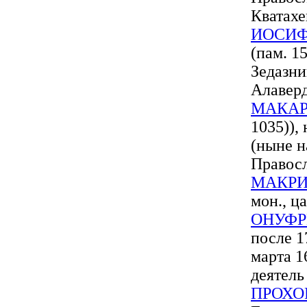
Кватахе
ИОСИФ
(пам. 15
Зедазни
Алавер
МАКАР
1035)), 
(ныне н
Правосл
МАКР
мон., ц
ОНУФР
после 1
марта 1
деятель
ПРОХО