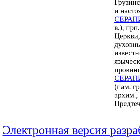
Грузинс
и насто
СЕРАП
в.), пр
Церкви,
духовны
известн
языческ
провин
СЕРАП
(пам. г
архим.,
Предтеч
Электронная версия разр