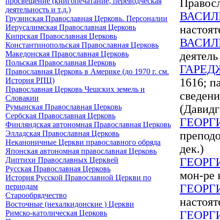
просвещение (книгопечатание, переводческая
Правосл
деятельность и т.д.)
ВАСИЛ
Грузинская Православная Церковь. Персоналии
Иерусалимская Православная Церковь
настоят
Кипрская Православная Церковь
ВАСИЛ
Константинопольская Православная Церковь
Македонская Православная Церковь
деятель
Польская Православная Церковь
ГАРЕД
Православная Церковь в Америке (до 1970 г. см.
История РПЦ)
1616; п
Православная Церковь Чешских земель и
сведени
Словакии
Румынская Православная Церковь
(Давидг
Сербская Православная Церковь
ГЕОРГ
Финляндская автономная Православная Церковь
Элладская Православная Церковь
преподо
Неканоничные Церкви православного обряда
дек.)
Японская автономная православная Церковь
Диптихи Православных Церквей
ГЕОРГ
Русская Православная Церковь
мон-ре 
История Русской Православной Церкви по
периодам
ГЕОРГ
Старообрядчество
настоят
Восточные (нехалкидонские ) Церкви
Римско-католическая Церковь
ГЕОРГ