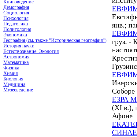
институ
Книговедение
Демография
ЕВФИ
Социология
Евстафи
Психология
Педагогика
янв.; па
Политология
ЕВФИМ
Экономика
География (см. также "Историческая география")
груз. -
История науки
настоят
Естествознание. Экология
Астрономия
Крестит
Математика
Грузинс
Физика
Химия
ЕВФИМ
Биология
Иверски
Медицина
Музееведение
Соборе
ЕЗРА 
(XI в.)
Афоне
ЕКАТЕ
СИНАЕ