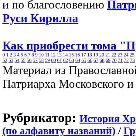
и по благословению
Патр
Руси Кирилла
Как приобрести тома "
0
1
2
3
4
5
6
7
8
9
10
11
12
13
14
15
16
17
18
19
20
21
22
23
24
25
52
53
54
55
56
57
58
59
60
61
62
63
64
65
66
67
68
69
70
71
72
73
Материал из Православно
Патриарха Московского и
Рубрикатор:
История Хр
(по алфавиту названий)
/
Гр