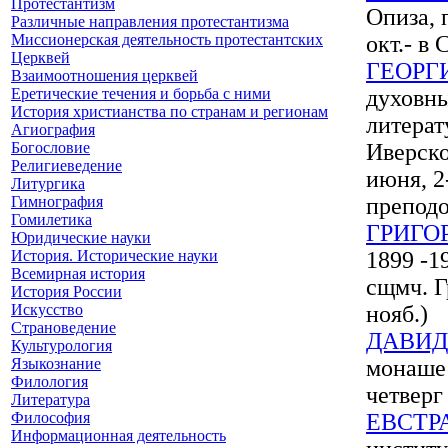
Протестантизм
Опиза, 
Различные направления протестантизма
Миссионерская деятельность протестантских
окт.- в
Церквей
ГЕОРГ
Взаимоотношения церквей
Еретические течения и борьба с ними
духовны
История христианства по странам и регионам
литерат
Агиография
Богословие
Иверско
Религиеведение
июня, 2
Литургика
Гимнография
препод
Гомилетика
ГРИГО
Юридические науки
История. Исторические науки
1899 -1
Всемирная история
сщмч. Г
История России
Искусство
нояб.)
Страноведение
ДАВИД
Культурология
Языкознание
монашес
Филология
четверг
Литература
Философия
ЕВСТР
Информационная деятельность