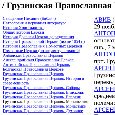
/ Грузинская Православная
Священное Писание (Библия)
АВИВ
(
Патрология и церковная литература
29 нояб.
История Христианства
Общая история Церкви
АНТОН
История Древней Церкви до разделения
основат
История Православной Церкви (после 1054 г.)
История Православных Поместных Церквей
янв., 7 
Поместные Церкви (по алфавиту названий)
АНТОН
Албанская Православная Церковь
Александрийская Православная Церковь
прп. Гр
Антиохийская Православная Церковь
АРСЕН
Болгарская Православная Церковь
Грузинская Православная Церковь
Грузинс
Грузинская Православная Церковь. История и
перевод
современность
Грузинская Православная Церковь. Соборы
АРСЕН
Грузинская Православная Церковь. Епископат
среднев
Грузинская Православная Церковь. Епархии
Грузинская Православная Церковь. Монашество
полеми
Грузинская Православная Церковь. Монастыри
АРСЕН
Грузинская Православная Церковь. Духовное