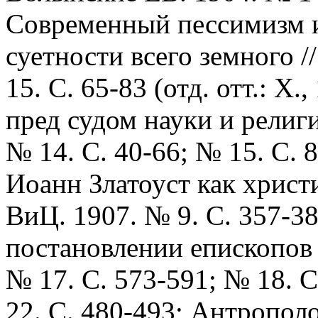
Современный пессимизм и
суетности всего земного /
15. С. 65-83 (отд. отт.: Х
пред судом науки и религи
№ 14. С. 40-66; № 15. С. 85
Иоанн Златоуст как христи
ВиЦ. 1907. № 9. С. 357-3
постановлении епископов в
№ 17. С. 573-591; № 18. С
22. С. 480-493; Антропол