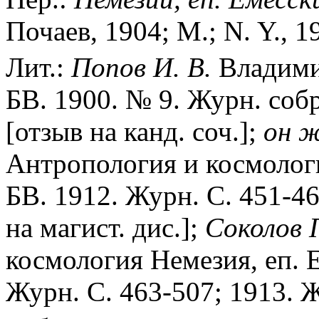
Почаев, 1904; М.; N. Y., 1
Лит.:
Попов И. В.
Владими
БВ. 1900. № 9. Журн. соб
[отзыв на канд. соч.];
он ж
Антропология и космология
БВ. 1912. Журн. C. 451-46
на магист. дис.];
Соколов 
космология Немезия, еп. Ем
Журн. С. 463-507; 1913. Ж