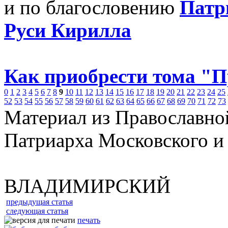
и по благословению
Патр
Руси Кирилла
Как приобрести тома "
0
1
2
3
4
5
6
7
8
9
10
11
12
13
14
15
16
17
18
19
20
21
22
23
24
25
52
53
54
55
56
57
58
59
60
61
62
63
64
65
66
67
68
69
70
71
72
73
Материал из Православно
Патриарха Московского и
ВЛАДИМИРСКИЙ
предыдущая статья
следующая статья
печать