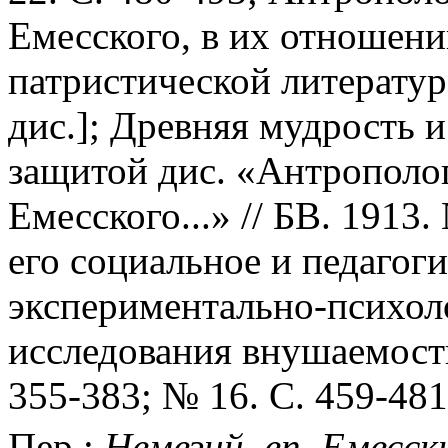
Емесского, в их отношен
патристической литератур
дис.]; Древняя мудрость и
защитой дис. «Антрополог
Емесского...» // БВ. 1913
его социальное и педагоги
экспериментально-психол
исследования внушаемости 
355-383; № 16. С. 459-481 (
Пер.:
Немезий, еп. Емесск