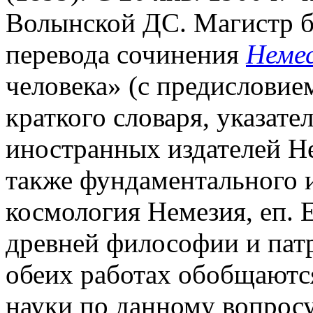
Волынской ДС. Магистр бо
перевода сочинения
Неме
человека» (с предислови
краткого словаря, указат
иностранных издателей Нем
также фундаментального 
космология Немезия, еп. 
древней философии и патр
обеих работах обобщаются
науки по данному вопрос