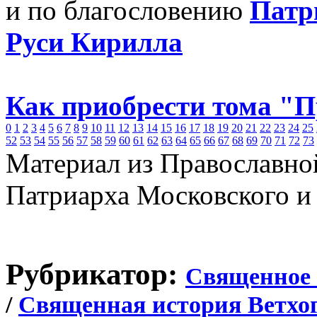
и по благословению
Патр
Руси Кирилла
Как приобрести тома "
0
1
2
3
4
5
6
7
8
9
10
11
12
13
14
15
16
17
18
19
20
21
22
23
24
25
52
53
54
55
56
57
58
59
60
61
62
63
64
65
66
67
68
69
70
71
72
73
Материал из Православно
Патриарха Московского и
Рубрикатор:
Священное 
/
Священная история Ветхог