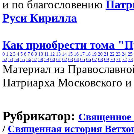
и по благословению
Патр
Руси Кирилла
Как приобрести тома "
0
1
2
3
4
5
6
7
8
9
10
11
12
13
14
15
16
17
18
19
20
21
22
23
24
25
52
53
54
55
56
57
58
59
60
61
62
63
64
65
66
67
68
69
70
71
72
73
Материал из Православно
Патриарха Московского и
Рубрикатор:
Священное 
/
Священная история Ветхог