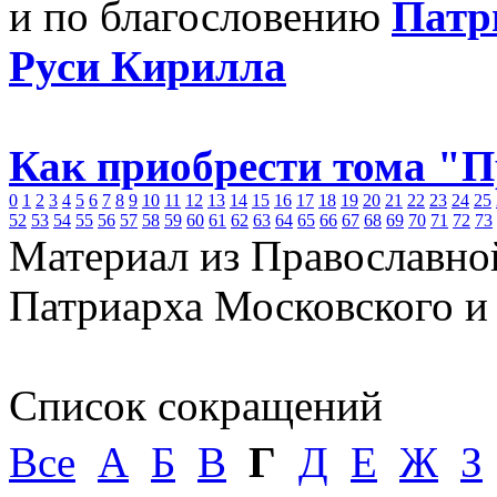
и по благословению
Патр
Руси Кирилла
Как приобрести тома "
0
1
2
3
4
5
6
7
8
9
10
11
12
13
14
15
16
17
18
19
20
21
22
23
24
25
52
53
54
55
56
57
58
59
60
61
62
63
64
65
66
67
68
69
70
71
72
73
Материал из Православно
Патриарха Московского и
Список сокращений
Все
А
Б
В
Г
Д
Е
Ж
З