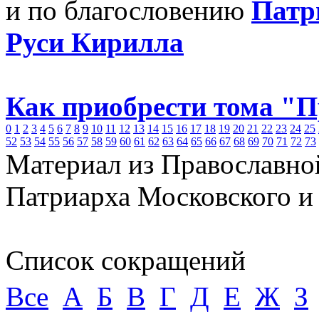
и по благословению
Патр
Руси Кирилла
Как приобрести тома "
0
1
2
3
4
5
6
7
8
9
10
11
12
13
14
15
16
17
18
19
20
21
22
23
24
25
52
53
54
55
56
57
58
59
60
61
62
63
64
65
66
67
68
69
70
71
72
73
Материал из Православно
Патриарха Московского и
Список сокращений
Все
А
Б
В
Г
Д
Е
Ж
З