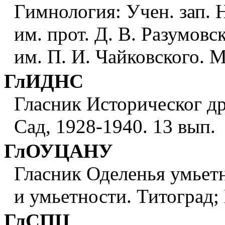
Гимнология: Учен. зап. Н
им. прот. Д. В. Разумовс
им. П. И. Чайковского. М
ГлИДНС
Гласник Историческог д
Сад, 1928-1940. 13 вып.
ГлОУЦАНУ
Гласник Оделенья умьет
и умьетности. Титоград; 
ГлСПЦ