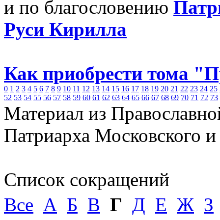
и по благословению
Патр
Руси Кирилла
Как приобрести тома "
0
1
2
3
4
5
6
7
8
9
10
11
12
13
14
15
16
17
18
19
20
21
22
23
24
25
52
53
54
55
56
57
58
59
60
61
62
63
64
65
66
67
68
69
70
71
72
73
Материал из Православно
Патриарха Московского и
Список сокращений
Все
А
Б
В
Г
Д
Е
Ж
З