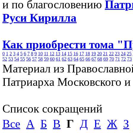
и по благословению
Патр
Руси Кирилла
Как приобрести тома "
0
1
2
3
4
5
6
7
8
9
10
11
12
13
14
15
16
17
18
19
20
21
22
23
24
25
52
53
54
55
56
57
58
59
60
61
62
63
64
65
66
67
68
69
70
71
72
73
Материал из Православно
Патриарха Московского и
Список сокращений
Все
А
Б
В
Г
Д
Е
Ж
З