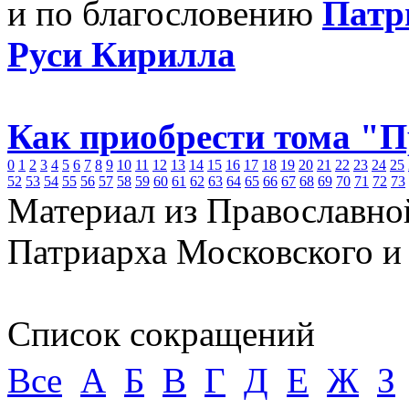
и по благословению
Патр
Руси Кирилла
Как приобрести тома "
0
1
2
3
4
5
6
7
8
9
10
11
12
13
14
15
16
17
18
19
20
21
22
23
24
25
52
53
54
55
56
57
58
59
60
61
62
63
64
65
66
67
68
69
70
71
72
73
Материал из Православно
Патриарха Московского и
Список сокращений
Все
А
Б
В
Г
Д
Е
Ж
З