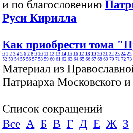
и по благословению
Патр
Руси Кирилла
Как приобрести тома "
0
1
2
3
4
5
6
7
8
9
10
11
12
13
14
15
16
17
18
19
20
21
22
23
24
25
52
53
54
55
56
57
58
59
60
61
62
63
64
65
66
67
68
69
70
71
72
73
Материал из Православно
Патриарха Московского и
Список сокращений
Все
А
Б
В
Г
Д
Е
Ж
З