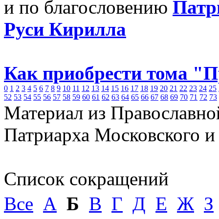
и по благословению
Патр
Руси Кирилла
Как приобрести тома "
0
1
2
3
4
5
6
7
8
9
10
11
12
13
14
15
16
17
18
19
20
21
22
23
24
25
52
53
54
55
56
57
58
59
60
61
62
63
64
65
66
67
68
69
70
71
72
73
Материал из Православно
Патриарха Московского и
Список сокращений
Все
А
Б
В
Г
Д
Е
Ж
З