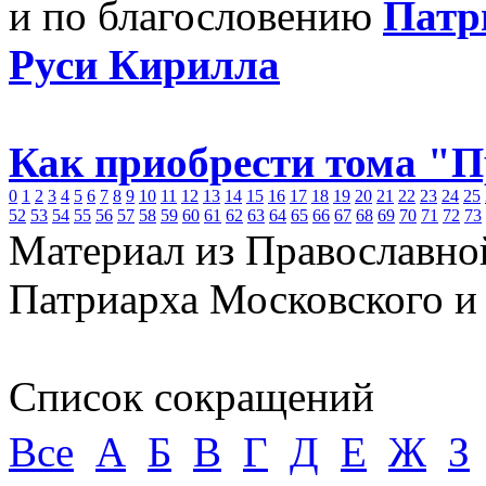
и по благословению
Патр
Руси Кирилла
Как приобрести тома "
0
1
2
3
4
5
6
7
8
9
10
11
12
13
14
15
16
17
18
19
20
21
22
23
24
25
52
53
54
55
56
57
58
59
60
61
62
63
64
65
66
67
68
69
70
71
72
73
Материал из Православно
Патриарха Московского и
Список сокращений
Все
А
Б
В
Г
Д
Е
Ж
З