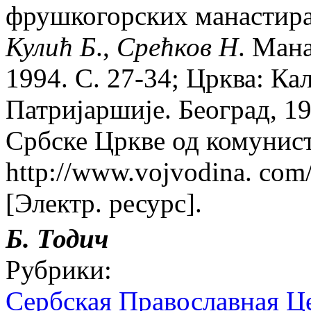
фрушкогорских манастира.
Кулић
Б
.,
Срећков
Н
. Ман
1994. С. 27-34; Црква: К
Патриjаршиjе. Београд, 19
Србске Цркве од комунист
http://www.vojvodina. com/
[Электр. ресурс].
Б. Тодич
Рубрики:
Сербская Православная Ц