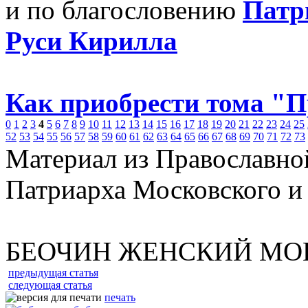
и по благословению
Патр
Руси Кирилла
Как приобрести тома "
0
1
2
3
4
5
6
7
8
9
10
11
12
13
14
15
16
17
18
19
20
21
22
23
24
25
52
53
54
55
56
57
58
59
60
61
62
63
64
65
66
67
68
69
70
71
72
73
Материал из Православно
Патриарха Московского и
БЕОЧИН ЖЕНСКИЙ МО
предыдущая статья
следующая статья
печать