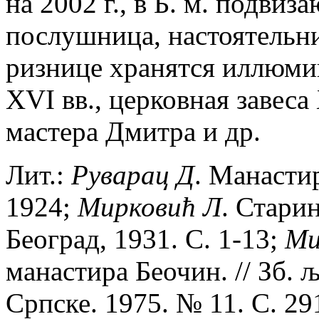
на 2002 г., в Б. м. подвиз
послушница, настоятельни
ризнице хранятся иллюми
XVI вв., церковная завеса
мастера Дмитра и др.
Лит.:
Руварац
Д
. Манасти
1924;
Мирковић
Л
. Стари
Београд, 1931. С. 1-13;
Ми
манастира Беочин. // Зб.
Српске. 1975. № 11. С. 29