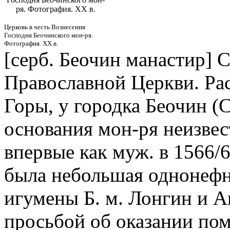
ря. Фотография. ХХ в.
Церковь в честь Вознесения
Господня Беочинского мон-ря.
Фотография. ХХ в.
[серб. Беочин манастир] 
Православной Церкви. Рас
Горы, у городка Беочин (
основания мон-ря неизвес
впервые как муж. в 1566/67
была небольшая однонефна
игумены Б. м. Лонгин и А
просьбой об оказании по