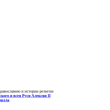
Православию и истории религии
кого и всея Руси Алексия II
рилла