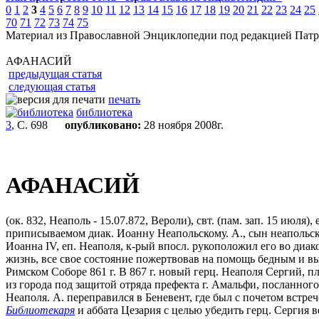
0
1
2
3
4
5
6
7
8
9
10
11
12
13
14
15
16
17
18
19
20
21
22
23
24
25
70
71
72
73
74
75
Материал из Православной Энциклопедии под редакцией Патр
АФАНАСИЙ
предыдущая статья
следующая статья
печать
библиотека
3
, С. 698
опубликовано:
28 ноября 2008г.
АФАНАСИЙ
(ок. 832, Неаполь - 15.07.872, Вероли), свт. (пам. зап. 15 июл
приписываемом диак. Иоанну Неапольскому. А., сын неапольског
Иоанна IV, еп. Неаполя, к-рый впосл. рукоположил его во диа
жизнь, все свое состояние пожертвовав на помощь бедным и в
Римском Соборе 861 г. В 867 г. новый герц. Неаполя Сергий, п
из города под защитой отряда префекта г. Амальфи, посланног
Неаполя. А. переправился в Беневент, где был с почетом встре
Библиотекаря
и аббата Цезария с целью убедить герц. Сергия 