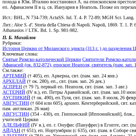
похода в Юж. Италию восстановил А. на епископском престоле,
еп. Афанасием II в ц. св. Иануария в Неаполь. Позже их перез
Ист.: BHL, N 734-739; ActaSS. Iul. T. 4. P. 72-89; MGH Scr. Lang.
Лит.:
Aloe S. d'.
Storia della Chiesa di Napoli. Napoli, 1869. T. 1. P
Athanasios // LTK. Bd. 1. Sp. 981-982.
П. Б. Михайлов
Рубрики:
История Церкви от Миланского эдикта (313 г. ) до разделения Ц
Ключевые слова:
Святые Римско-католической Церкви
Святители Римско-катол
Афанасий (ок. 832-872), епископ Неаполя, святитель (пам. зап. 
См.также:
АРТЕМИЙ
(† 405), еп. Арверна, свт. (пам. зап. 24 янв.)
АРХЕЛАЙ
(† ок. 280), еп., свт. (пам. зап. 26 дек.)
АСПРЕН
(† 79 ?), первый еп. Неаполя, свт. (пам. зап. 3 авг.)
АСТЕРИЙ
(IV в.), еп. Петры Аравийской, свт. (пам. зап.10 июн
АУСПИКИЙ
(† ок. 490), еп.Туля, свт. (пам. зап. 8 июля, 26 февр
АВГУСТИН
(† 604 или 605), архиеп. Кентерберийский, свт. ка
пам. англикан. 26 мая)
АВГУСТИН
(354 - 430), еп. Гиппонский [Иппонийский], блж., 
учителей Церкви
АДЕЛЬФИЙ
(IV в.), еп. г. Онуфис (Пануфрес) в Египте, свт. (па
АЙДАН
(† 651), еп. Нортумбрии (с 635), свт. (пам. в Соборе с
АЛЬБЕРИХ
(† 784), еп. Утрехтский, свт. (пам. зап. 4 марта, 21 а