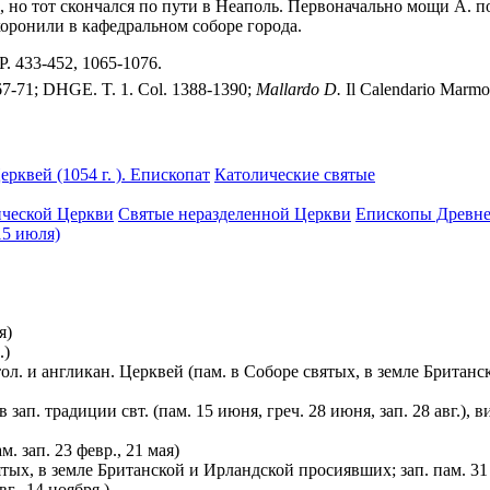
 но тот скончался по пути в Неаполь. Первоначально мощи А. по
ахоронили в кафедральном соборе города.
 P. 433-452, 1065-1076.
. 67-71; DHGE. T. 1. Col. 1388-1390;
Mallardo D.
Il Calendario Marmo
ерквей (1054 г. ). Епископат
Католические святые
ической Церкви
Святые неразделенной Церкви
Епископы Древней
15 июля)
я)
.)
тол. и англикан. Церквей (пам. в Соборе святых, в земле Британ
в зап. традиции свт. (пам. 15 июня, греч. 28 июня, зап. 28 авг.)
м. зап. 23 февр., 21 мая)
вятых, в земле Британской и Ирландской просиявших; зап. пам. 31 
вг., 14 ноября.)