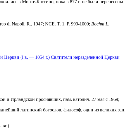
коились в Монте-Кассино, пока в 877 г. не были перенесены
reo di Napoli. R., 1947; NCE. T. 1. P. 999-1000;
Boehm L.
 Церкви (I в. — 1054 г.)
Святители неразделенной Церкви
ской и Ирландской просиявших, пам. католич. 27 мая с 1969;
, виднейший латинский богослов, философ, один из великих зап.
авг.)