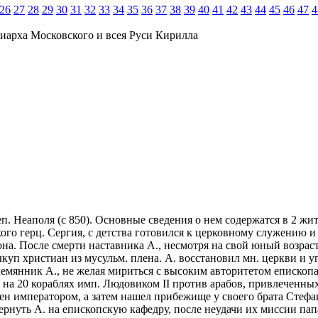
26
27
28
29
30
31
32
33
34
35
36
37
38
39
40
41
42
43
44
45
46
47
4
иарха Московского и всея Руси Кирилла
я), еп. Неаполя (с 850). Основные сведения о нем содержатся в 2
о герц. Сергия, с детства готовился к церковному служению и в
кона. После смерти наставника А., несмотря на свой юный возра
ыкуп христиан из мусульм. плена. А. восстановил мн. церкви и
лемянник А., не желая мириться с высоким авторитетом епископа
о на 20 кораблях имп. Людовиком II против арабов, привлеченны
чен императором, а затем нашел прибежище у своего брата Стефа
вернуть А. на епископскую кафедру, после неудачи их миссии па