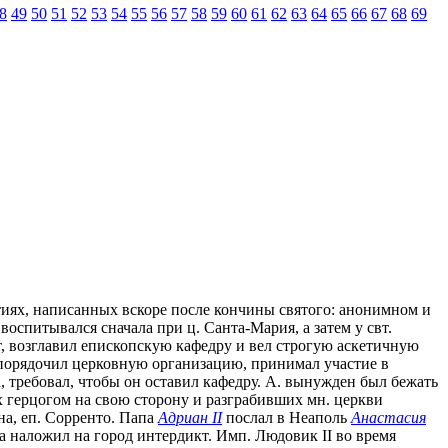
8
49
50
51
52
53
54
55
56
57
58
59
60
61
62
63
64
65
66
67
68
69
 житиях, написанных вскоре после кончины святого: анонимном и
оспитывался сначала при ц. Санта-Мария, а затем у свт.
ст, возглавил епископскую кафедру и вел строгую аскетичную
 упорядочил церковную организацию, принимал участие в
, требовал, чтобы он оставил кафедру. А. вынужден был бежать
х герцогом на свою сторону и разграбивших мн. церкви
на, еп. Сорренто. Папа
Адриан II
послал в Неаполь
Анастасия
па наложил на город интердикт. Имп. Людовик II во время