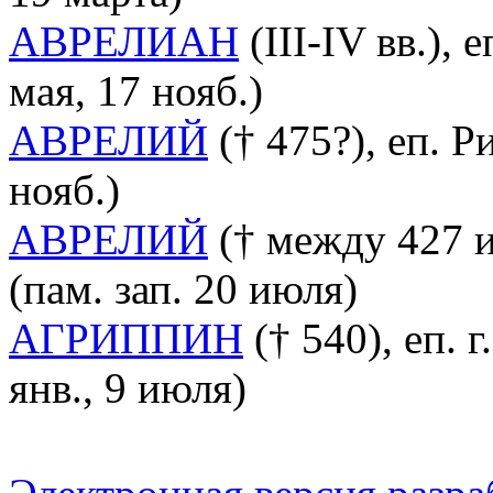
АВРЕЛИАН
(III-IV вв.), 
мая, 17 нояб.)
АВРЕЛИЙ
(† 475?), еп. Р
нояб.)
АВРЕЛИЙ
(† между 427 и 
(пам. зап. 20 июля)
АГРИППИН
(† 540), еп. г
янв., 9 июля)