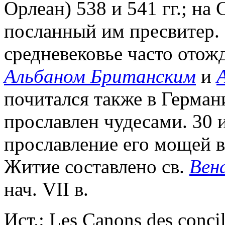
Орлеан) 538 и 541 гг.; на 
посланный им пресвитер. У
средневековье часто отож
Альбаном Британским
и
почитался также в Герман
прославлен чудесами. 30 и
прославление его мощей в
Житие составлено св.
Вен
нач. VII в.
Ист.: Les Canons des concil