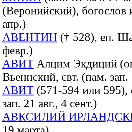
(Веронийский), богослов и
апр.)
АВЕНТИН
(† 528), еп. Ша
февр.)
АВИТ
Алцим Экдиций (ок. 
Вьеннский, свт. (пам. зап. 
АВИТ
(571-594 или 595), 
зап. 21 авг., 4 сент.)
АВКСИЛИЙ ИРЛАНДСК
19 марта)