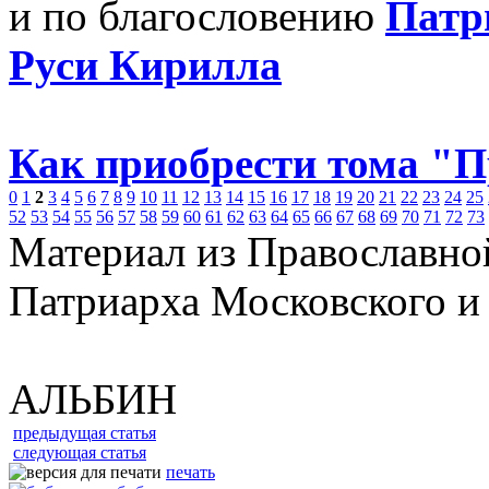
и по благословению
Патр
Руси Кирилла
Как приобрести тома "
0
1
2
3
4
5
6
7
8
9
10
11
12
13
14
15
16
17
18
19
20
21
22
23
24
25
52
53
54
55
56
57
58
59
60
61
62
63
64
65
66
67
68
69
70
71
72
73
Материал из Православно
Патриарха Московского и
АЛЬБИН
предыдущая статья
следующая статья
печать