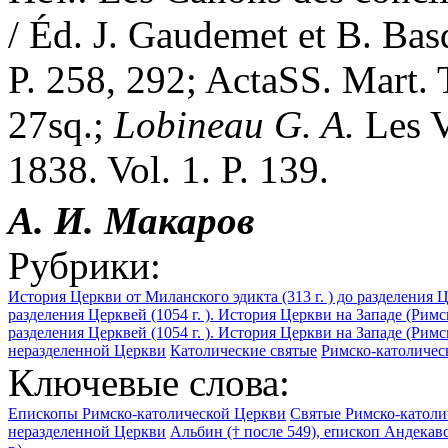
/ Éd. J. Gaudemet et B. Basd
P. 258, 292; ActaSS. Mart. 
27sq.;
Lobineau G. A.
Les V
1838. Vol. 1. P. 139.
А. И. Макаров
Рубрики:
История Церкви от Миланского эдикта (313 г. ) до разделения Це
разделения Церквей (1054 г. ). История Церкви на Западе (Римс
разделения Церквей (1054 г. ). История Церкви на Западе (Рим
неразделенной Церкви
Католические святые
Римско-католичес
Ключевые слова:
Епископы Римско-католической Церкви
Святые Римско-католи
неразделенной Церкви
Альбин († после 549), епископ Андекавск