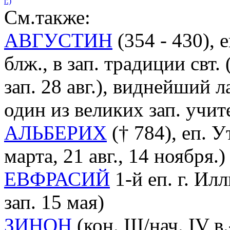
г.)
См.также:
АВГУСТИН
(354 - 430),
блж., в зап. традиции свт.
зап. 28 авг.), виднейший 
один из великих зап. учи
АЛЬБЕРИХ
(† 784), еп. У
марта, 21 авг., 14 ноября.)
ЕВФРАСИЙ
1-й еп. г. Илл
зап. 15 мая)
ЗИНОН
(кон. III/нач. IV в