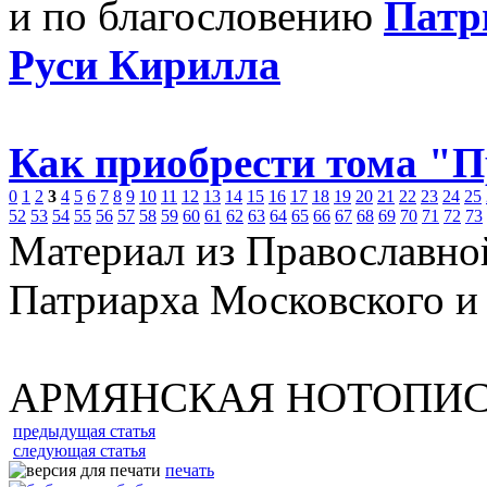
и по благословению
Патр
Руси Кирилла
Как приобрести тома "
0
1
2
3
4
5
6
7
8
9
10
11
12
13
14
15
16
17
18
19
20
21
22
23
24
25
52
53
54
55
56
57
58
59
60
61
62
63
64
65
66
67
68
69
70
71
72
73
Материал из Православно
Патриарха Московского и
АРМЯНСКАЯ НОТОПИ
предыдущая статья
следующая статья
печать