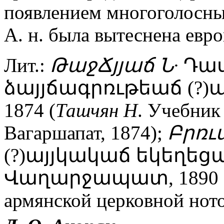
появлением многоголосны
А. н. была вытеснена евр
Лит.:
ԹաջՃյյաճ
Ն·
Դաս
ձայյճագրռւթեաճ (?
1874 (
Ташчян
Н
. Учебник
Вагаршапат, 1874);
Բրռւ
(?)այյկակաճ եկեղեց
Վաղարջապատ, 1890 
армянской церковной ното