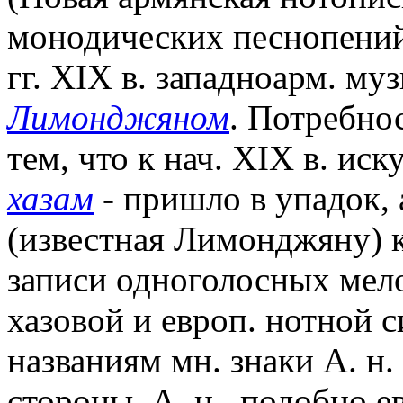
монодических песнопений,
гг. XIX в. западноарм. м
Лимонджяном
. Потребнос
тем, что к нач. XIX в. иск
хазам
- пришло в упадок, 
(известная Лимонджяну) 
записи одноголосных мело
хазовой и европ. нотной 
названиям мн. знаки А. н.
стороны, А. н., подобно е