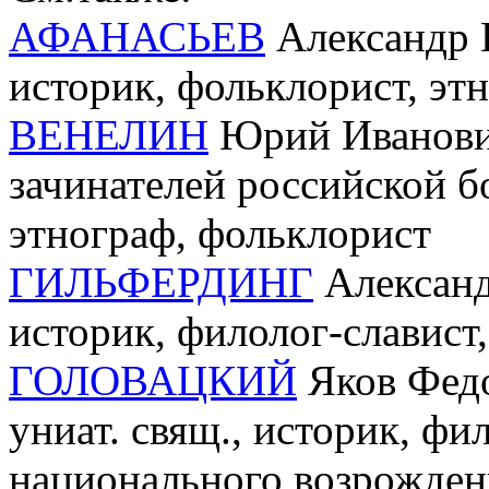
АФАНАСЬЕВ
Александр Н
историк, фольклорист, эт
ВЕНЕЛИН
Юрий Иванович 
зачинателей российской б
этнограф, фольклорист
ГИЛЬФЕРДИНГ
Александ
историк, филолог-славист
ГОЛОВАЦКИЙ
Яков Федо
униат. свящ., историк, фи
национального возрожден