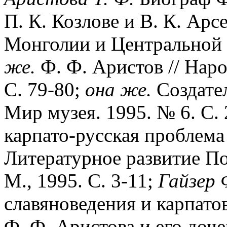
П. К. Козлове и В. К. Арс
Монголии и Центральной А
же.
Ф. Ф. Аристов // Нар
С. 79-80;
она же.
Создател
Мир музея. 1995. № 6. С.
карпато-русская проблема
Литературное развитие По
М., 1995. С. 3-11;
Гайзер 
славяноведения и карпато
Ф. Ф. Аристова и его доче