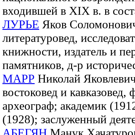
входившей в XIX в. в сос
ЛУРЬЕ
Яков Соломонович 
литературовед, исследоват
книжности, издатель и пер
памятников, д-р историче
МАРР
Николай Яковлевич
востоковед и кавказовед, 
археограф; академик (191
(1928); заслуженный деяте
АБЕГЯН
Манук Хачатуров