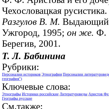
Чехословацкая русистика. [
Разгулов В. М.
Выдающийся
Ужгород, 1995;
он же.
Ф. 
Берегив, 2001.
Т. Л. Бабинина
Рубрики:
Персоналии историков
Этнография
Персоналии литературовед
география")
Ключевые слова:
Этнографы
Историки российские
Литературоведы
Аристов Фед
Географы русские
См.также: