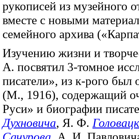
рукописей из музейного о
вместе с новыми материал
семейного архива («Карпа
Изучению жизни и творчес
А. посвятил 3-томное исс
писатели», из к-рого был 
(М., 1916), содержащий о
Руси» и биографии писате
Духновича
, Я. Ф.
Головацк
Сачурова
, А. И. Павлович