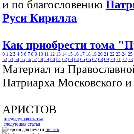
и по благословению
Патр
Руси Кирилла
Как приобрести тома "
0
1
2
3
4
5
6
7
8
9
10
11
12
13
14
15
16
17
18
19
20
21
22
23
24
25
52
53
54
55
56
57
58
59
60
61
62
63
64
65
66
67
68
69
70
71
72
73
Материал из Православно
Патриарха Московского и
АРИСТОВ
предыдущая статья
следующая статья
печать