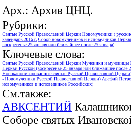
Арх.: Архив ЦНЦ.
Рубрики:
Святые Русской Православной Церкви
Новомученики ( русские
календарь 2016 г.
Собор новомучеников и исповедников Церкви
воскресенье 25 января или ближайшее после 25 января)
Ключевые слова:
Святые Русской Православной Церкви
Мученики и мученицы 
Церкви Русской (воскресенье 25 января или ближайшее после 2
Новоканонизированные святые Русской Православной Церкви
- Новомученики Русской Православной Церкви)
Арефий Петров
новомучеников и исповедников Российских)
См.также:
АВКСЕНТИЙ
Калашников 
Соборе святых Ивановско