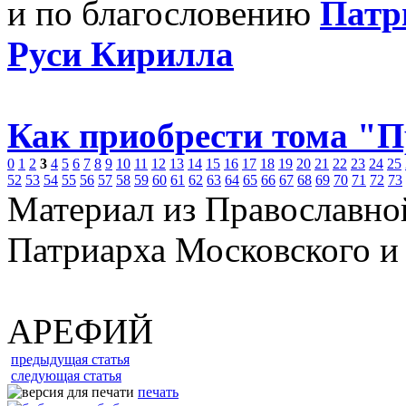
и по благословению
Патр
Руси Кирилла
Как приобрести тома "
0
1
2
3
4
5
6
7
8
9
10
11
12
13
14
15
16
17
18
19
20
21
22
23
24
25
52
53
54
55
56
57
58
59
60
61
62
63
64
65
66
67
68
69
70
71
72
73
Материал из Православно
Патриарха Московского и
АРЕФИЙ
предыдущая статья
следующая статья
печать