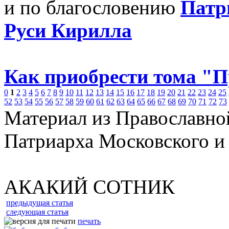
и по благословению
Патр
Руси Кирилла
Как приобрести тома "
0
1
2
3
4
5
6
7
8
9
10
11
12
13
14
15
16
17
18
19
20
21
22
23
24
25
52
53
54
55
56
57
58
59
60
61
62
63
64
65
66
67
68
69
70
71
72
73
Материал из Православно
Патриарха Московского и
АКАКИЙ СОТНИК
предыдущая статья
следующая статья
печать