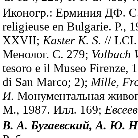
Иконогр.: Ерминия ДФ. С
religieuse en Bulgarie. P., 1
XXVII;
Kaster K. S.
// LCI
Менолог. С. 279;
Volbach 
tesoro e il Museo Firenze, 
di San Marco; 2);
Mille, Fr
И.
Монументальная живоп
М., 1987. Илл. 169;
Евсеев
В. А. Бугаевский, А. Ю. 