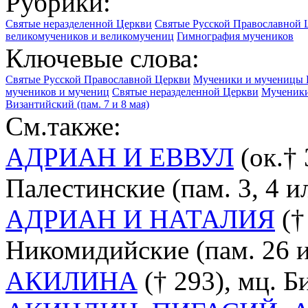
Рубрики:
Святые неразделенной Церкви
Святые Русской Православной 
великомучеников и великомучениц
Гимнография мучеников
Ключевые слова:
Святые Русской Православной Церкви
Мученики и мученицы 
мучеников и мучениц
Святые неразделенной Церкви
Мученики
Византийский (пам. 7 и 8 мая)
См.также:
АДРИАН И ЕВВУЛ
(ок.† 
Палестинские (пам. 3, 4 ил
АДРИАН И НАТАЛИЯ
(†
Никомидийские (пам. 26 ил
АКИЛИНА
(† 293), мц. Б