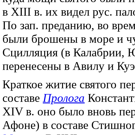
в XIII в. их видел рус. п
По зап. преданию, во вре
были брошены в море и чу
Сцилляция (в Калабрии, Ю
перенесены в Авилу и Куэ
Краткое житие святого пере
составе
Пролога
Константи
XIV в. оно было вновь пе
Афоне) в составе Стишно