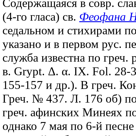
Содержащаяся в совр. сла
(4-го гласа) св.
Феофана Н
седальном и стихирами по
указано и в первом рус. п
служба известна по греч. 
в. Grypt. Δ. α. IX. Fol. 28-
155-157 и др.). В греч. К
Греч. № 437. Л. 176 об) 
греч. афинских Минеях по
однако 7 мая по 6-й песн