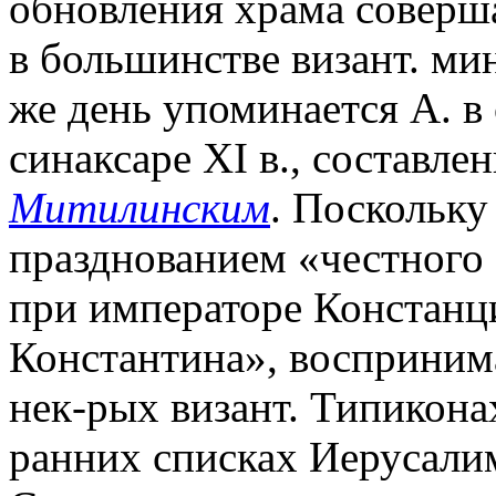
обновления храма соверша
в большинстве визант. мин
же день упоминается А. 
синаксаре XI в., составл
Митилинским
. Поскольку
празднованием «честного 
при императоре Констанц
Константина», воспринима
нек-рых визант. Типиконах
ранних списках Иерусалим