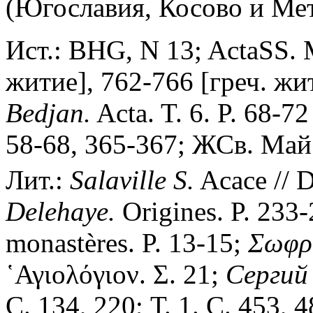
(Югославия, Косово и Мето
Ист.: BHG, N 13; ActaSS. Ma
житие], 762-766 [греч. жит
Bedjan.
Acta. T. 6. P. 68-72
58-68, 365-367; ЖСв. Май.
Лит.:
Salaville S.
Acace // D
Delehaye.
Origines. P. 233
monastères. P. 13-15;
Σωφρό
῾Αγιολόγιον. Σ. 21;
Сергий
С. 134, 220; Т. 1. С. 453, 4