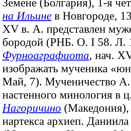
Земене (Болгария), 1-я чет
на Ильине
в Новгороде, 137
XV в. А. представлен муж
бородой (РНБ. О. I 58. Л
Фурноаграфиота
, нач. X
изображать мученика «юны
Май, 7). Мученичество А.
настенного минология в ц
Нагоричино
(Македония), 
нартекса архиеп. Даниила 