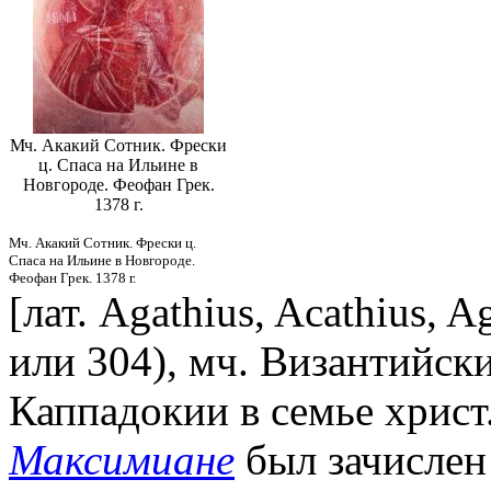
Мч. Акакий Сотник. Фрески
ц. Спаса на Ильине в
Новгороде. Феофан Грек.
1378 г.
Мч. Акакий Сотник. Фрески ц.
Спаса на Ильине в Новгороде.
Феофан Грек. 1378 г.
[лат. Agathius, Acathius, A
или 304), мч. Византийский
Каппадокии в семье христ
Максимиане
был зачислен