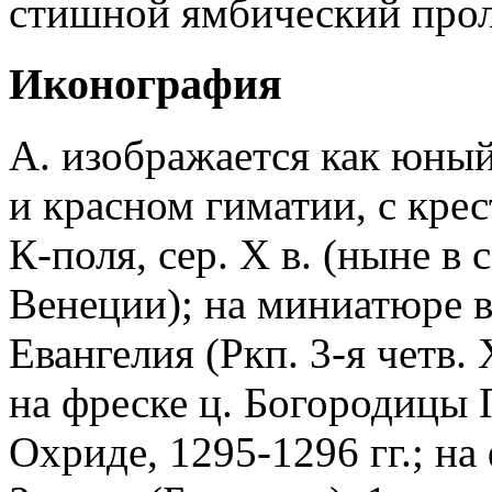
стишной ямбический проло
Иконография
А. изображается как юны
и красном гиматии, с крес
К-поля, сер. Х в. (ныне в
Венеции); на миниатюре 
Евангелия (Ркп. 3-я четв. X
на фреске ц. Богородицы 
Охриде, 1295-1296 гг.; на