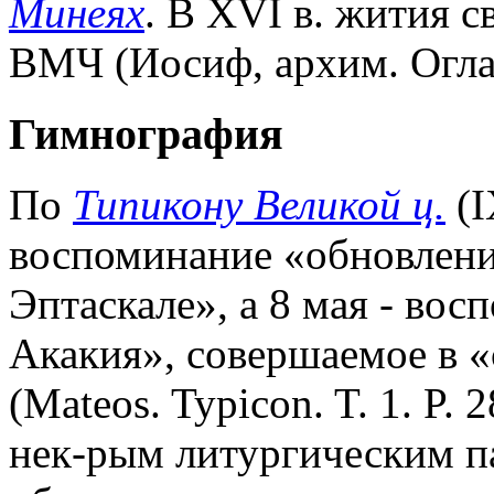
Минеях
. В XVI в. жития с
ВМЧ (Иосиф, архим. Огла
Гимнография
По
Типикону Великой ц.
(I
воспоминание «обновлени
Эптаскале», а 8 мая - вос
Акакия», совершаемое в 
(Mateos. Typicon. T. 1. P. 
нек-рым литургическим па