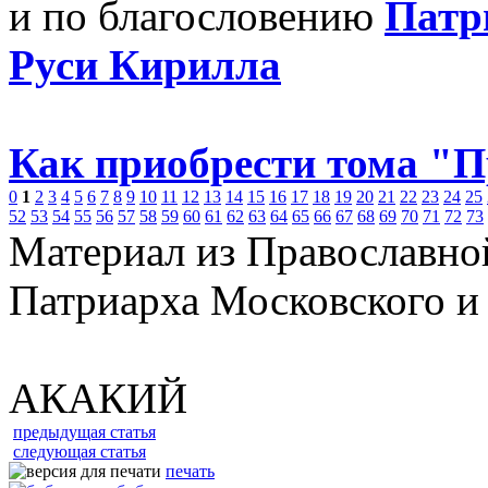
и по благословению
Патр
Руси Кирилла
Как приобрести тома "
0
1
2
3
4
5
6
7
8
9
10
11
12
13
14
15
16
17
18
19
20
21
22
23
24
25
52
53
54
55
56
57
58
59
60
61
62
63
64
65
66
67
68
69
70
71
72
73
Материал из Православно
Патриарха Московского и
АКАКИЙ
предыдущая статья
следующая статья
печать