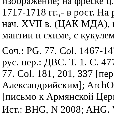
изображение; на фреске ц.
1717-1718 гг.,- в рост. На
нач. XVII в. (ЦАК МДА), 
мантии и схиме, с кукулем
Соч.: PG. 77. Col. 1467-1
рус. пер.: ДВС. Т. 1. С. 47
77. Col. 181, 201, 337 [п
Александрийским]; ArchOC.
[письмо к Армянской Цер
Ист.: BHG, N 2008; AHG. V