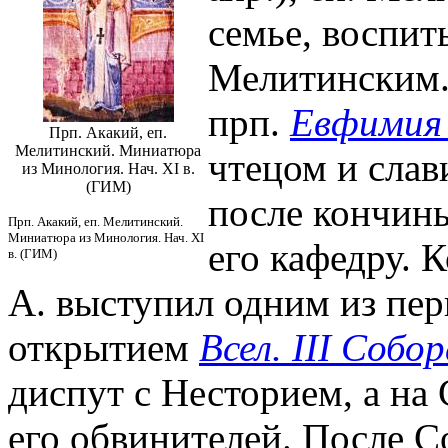
семье, воспит
Мелитинским.
прп.
Евфимия 
Прп. Акакий, еп.
Мелитинский. Миниатюра
чтецом и сла
из Минология. Нач. XI в.
(ГИМ)
после кончины
Прп. Акакий, еп. Мелитинский.
Миниатюра из Минология. Нач. XI
его кафедру. 
в. (ГИМ)
А. выступил одним из пер
открытием
Всел. III Собо
диспут с Несторием, а на
его обвинителей. После Со