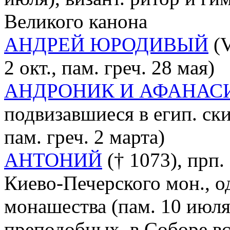
Великого канона
АНДРЕЙ ЮРОДИВЫЙ
(V
2 окт., пам. греч. 28 мая)
АНДРОНИК И АФАНАС
подвизавшиеся в егип. ски
пам. греч. 2 марта)
АНТОНИЙ
(† 1073), прп.
Киево-Печерского мон., о
монашества (пам. 10 июля
преподобных, в Соборе в