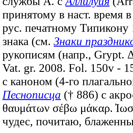
службы А. с
Аллилуия
(Arr
принятому в наст. время в
рус. печатному Типикону 1
знака (см.
Знаки праздник
рукописям (напр., Grypt. Δ.
Vat. gr. 2008. Fol. 150v - 
с каноном (4-го плагального
Песнописца
(† 886) с акр
θαυμάτων σέβω μάκαρ. ̓Ιω
чудес, почитаю, блаженны