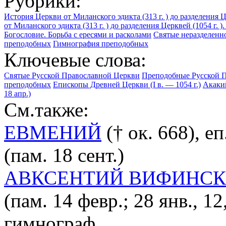
Рубрики:
История Церкви от Миланского эдикта (313 г. ) до разделения Ц
от Миланского эдикта (313 г. ) до разделения Церквей (1054 г.
Богословие. Борьба с ересями и расколами
Святые неразделенн
преподобных
Гимнография преподобных
Ключевые слова:
Святые Русской Православной Церкви
Преподобные Русской 
преподобных
Епископы Древней Церкви (I в. — 1054 г.)
Акакий
18 апр.)
См.также:
ЕВМЕНИЙ
(† ок. 668), е
(пам. 18 сент.)
АВКСЕНТИЙ ВИФИНС
(пам. 14 февр.; 28 янв., 12
гимнограф