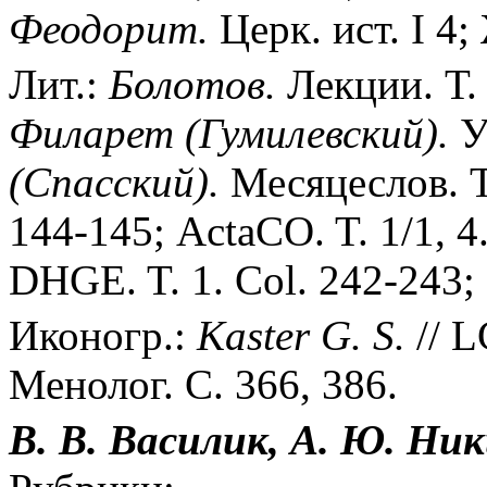
Феодорит.
Церк. ист. I 4
Лит.:
Болотов.
Лекции. Т. 
Филарет (Гумилевский).
У
(Спасский).
Месяцеслов. Т.
144-145; ActaCO. T. 1/1, 4.
DHGE. T. 1. Col. 242-243; B
Иконогр.:
Kaster G. S.
// L
Менолог. С. 366, 386.
В. В. Василик, А. Ю. Ни