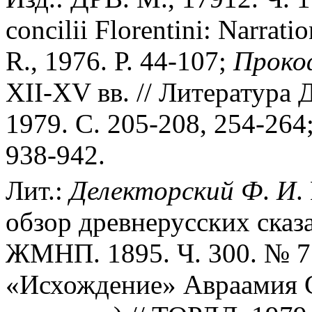
concilii Florentini: Narrati
R., 1976. Р. 44-107;
Проко
XII-XV вв. // Литература 
1979. С. 205-208, 254-264
938-942.
Лит.:
Делекторский
Ф
.
И
.
обзор древнерусских сказ
ЖМНП. 1895. Ч. 300. № 7.
«Исхождение» Авраамия С