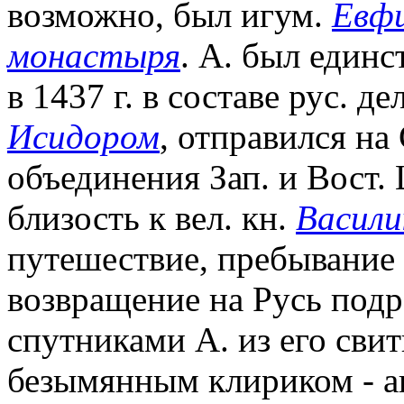
возможно, был игум.
Евфи
монастыря
. А. был един
в 1437 г. в составе рус. д
Исидором
, отправился н
объединения Зап. и Вост. 
близость к вел. кн.
Васили
путешествие, пребывание 
возвращение на Русь под
спутниками А. из его сви
безымянным клириком - а