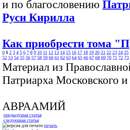
и по благословению
Патр
Руси Кирилла
Как приобрести тома "
0
1
2
3
4
5
6
7
8
9
10
11
12
13
14
15
16
17
18
19
20
21
22
23
24
25
52
53
54
55
56
57
58
59
60
61
62
63
64
65
66
67
68
69
70
71
72
73
Материал из Православно
Патриарха Московского и
АВРААМИЙ
предыдущая статья
следующая статья
печать