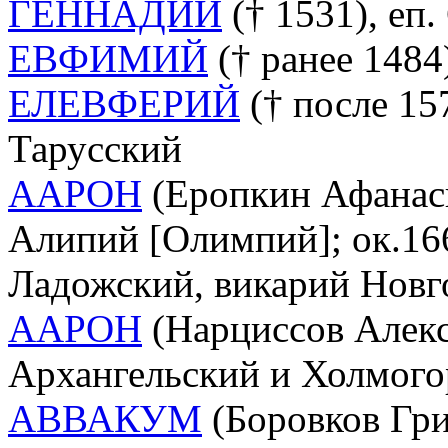
ГЕННАДИЙ
(† 1531), еп
ЕВФИМИЙ
(† ранее 1484
ЕЛЕВФЕРИЙ
(† после 157
Тарусский
ААРОН
(Еропкин Афанас
Алипий [Олимпий]; ок.166
Ладожский, викарий Новг
ААРОН
(Нарциссов Алексе
Архангельский и Холмого
АВВАКУМ
(Боровков Гри