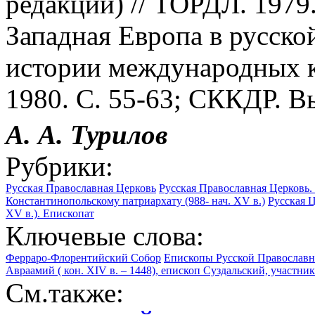
редакции) // ТОРДЛ. 1979.
Западная Европа в русско
истории международных ку
1980. С. 55-63; СККДР. Вып
А. А. Турилов
Рубрики:
Русская Православная Церковь
Русская Православная Церковь. 
Константинопольскому патриархату (988- нач. XV в.)
Русская 
XV в.). Епископат
Ключевые слова:
Ферраро-Флорентийский Собор
Епископы Русской Православ
Авраамий ( кон. XIV в. – 1448), епископ Суздальский, участн
См.также: