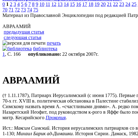
0
1
2
3
4
5
6
7
8
9
10
11
12
13
14
15
16
17
18
19
20
21
22
23
24
25
70
71
72
73
74
75
Материал из Православной Энциклопедии под редакцией Патр
АВРААМИЙ
предыдущая статья
следующая статья
печать
библиотека
1
, С. 166
опубликовано:
22 октября 2007г.
АВРААМИЙ
(† 1.11.1787), Патриарх Иерусалимский (с июня 1775). Первые 
70-х гг. XVIII в. политическая обстановка в Палестине стаби
Симскому назвать время А. «счастливыми днями». А. редко по
Назаретский Неофит, под руководством к-рого в Яффе было по
митр. Кесарийского
Прокопия
.
Ист.:
Максим
Симский
. История иерусалимских патриархов со в
1-130;
Михаил
Барик
ад-Димашки
. История Сирии. Дамаск, 1982 [