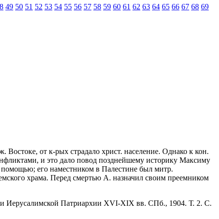
8
49
50
51
52
53
54
55
56
57
58
59
60
61
62
63
64
65
66
67
68
69
. Востоке, от к-рых страдало христ. население. Однако к кон.
 конфликтами, и это дало повод позднейшему историку Максиму
й помощью; его наместником в Палестине был митр.
емского храма. Перед смертью А. назначил своим преемником
ии Иерусалимской Патриархии XVI-XIX вв. СПб., 1904. Т. 2. С.