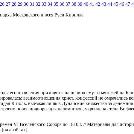
26
27
28
29
30
31
32
33
34
35
36
37
38
39
40
41
42
43
44
45
46
47
4
иарха Московского и всея Руси Кирилла
годы его правления приходятся на период смут и мятежей на Ближ
лизировалась; взаимоотношения христ. конфессий не омрачались
кидал К-поль, выезжая лишь в Дунайские княжества за денежно
строено новое подворье для паломников, укреплена стена Вифле
ремен VI Вселенского Собора до 1810 г. // Материалы для истор
на араб. яз.].