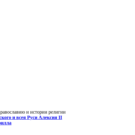
Православию и истории религии
кого и всея Руси Алексия II
рилла