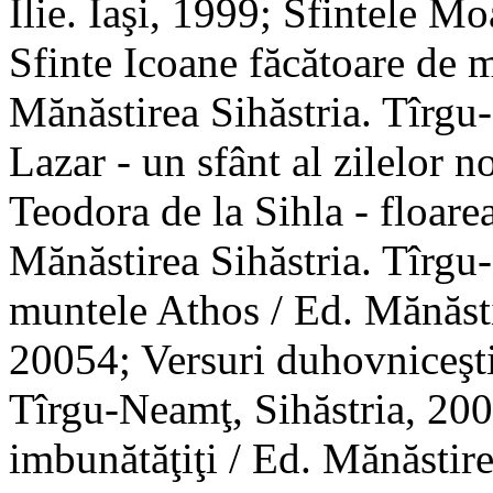
Ilie. Iaşi, 1999; Sfintele 
Sfinte Icoane făcătoare de 
Mănăstirea Sihăstria. Tîrg
Lazar - un sfânt al zilelor 
Teodora de la Sihla - floar
Mănăstirea Sihăstria. Tîrgu
muntele Athos / Ed. Mănăsti
20054; Versuri duhovniceşti
Tîrgu-Neamţ, Sihăstria, 200
imbunătăţiţi / Ed. Mănăstir