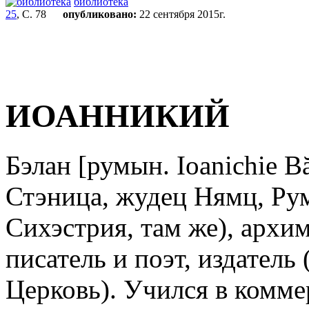
библиотека
25
, С. 78
опубликовано:
22 сентября 2015г.
ИОАННИКИЙ
Бэлан [румын. Ioanichie B
Стэница, жудец Нямц, Рум
Сихэстрия, там же), архи
писатель и поэт, издател
Церковь). Учился в комме