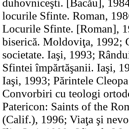
duhovniceşti. [Bacău], 1984
locurile Sfinte. Roman, 1986
Locurile Sfinte. [Roman], 
biserică. Moldoviţa, 1992; 
societate. Iaşi, 1993; Rându
Sfintei împărtăşanii. Iaşi, 
Iaşi, 1993; Părintele Cleopa
Convorbiri cu teologi ortod
Patericon: Saints of the R
(Calif.), 1996; Viaţa şi nev