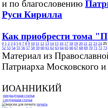
и по благословению
Патр
Руси Кирилла
Как приобрести тома "
0
1
2
3
4
5
6
7
8
9
10
11
12
13
14
15
16
17
18
19
20
21
22
23
24
25
52
53
54
55
56
57
58
59
60
61
62
63
64
65
66
67
68
69
70
71
72
73
Материал из Православно
Патриарха Московского и
ИОАННИКИЙ
предыдущая статья
следующая статья
печать