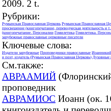
2009. 2 t.
Рубрики:
Румынская Православная Церковь
Румынская Православная Це
просвещение (книгопечатание, переводческая деятельность и т.
(книгопечатание. Персоналии
Гомилетика
Гомилетика. Персон
зарубежные православные церковные писатели
Ключевые слова:
Издатели зарубежные
Проповедники православные
Иоанникий 
и поэт, издатель (Румынская Православная Церковь)
Духовные 
См.также:
АВРААМИЙ
(Флоринский;
проповедник
АВРАМИОС
Иоанн (ок. 1
книгоиздатель и переводч