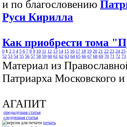
и по благословению
Патр
Руси Кирилла
Как приобрести тома "
0
1
2
3
4
5
6
7
8
9
10
11
12
13
14
15
16
17
18
19
20
21
22
23
24
25
52
53
54
55
56
57
58
59
60
61
62
63
64
65
66
67
68
69
70
71
72
73
Материал из Православно
Патриарха Московского и
АГАПИТ
предыдущая статья
следующая статья
печать