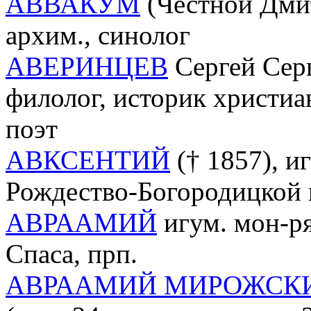
АВВАКУМ
(Честной Дмит
архим., синолог
АВЕРИНЦЕВ
Сергей Серг
филолог, историк христиа
поэт
АВКСЕНТИЙ
(† 1857), и
Рождество-Богородицкой
АВРААМИЙ
игум. мон-р
Спаса, прп.
АВРААМИЙ МИРОЖСК