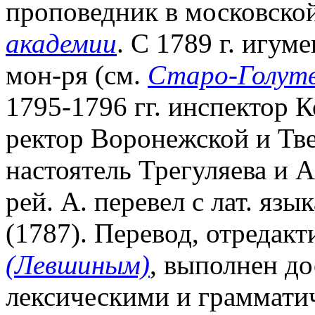
проповедник в московско
академии
. С 1789 г. игум
мон-ря (см.
Старо-Голутв
1795-1796 гг. инспектор К
ректор Воронежской и Тве
настоятель Трегуляева и 
рей. А. перевел с лат. яз
(1787). Перевод, отредак
(Левшиным)
, выполнен до
лексическими и граммати