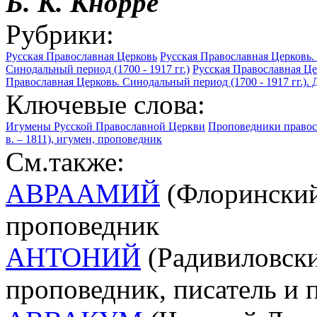
Б. К. Кнорре
Рубрики:
Русская Православная Церковь
Русская Православная Церковь.
Синодальный период (1700 - 1917 гг.)
Русская Православная Це
Православная Церковь. Синодальный период (1700 - 1917 гг.).
Ключевые слова:
Игумены Русской Православной Церкви
Проповедники право
в. – 1811), игумен, проповедник
См.также:
АВРААМИЙ
(Флоринский;
проповедник
АНТОНИЙ
(Радивиловский
проповедник, писатель и 