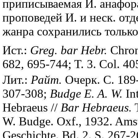
приписываемая И. анафор
проповедей И. и неск. от
жанра сохранились только 
Ист.:
Greg. bar Hebr.
Chron.
682, 695-744; T. 3. Col. 40
Лит.:
Райт.
Очерк. С. 189
307-308;
Budge E. A. W.
Int
Hebraeus //
Bar Hebraeus.
T
W. Budge. Oxf., 1932. Ams
Geschichte. Bd. 2. S. 267-