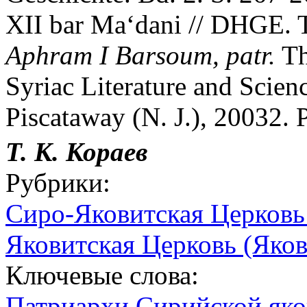
XII bar Ma‘dani // DHGE. T
Aphram I Barsoum, patr.
Th
Syriac Literature and Scien
Piscataway (N. J.), 20032. 
Т. К. Кораев
Рубрики:
Сиро-Яковитская Церковь
Яковитская Церковь (Яков
Ключевые слова:
Патриархи Сирийской яко