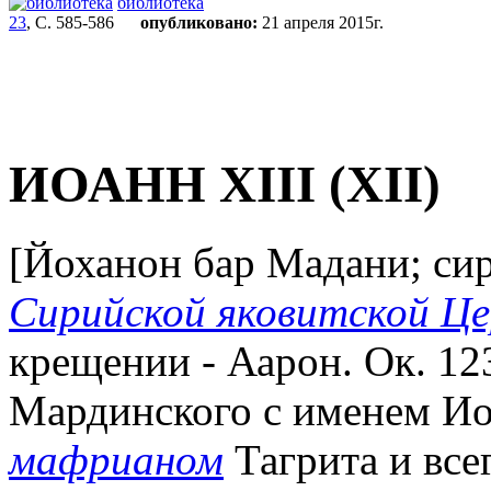
библиотека
23
, С. 585-586
опубликовано:
21 апреля 2015г.
ИОАНН XIII (XII)
[Йоханон бар Мадани; си
Сирийской яковитской Це
крещении - Аарон. Ок. 123
Мардинского с именем Иоа
мафрианом
Тагрита и все