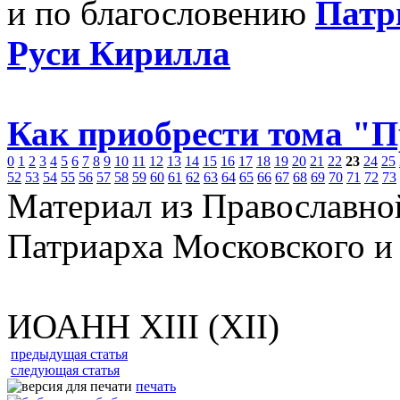
и по благословению
Патр
Руси Кирилла
Как приобрести тома "
0
1
2
3
4
5
6
7
8
9
10
11
12
13
14
15
16
17
18
19
20
21
22
23
24
25
52
53
54
55
56
57
58
59
60
61
62
63
64
65
66
67
68
69
70
71
72
73
Материал из Православно
Патриарха Московского и
ИОАНН XIII (XII)
предыдущая статья
следующая статья
печать