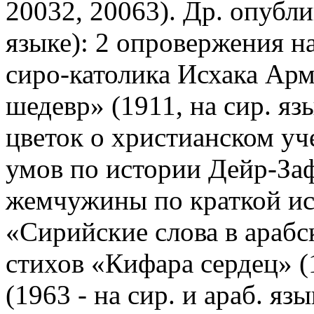
20032, 20063). Др. опубли
языке): 2 опровержения н
сиро-католика Исхака Арм
шедевр» (1911, на сир. я
цветок о христианском уч
умов по истории Дейр-За
жемчужины по краткой ис
«Сирийские слова в арабск
стихов «Кифара сердец» (
(1963 - на сир. и араб. яз