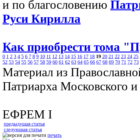
и по благословению
Патр
Руси Кирилла
Как приобрести тома "
0
1
2
3
4
5
6
7
8
9
10
11
12
13
14
15
16
17
18
19
20
21
22
23
24
25
52
53
54
55
56
57
58
59
60
61
62
63
64
65
66
67
68
69
70
71
72
73
Материал из Православно
Патриарха Московского и
ЕФРЕМ I
предыдущая статья
следующая статья
печать