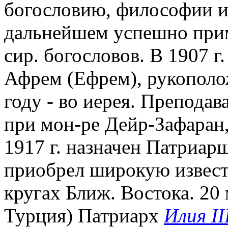
богословию, философии и 
дальнейшем успешно прим
сир. богословов. В 1907 
Афрем (Ефрем), рукополо
году - во иерея. Препода
при мон-ре Дейр-Зафаран, 
1917 г. назначен Патриарш
приобрел широкую извест
кругах Ближ. Востока. 20 м
Турция) Патриарх
Илия II