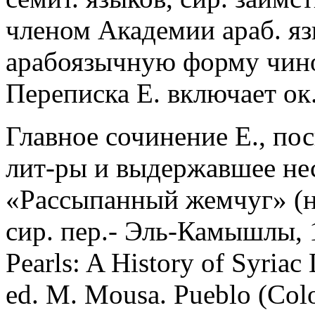
членом Академии араб. яз
арабоязычную форму чино
Переписка Е. включает ок.
Главное сочинение Е., по
лит-ры и выдержавшее нес
«Рассыпанный жемчуг» (на
сир. пер.- Эль-Камышлы, 19
Pearls: A History of Syriac 
ed. M. Mousa. Pueblo (Colo