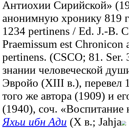
Антиохии Сирийской» (199
анонимную хронику 819 г.
1234 pertinens / Ed. J.-B. 
Praemissum est Chronicon
pertinens. (CSCO; 81. Ser. 
знании человеческой души
Эвройо (XIII в.), перевел
того же автора (1909) и е
(1940), соч. «Воспитание
Яхьи ибн Ади
(X в.; Jahja