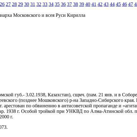
26
27
28
29
30
31
32
33
34
35
36
37
38
39
40
41
42
43
44
45
46
47
4
иарха Московского и всея Руси Кирилла
омской губ.- 3.02.1938, Казахстан), сщмч. (пам. 21 янв. и в Соб
вского (позднее Мошковского) р-на Западно-Сибирского края. В 
 г. арестован по обвинению в антисоветской пропаганде и «агит
вр. 1938 г. Особой тройкой при УНКВД по Алма-Атинской обл. пр
000 г.
073.