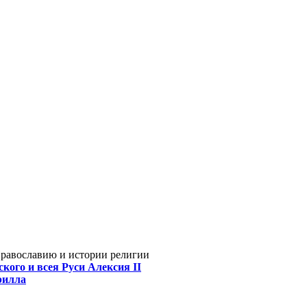
Православию и истории религии
кого и всея Руси Алексия II
рилла