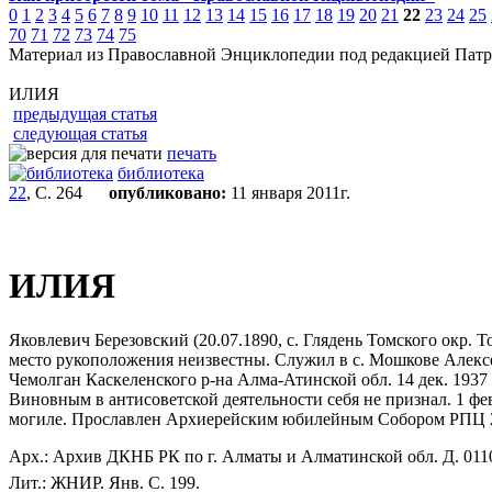
0
1
2
3
4
5
6
7
8
9
10
11
12
13
14
15
16
17
18
19
20
21
22
23
24
25
70
71
72
73
74
75
Материал из Православной Энциклопедии под редакцией Патр
ИЛИЯ
предыдущая статья
следующая статья
печать
библиотека
22
, С. 264
опубликовано:
11 января 2011г.
ИЛИЯ
Яковлевич Березовский (20.07.1890, с. Глядень Томского окр. Т
место рукоположения неизвестны. Служил в с. Мошкове Алексее
Чемолган Каскеленского р-на Алма-Атинской обл. 14 дек. 1937
Виновным в антисоветской деятельности себя не признал. 1 фе
могиле. Прославлен Архиерейским юбилейным Собором РПЦ 2
Арх.: Архив ДКНБ РК по г. Алматы и Алматинской обл. Д. 011
Лит.: ЖНИР. Янв. С. 199.