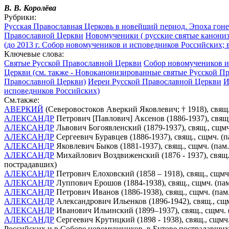
В. В. Королёва
Рубрики:
Русская Православная Церковь в новейший период. Эпоха гоне
Православной Церкви
Новомученики ( русские святые канониз
(до 2013 г. Собор новомучеников и исповедников Российских; 
Ключевые слова:
Святые Русской Православной Церкви
Собор новомучеников и 
Церкви (см. также - Новоканонизированные святые Русской П
Православной Церкви)
Иереи Русской Православной Церкви
И
исповедников Российских)
См.также:
АВЕРКИЙ
(Северовостоков Аверкий Яковлевич; † 1918), свящ
АЛЕКСАНДР
Петрович [Павлович] Аксенов (1886-1937), свящ.
АЛЕКСАНДР
Львович Богоявленский (1879-1937), свящ., сщмч
АЛЕКСАНДР
Сергеевич Буравцев (1886-1937), свящ., сщмч. (
АЛЕКСАНДР
Яковлевич Быков (1881-1937), свящ., сщмч. (пам
АЛЕКСАНДР
Михайлович Воздвиженский (1876 - 1937), свящ.,
пострадавших)
АЛЕКСАНДР
Петрович Елоховский (1858 – 1918), свящ., сщмч
АЛЕКСАНДР
Луппович Ерошов (1884-1938), свящ., сщмч. (па
АЛЕКСАНДР
Петрович Иванов (1886-1938), свящ., сщмч. (пам
АЛЕКСАНДР
Александрович Ильенков (1896-1942), свящ., сщм
АЛЕКСАНДР
Иванович Ильинский (1899–1937), свящ., сщмч. 
АЛЕКСАНДР
Сергеевич Крутицкий (1898 - 1938), свящ., сщм
Российских и в Соборе новомучеников, в Бутове пострадавших