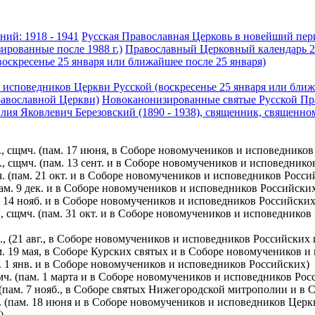
ний: 1918 - 1941
Русская Православная Церковь в новейший пер
ированные после 1988 г.)
Православный Церковный календарь 20
воскресенье 25 января или ближайшее после 25 января)
исповедников Церкви Русской (воскресенье 25 января или ближ
равославной Церкви)
Новоканонизированные святые Русской Пра
лия Яковлевич Березовский (1890 - 1938), священник, священно
., сщмч. (пам. 17 июня, в Соборе новомучеников и исповеднико
, сщмч. (пам. 13 сент. и в Соборе новомучеников и исповеднико
. (пам. 21 окт. и в Соборе новомучеников и исповедников Росси
пам. 9 дек. и в Соборе новомучеников и исповедников Российски
. 14 нояб. и в Cоборе новомучеников и исповедников Российски
 сщмч. (пам. 31 окт. и в Соборе новомучеников и исповедников
., (21 авг., в Соборе новомучеников и исповедников Российских
м. 19 мая, в Соборе Курских святых и в Соборе новомучеников и
. 1 янв. и в Соборе новомучеников и исповедников Российских)
ч. (пам. 1 марта и в Соборе новомучеников и исповедников Рос
(пам. 7 нояб., в Соборе святых Нижегородской митрополии и в
ч. (пам. 18 июня и в Соборе новомучеников и исповедников Цер
)