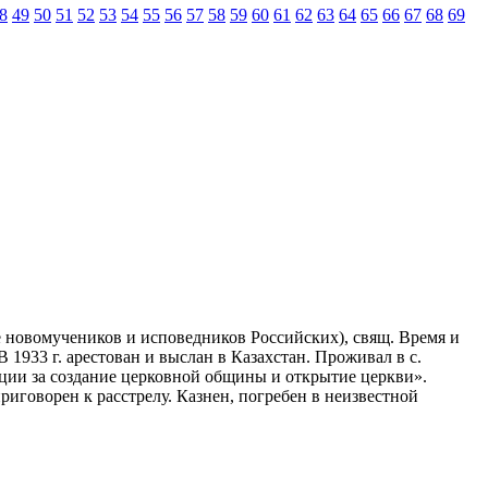
8
49
50
51
52
53
54
55
56
57
58
59
60
61
62
63
64
65
66
67
68
69
оре новомучеников и исповедников Российских), свящ. Время и
1933 г. арестован и выслан в Казахстан. Проживал в с.
ации за создание церковной общины и открытие церкви».
иговорен к расстрелу. Казнен, погребен в неизвестной