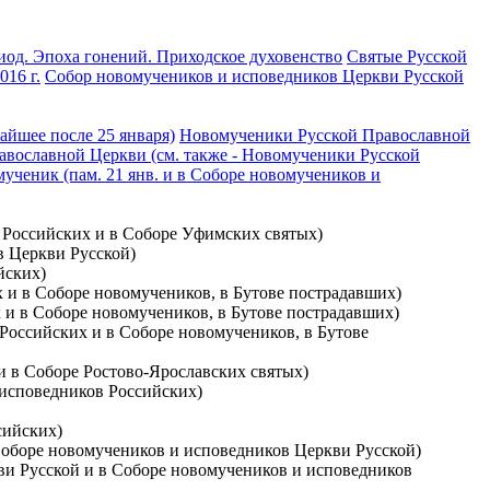
иод. Эпоха гонений. Приходское духовенство
Святые Русской
16 г.
Собор новомучеников и исповедников Церкви Русской
айшее после 25 января)
Новомученики Русской Православной
вославной Церкви (см. также - Новомученики Русской
мученик (пам. 21 янв. и в Соборе новомучеников и
в Российских и в Соборе Уфимских святых)
в Церкви Русской)
йских)
х и в Соборе новомучеников, в Бутове пострадавших)
х и в Соборе новомучеников, в Бутове пострадавших)
 Российских и в Соборе новомучеников, в Бутове
 и в Соборе Ростово-Ярославских святых)
 исповедников Российских)
сийских)
 Соборе новомучеников и исповедников Церкви Русской)
кви Русской и в Соборе новомучеников и исповедников