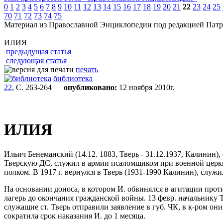
0
1
2
3
4
5
6
7
8
9
10
11
12
13
14
15
16
17
18
19
20
21
22
23
24
25
70
71
72
73
74
75
Материал из Православной Энциклопедии под редакцией Патр
ИЛИЯ
предыдущая статья
следующая статья
печать
библиотека
22
, С. 263-264
опубликовано:
12 ноября 2010г.
ИЛИЯ
Ильич Бенеманский (14.12. 1883, Тверь - 31.12.1937, Калинин)
Тверскую ДС, служил в армии псаломщиком при военной церкви,
полком. В 1917 г. вернулся в Тверь (1931-1990 Калинин), служи
На основании доноса, в котором И. обвинялся в агитации про
лагерь до окончания гражданской войны. 13 февр. начальнику
служащие ст. Тверь отправили заявление в губ. ЧК, в к-ром он
сократила срок наказания И. до 1 месяца.