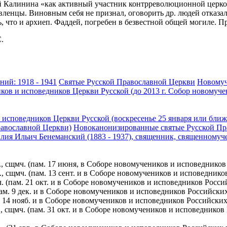
лей Калинина «как активный участник контрреволюционной церко
енцы. Виновным себя не признал, оговорить др. людей отказалс
нь, что и архиеп. Фаддей, погребен в безвестной общей могиле
.
ний: 1918 - 1941
Святые Русской Православной Церкви
Новомуч
ов и исповедников Церкви Русской (до 2013 г. Собор новомуче
исповедников Церкви Русской (воскресенье 25 января или ближ
равославной Церкви)
Новоканонизированные святые Русской Пра
лия Ильич Бенеманский (1883 - 1937), священник, священномуче
., сщмч. (пам. 17 июня, в Соборе новомучеников и исповеднико
, сщмч. (пам. 13 сент. и в Соборе новомучеников и исповеднико
. (пам. 21 окт. и в Соборе новомучеников и исповедников Росси
пам. 9 дек. и в Соборе новомучеников и исповедников Российски
. 14 нояб. и в Cоборе новомучеников и исповедников Российски
 сщмч. (пам. 31 окт. и в Соборе новомучеников и исповедников