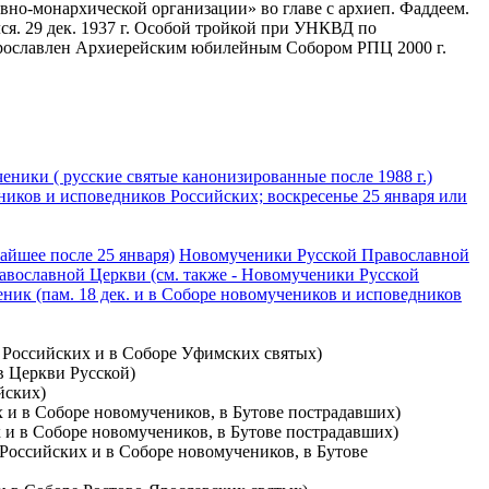
вно-монархической организации» во главе с архиеп. Фаддеем.
я. 29 дек. 1937 г. Особой тройкой при УНКВД по
. Прославлен Архиерейским юбилейным Собором РПЦ 2000 г.
еники ( русские святые канонизированные после 1988 г.)
ников и исповедников Российских; воскресенье 25 января или
айшее после 25 января)
Новомученики Русской Православной
вославной Церкви (см. также - Новомученики Русской
ник (пам. 18 дек. и в Соборе новомучеников и исповедников
в Российских и в Соборе Уфимских святых)
в Церкви Русской)
йских)
х и в Соборе новомучеников, в Бутове пострадавших)
х и в Соборе новомучеников, в Бутове пострадавших)
 Российских и в Соборе новомучеников, в Бутове