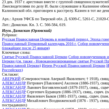
23 дек. 1937 г. арестован вместе с группой священнослужите
Лжесвидетелями по делу И. были служившие в Калинине обновл
Калининской обл. приговорен к расстрелу. Казнен в тот же де
Арх.: Архив УФСБ по Тверской обл. Д. 6309-С, 5261-С, 21020-С
Лит.:
Дамаскин.
Кн. 3. С. 566-584, 619.
Игум. Дамаскин (Орловский)
Рубрики:
Русская Православная Церковь в новейший период. Эпоха гоне
Православный Церковный календарь 2016 г.
Собор новомученик
ближайшее после 25 января)
Ключевые слова:
Святые Русской Православной Церкви
Собор новомучеников и 
Церкви (см. также - Новоканонизированные святые Русской П
Православной Церкви)
Иереи Русской Православной Церкви
И
Российских)
См.также:
АВЕРКИЙ
(Северовостоков Аверкий Яковлевич; † 1918), свящ
АЛЕКСАНДР
Петрович [Павлович] Аксенов (1886-1937), свящ.
АЛЕКСАНДР
Львович Богоявленский (1879-1937), свящ., сщмч
АЛЕКСАНДР
Сергеевич Буравцев (1886-1937), свящ., сщмч. (
АЛЕКСАНДР
Яковлевич Быков (1881-1937), свящ., сщмч. (пам
АЛЕКСАНДР
Михайлович Воздвиженский (1876 - 1937), свящ.,
пострадавших)