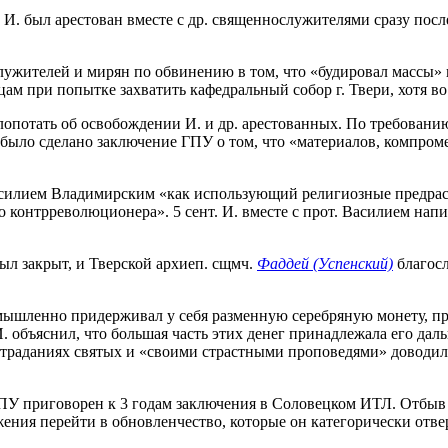
, И. был арестован вместе с др. священнослужителями сразу пос
ослужителей и мирян по обвинению в том, что «будировал массы
м при попытке захватить кафедральный собор г. Твери, хотя во 
лопотать об освобождении И. и др. арестованных. По требованию
 было сделано заключение ГПУ о том, что «материалов, компром
 Василием Владимирским «как использующий религиозные предрасс
контрреволюционера». 5 сент. И. вместе с прот. Василием напи
 был закрыт, и Тверской архиеп. сщмч.
Фаддей (Успенский)
благосл
 «умышленно придерживал у себя разменную серебряную монету, п
И. объяснил, что большая часть этих денег принадлежала его дал
о страданиях святых и «своими страстными проповедями» довод
ГПУ приговорен к 3 годам заключения в Соловецком ИТЛ. Отбыв н
ния перейти в обновленчество, которые он категорически отве