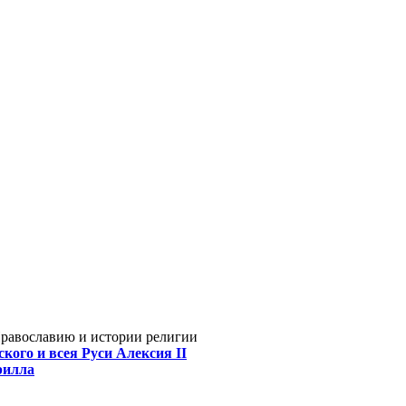
Православию и истории религии
кого и всея Руси Алексия II
рилла