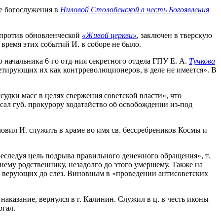
ле богослужения в
Ниловой Столобенской в честь Богоявления
» против обновленческой
«Живой церкви»
, заключен в тверскую
время этих событий И. в соборе не было.
 начальника 6-го отд-ния секретного отдела ГПУ Е. А.
Тучкова
етирующих их как контрреволюционеров, в деле не имеется». В
удки масс в целях свержения советской власти», что
сал губ. прокурору ходатайство об освобождении из-под
овил И. служить в храме во имя св. бессребреников Космы и
реследуя цель подрыва правильного денежного обращения», т.
ьнему родственнику, незадолго до этого умершему. Также на
ил верующих до слез. Виновным в «проведении антисоветских
аказание, вернулся в г. Калинин. Служил в ц. в честь иконы
ргал.