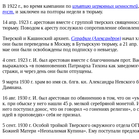
В 1922 г., во время кампании по
изъятию церковных ценностей
пуст.
и заключен на полторы недели в тюрьму.
14 апр. 1923 г. арестован вместе с группой тверских священн
тюрьму. Поводом к аресту послужило сопротивление обновленца
Тверской и Кашинский архиеп.
Серафим (Александров)
начал х
они были переведены в Москву, в Бутырскую тюрьму, а 21 апр.
мае они были освобождены под подписку о невыезде.
4 сент. 1923 г. И. был арестован вместе с благочинным прот.
выражалось «в поминовениях Патриарха Тихона как заведомого 
стражи, и через день они были отпущены.
9 марта 1930 г. храм во имя св. блгв. кн. Александра Невского
Дамиана.
16 авг. 1930 г. И. был арестован по обвинению в том, что он
к. при обыске у него нашли 45 р. мелкой серебряной монетой. 
него поступил донос, что он говорил «о гонениях религии», 
идей в проповедях» себя не признал.
5 сент. 1930 г. Особой тройкой Тверского окружного отдела О
Божией Матери «Неопалимая Купина». Ему поступали предложе