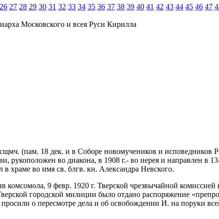
26
27
28
29
30
31
32
33
34
35
36
37
38
39
40
41
42
43
44
45
46
47
4
иарха Московского и всея Руси Кирилла
, сщмч. (пам. 18 дек. и в Соборе новомучеников и исповедников Р
 рукоположен во диакона, в 1908 г.- во иерея и направлен в 13
л в храме во имя св. блгв. кн. Александра Невского.
тив комсомола, 9 февр. 1920 г. Тверской чрезвычайной комисси
 Тверской городской милиции было отдано распоряжение «препро
и просили о пересмотре дела и об освобождении И. на поруки все