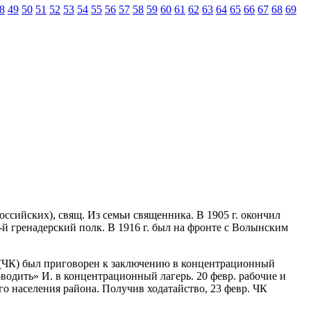
8
49
50
51
52
53
54
55
56
57
58
59
60
61
62
63
64
65
66
67
68
69
оссийских), свящ. Из семьи священника. В 1905 г. окончил
-й гренадерский полк. В 1916 г. был на фронте с Волынским
ей (ЧК) был приговорен к заключению в концентрационный
водить» И. в концентрационный лагерь. 20 февр. рабочие и
го населения района. Получив ходатайство, 23 февр. ЧК