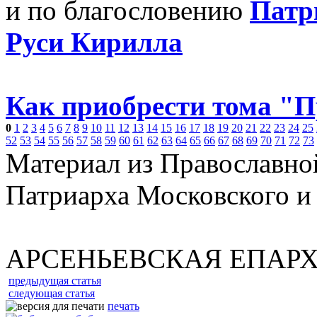
и по благословению
Патр
Руси Кирилла
Как приобрести тома "
0
1
2
3
4
5
6
7
8
9
10
11
12
13
14
15
16
17
18
19
20
21
22
23
24
25
52
53
54
55
56
57
58
59
60
61
62
63
64
65
66
67
68
69
70
71
72
73
Материал из Православно
Патриарха Московского и
АРСЕНЬЕВСКАЯ ЕПАР
предыдущая статья
следующая статья
печать