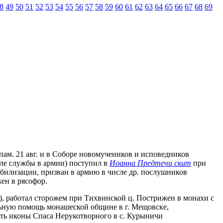
8
49
50
51
52
53
54
55
56
57
58
59
60
61
62
63
64
65
66
67
68
69
пам. 21 авг. и в Соборе новомучеников и исповедников
сле службы в армии) поступил в
Иоанна Предтечи скит
при
мобилизации, призван в армию в числе др. послушников
ен в рясофор.
.), работал сторожем при Тихвинской ц. Пострижен в монахи с
иальную помощь монашеской общине в г. Мещовске,
есть иконы Спаса Нерукотворного в с. Курыничи