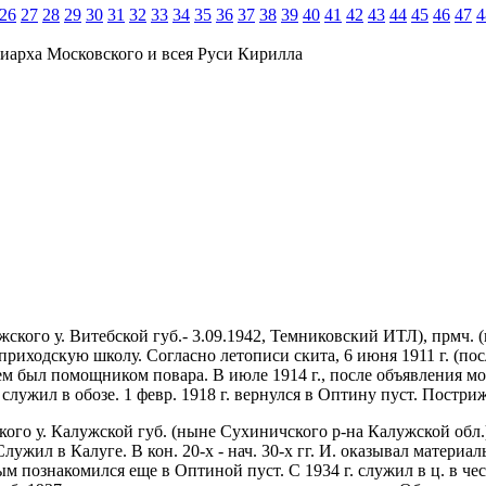
26
27
28
29
30
31
32
33
34
35
36
37
38
39
40
41
42
43
44
45
46
47
4
иарха Московского и всея Руси Кирилла
кого у. Витебской губ.- 3.09.1942, Темниковский ИТЛ), прмч. (
приходскую школу. Согласно летописи скита, 6 июня 1911 г. (по
тем был помощником повара. В июле 1914 г., после объявления 
лужил в обозе. 1 февр. 1918 г. вернулся в Оптину пуст. Постриж
ского у. Калужской губ. (ныне Сухиничского р-на Калужской обл
 Служил в Калуге. В кон. 20-х - нач. 30-х гг. И. оказывал матер
рым познакомился еще в Оптиной пуст. С 1934 г. служил в ц. в ч