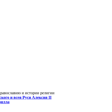
Православию и истории религии
кого и всея Руси Алексия II
рилла