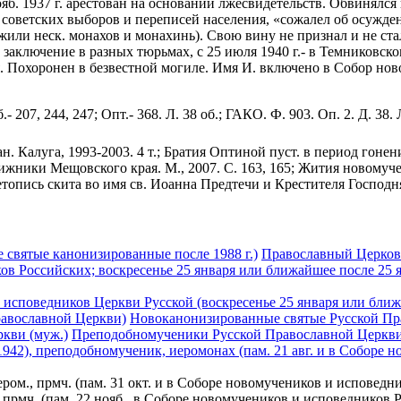
б. 1937 г. арестован на основании лжесвидетельств. Обвинялся
советских выборов и переписей населения, «сожалел об осужден
или неск. монахов и монахинь). Свою вину не признал и не стал 
аключение в разных тюрьмах, с 25 июля 1940 г.- в Темниковском 
ся. Похоронен в безвестной могиле. Имя И. включено в Собор н
 об.- 207, 244, 247; Опт.- 368. Л. 38 об.; ГАКО. Ф. 903. Оп. 2. Д.
 Калуга, 1993-2003. 4 т.; Братия Оптиной пуст. в период гонени
ижники Мещовского края. М., 2007. С. 163, 165; Жития новому
; Летопись скита во имя св. Иоанна Предтечи и Крестителя Госпо
 святые канонизированные после 1988 г.)
Православный Церковн
ов Российских; воскресенье 25 января или ближайшее после 25 
исповедников Церкви Русской (воскресенье 25 января или ближ
равославной Церкви)
Новоканонизированные святые Русской Пра
кви (муж.)
Преподобномученики Русской Православной Церкв
42), преподобномученик, иеромонах (пам. 21 авг. и в Соборе 
ом., прмч. (пам. 31 окт. и в Соборе новомучеников и исповедн
 прмч. (пам. 22 нояб., в Соборе новомучеников и исповедников