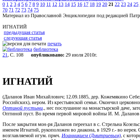
0
1
2
3
4
5
6
7
8
9
10
11
12
13
14
15
16
17
18
19
20
21
22
23
24
25
70
71
72
73
74
75
Материал из Православной Энциклопедии под редакцией Патр
ИГНАТИЙ
предыдущая статья
следующая статья
печать
библиотека
21
, С. 108
опубликовано:
29 июля 2010г.
ИГНАТИЙ
(Даланов Иван Михайлович; 12.09.1885, дер. Кожемякино Себежс
Российских), иером. Из крестьянской семьи. Окончил церковно
Оптиной пустыни
., нес послушание на монастырской даче, за
Оптиной пуст. Во время первой мировой войны И. М. Даланов с
После закрытия мон-ря Даланов переехал в с. Стрельна Козель
именем Игнатий, рукоположен во диакона, в 1929 г.- во иерея.
возглавляемой игум. прмч.
Иоанникием (Дмитриевым)
, с кото