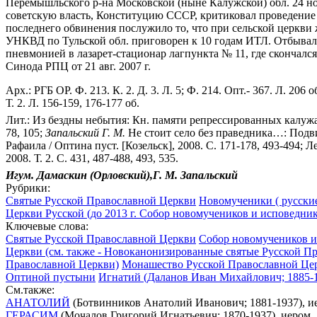
Перемышльского р-на Московской (ныне Калужской) обл. 24 ноя
советскую власть, Конституцию СССР, критиковал проведение 
последнего обвинения послужило то, что при сельской церкви ж
УНКВД по Тульской обл. приговорен к 10 годам ИТЛ. Отбывал з
пневмонией в лазарет-стационар лагпункта № 11, где скончал
Синода РПЦ от 21 авг. 2007 г.
Арх.: РГБ ОР. Ф. 213. К. 2. Д. 3. Л. 5; Ф. 214. Опт.- 367. Л. 206
Т. 2. Л. 156-159, 176-177 об.
Лит.: Из бездны небытия: Кн. памяти репрессированных калужан.
78, 105;
Запальский Г. М.
Не стоит село без праведника…: Подв
Рафаила / Оптина пуст. [Козельск], 2008. С. 171-178, 493-494
2008. Т. 2. С. 431, 487-488, 493, 535.
Игум. Дамаскин (Орловский),Г. М. Запальский
Рубрики:
Святые Русской Православной Церкви
Новомученики ( русские
Церкви Русской (до 2013 г. Собор новомучеников и исповедник
Ключевые слова:
Святые Русской Православной Церкви
Собор новомучеников и 
Церкви (см. также - Новоканонизированные святые Русской П
Православной Церкви)
Монашество Русской Православной Цер
Оптиной пустыни
Игнатий (Даланов Иван Михайлович; 1885-19
См.также:
АНАТОЛИЙ
(Ботвинников Анатолий Иванович; 1881-1937), иер
ГЕРАСИМ
(Мочалов Григорий Игнатьевич; 1870-1937), иером.,