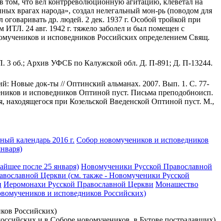
 в том, что вел контрреволюционную агитацию, клеветал на
ных врагах народа», создал нелегальный мон-рь (поводом для
оговаривать др. людей. 2 дек. 1937 г. Особой тройкой при
ИТЛ. 24 авг. 1942 г. тяжело заболел и был помещен с
овомучеников и исповедников Российских определением Свящ.
 38. Л. 3 об.; Архив УФСБ по Калужской обл. Д. П-891; Д. П-13244.
й: Новые док-ты // Оптинский альманах. 2007. Вып. 1. С. 77-
чеников и исповедников Оптиной пуст. Письма преподобноисп.
дня, находящегося при Козельской Введенской Оптиной пуст. М.,
ый календарь 2016 г.
Собор новомучеников и исповедников
января)
айшее после 25 января)
Новомученики Русской Православной
вославной Церкви (см. также - Новомученики Русской
и
Иеромонахи Русской Православной Церкви
Монашество
новомучеников и исповедников Российских)
иков Российских)
 Российских и в Соборе новомучеников, в Бутове пострадавших)