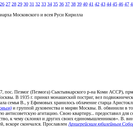
26
27
28
29
30
31
32
33
34
35
36
37
38
39
40
41
42
43
44
45
46
47
4
иарха Московского и всея Руси Кирилла
37, пос. Пезмог (Пезмога) Сыктывкарского р-на Коми АССР), прм
осквы. В 1935 г. принял монашеский постриг, вел подвижническ
тала семья В., у Ефимовых хранилось облачение старца Аристоклия
овым)
и группой духовенства и мирян Москвы. В. обвинили в т
ую антисоветскую агитацию. Свою квартиру... предоставил для 
ество, к чему склонял и других своих единомышленников». В. 
рей, вскоре скончался. Прославлен
Архиерейским юбилейным Собо