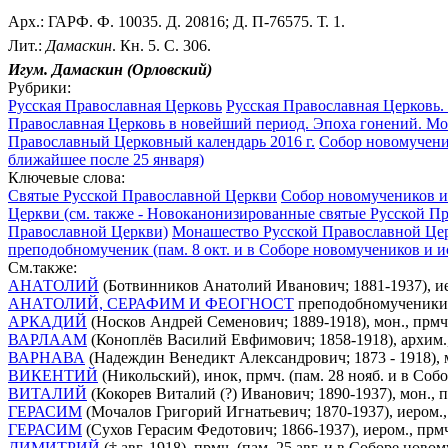
Арх.: ГАРФ. Ф. 10035. Д. 20816; Д. П-76575. Т. 1.
Лит.:
Дамаскин
. Кн. 5. С. 306.
Игум. Дамаскин (Орловский)
Рубрики:
Русская Православная Церковь
Русская Православная Церковь.
Православная Церковь в новейший период. Эпоха гонений. М
Православный Церковный календарь 2016 г.
Собор новомученик
ближайшее после 25 января)
Ключевые слова:
Святые Русской Православной Церкви
Собор новомучеников и 
Церкви (см. также - Новоканонизированные святые Русской П
Православной Церкви)
Монашество Русской Православной Цер
преподобномученик (пам. 8 окт. и в Соборе новомучеников и 
См.также:
АНАТОЛИЙ
(Ботвинников Анатолий Иванович; 1881-1937), иер
АНАТОЛИЙ, СЕРАФИМ И ФЕОГНОСТ
преподобномученики К
АРКАДИЙ
(Носков Андрей Семенович; 1889-1918), мон., прмч.
ВАРЛААМ
(Коноплёв Василий Евфимович; 1858-1918), архим.,
ВАРНАВА
(Надеждин Венедикт Александрович; 1873 - 1918), м
ВИКЕНТИЙ
(Никольский), инок, прмч. (пам. 28 нояб. и в Со
ВИТАЛИЙ
(Кокорев Виталий (?) Иванович; 1890-1937), мон., 
ГЕРАСИМ
(Мочалов Григорий Игнатьевич; 1870-1937), иером.,
ГЕРАСИМ
(Сухов Герасим Федотович; 1866-1937), иером., прм
ДИМИТРИЙ
(† авг. 1918), прмч. (пам. 25 авг. и в Соборе но