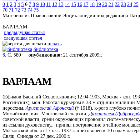
0
1
2
3
4
5
6
7
8
9
10
11
12
13
14
15
16
17
18
19
20
21
22
23
24
25
70
71
72
73
74
75
Материал из Православной Энциклопедии под редакцией Патр
ВАРЛААМ
предыдущая статья
следующая статья
печать
библиотека
6
, С. 580
опубликовано:
21 сентября 2009г.
ВАРЛААМ
(Ефимов Василий Севастьянович; 12.04.1903, Москва - кон. 19
Российских), мон. Работал курьером в 33-м отд-нии милиции М
иеросхим.
Аристоклий Афонский
(† 1918), к-рого глубоко почи
Можайским, вик. Московской епархии,
Димитрием (Добросерд
советской власти, среди окружающих проводил систематическ
из ссылки духовенству... принял пострижение в тайное монаш
Московской обл. от 17 окт. 1937 г. приговорен к 10 годам лаге
Свящ. Синода от 27 дек. 2000 г.