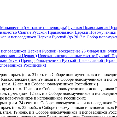
 Монашество (см. также по периодам)
Русская Православная Церк
онашество
Святые Русской Православной Церкви
Новомученики (
ов и исповедников Церкви Русской (до 2013 г. Собор новомуче
исповедников Церкви Русской (воскресенье 25 января или ближ
равославной Церкви)
Новоканонизированные святые Русской Пра
кви (муж.)
Преподобномученики Русской Православной Церкв
исповедников Российских)
ом., прмч. (пам. 31 окт. и в Соборе новомучеников и исповедн
азахстанские (пам. 29 июля и в Соборе новомучеников и испо
 (пам. 12 авг. и в Соборе новомучеников Российских )
 прмч. (пам. 12 авг. и в Соборе новомучеников и исповедников 
он. прмч. (пам. 12 авг. и в Соборе новомучеников и исповедник
боре новомучеников и исповедников Российских)
прмч. (пам. 24 сент. и в Соборе новомучеников и исповедников Р
 прмч. (пам. 22 нояб., в Соборе новомучеников и исповедников
ч. (пам. 19 нояб. и в Соборе новомучеников и исповедников Рос
вомучеников и исповедников Российских), инок Белогорского во и