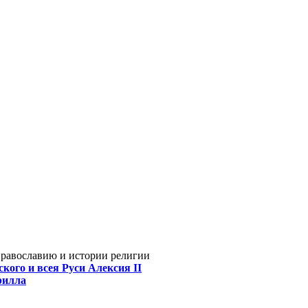
Православию и истории религии
кого и всея Руси Алексия II
рилла