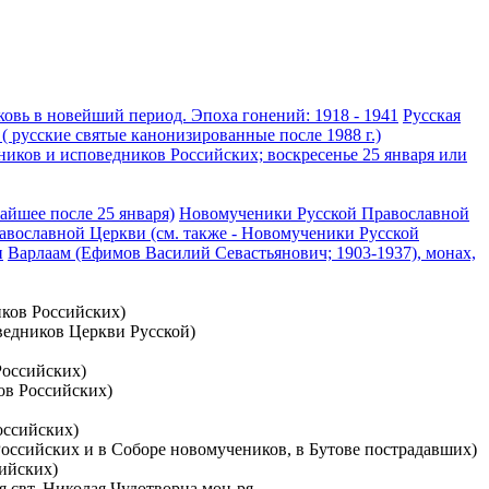
овь в новейший период. Эпоха гонений: 1918 - 1941
Русская
 русские святые канонизированные после 1988 г.)
ников и исповедников Российских; воскресенье 25 января или
айшее после 25 января)
Новомученики Русской Православной
вославной Церкви (см. также - Новомученики Русской
и
Варлаам (Ефимов Василий Севастьянович; 1903-1937), монах,
иков Российских)
ведников Церкви Русской)
Российских)
ов Российских)
оссийских)
 Российских и в Соборе новомучеников, в Бутове пострадавших)
сийских)
мя свт. Николая Чудотворца мон-ря