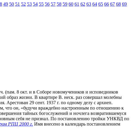
8
49
50
51
52
53
54
55
56
57
58
59
60
61
62
63
64
65
66
67
68
69
ч. (пам. 8 окт. и в Соборе новомучеников и исповедников
ий образ жизни. В квартире В. неск. раз совершал молебны
. Арестован 29 сент. 1937 г. по одному делу с архиеп.
ом, что он, «будучи враждебно настроенным по отношению к
совершения тайных богослужений и ночлега возвратившемуся
виновным себя не признал. По постановлению тройки УНКВД по
ром РПЦ 2000 г.
Имя внесено в календарь постановлением