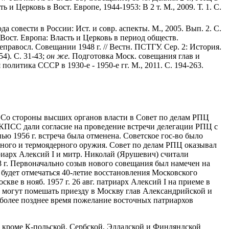
ь и Церковь в Вост. Европе, 1944-1953: В 2 т. М., 2009. Т. 1. С.
 совести в России: Ист. и совр. аспекты. М., 2005. Вып. 2. С.
Вост. Европа: Власть и Церковь в период обществ.
равосл. Совещании 1948 г. // Вестн. ПСТГУ. Сер. 2: История.
4). С. 31-43;
он же.
Подготовка Моск. совещания глав и
литика СССР в 1930-е - 1950-е гг. М., 2011. С. 194-263.
. Со стороны высших органов власти в Совет по делам РПЦ
 КПСС дали согласие на проведение встречи делегации РПЦ с
ью 1956 г. встреча была отменена. Советское гос-во было
рного и термоядерного оружия. Совет по делам РПЦ оказывал
риарх Алексий I и митр. Николай (Ярушевич) считали
 г. Первоначально созыв нового совещания был намечен на
а будет отмечаться 40-летие восстановления Московского
е в нояб. 1957 г. 26 авг. патриарх Алексий I на приеме в
зы могут помешать приезду в Москву глав Александрийской и
более позднее время пожелание восточных патриархов
 кроме К-польской, Сербской, Элладской и Финляндской