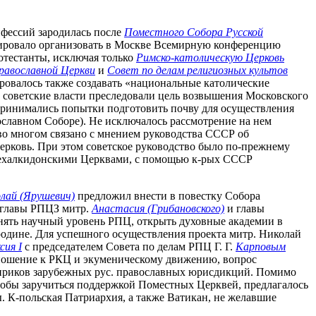
нфессий зародилась после
Поместного Собора Русской
нировало организовать в Москве Всемирную конференцию
отестанты, исключая только
Римско-католическую Церковь
равославной Церкви
и
Совет по делам религиозных культов
ировалось также создавать «национальные католические
им советские власти преследовали цель возвышения Московского
принимались попытки подготовить почву для осуществления
вославном Соборе). Не исключалось рассмотрение на нем
во многом связано с мнением руководства СССР об
Церковь. При этом советское руководство было по-прежнему
с нехалкидонскими Церквами, с помощью к-рых СССР
лай (Ярушевич)
предложил внести в повестку Собора
и главы РПЦЗ митр.
Анастасия (Грибановского)
и главы
нять научный уровень РПЦ, открыть духовные академии в
 родине. Для успешного осуществления проекта митр. Николай
сия I
с председателем Совета по делам РПЦ Г. Г.
Карповым
отношение к РКЦ и экуменическому движению, вопрос
лириков зарубежных рус. православных юрисдикций. Помимо
тобы заручиться поддержкой Поместных Церквей, предлагалось
 К-польская Патриархия, а также Ватикан, не желавшие