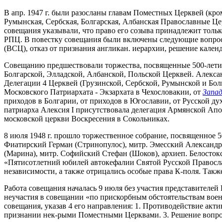
В апр. 1947 г. были разосланы главам Поместных Церквей (кр
Румынская, Сербская, Болгарская, Албанская Православные Це
совещания указывали, что право его созыва принадлежит тольк
РПЦ. В повестку совещания были включены следующие вопросы
(ВСЦ), отказ от признания англикан. иерархии, решение календ
Совещанию предшествовали торжества, посвященные 500-летию
Болгарской, Элладской, Албанской, Польской Церквей. Алекса
Делегации 4 Церквей (Грузинской, Сербской, Румынской и Бол
Московского Патриархата - Экзархата в Чехословакии, от
Запад
приходов в Болгарии, от приходов в Югославии, от Русской дух
патриарха Алексия I присутствовала делегация Армянской Апо
московской церкви Воскресения в Сокольниках.
8 июля 1948 г. прошло торжественное собрание, посвященное 
Фиатирский Герман (Стринопулос), митр. Эмесский Александр
(Марина), митр. Софийский Стефан (Шоков), архиеп. Белосток
«Пятисотлетний юбилей автокефалии Святой Русской Правосла
независимости, а также отрицались особые права К-поля. Такж
Работа совещания началась 9 июля без участия представителей
неучастия в совещании «по прискорбным обстоятельствам вое
совещания, указав 4 его направления: 1. Противодействие акт
признании нек-рыми Поместными Церквами. 3. Решение вопрос