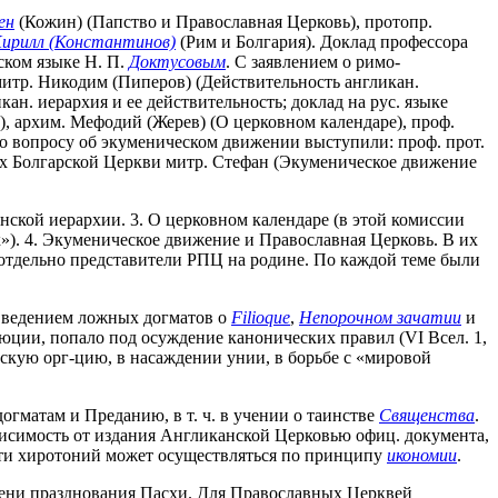
ен
(Кожин) (Папство и Православная Церковь), протопр.
ирилл (Константинов)
(Рим и Болгария). Доклад профессора
ском языке Н. П.
Доктусовым
. С заявлением о римо-
митр. Никодим (Пиперов) (Действительность англикан.
ан. иерархия и ее действительность; доклад на рус. языке
, архим. Мефодий (Жерев) (О церковном календаре), проф.
По вопросу об экуменическом движении выступили: проф. прот.
арх Болгарской Церкви митр. Стефан (Экуменическое движение
нской иерархии. 3. О церковном календаре (в этой комиссии
»). 4. Экуменическое движение и Православная Церковь. В их
 отдельно представители РПЦ на родине. По каждой теме были
 введением ложных догматов о
Filioque
,
Непорочном зачатии
и
юции, попало под осуждение канонических правил (VI Всел. 1,
скую орг-цию, в насаждении унии, в борьбе с «мировой
гматам и Преданию, в т. ч. в учении о таинстве
Священства
.
исимость от издания Англиканской Церковью офиц. документа,
сти хиротоний может осуществляться по принципу
икономии
.
емени празднования Пасхи. Для Православных Церквей