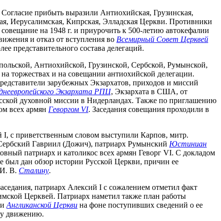
. Согласие прибыть выразили Антиохийская, Грузинская,
кая, Иерусалимская, Кипрская, Элладская Церкви. Противники
 совещание на 1948 г. и приурочить к 500-летию автокефалии
ижения и отказ от вступления во
Всемирный Совет Церквей
лее представительного состава делегаций.
ольской, Антиохийской, Грузинской, Сербской, Румынской,
 на торжествах и на совещании антиохийской делегации.
представители зарубежных Экзархатов, приходов и миссий
днеевропейского Экзархата РПЦ
, Экзархата в США, от
Русской духовной миссии в Нидерландах. Также по приглашению
сом всех армян
Геворгом VI
. Заседания совещания проходили в
 I, с приветственным словом выступили Карпов, митр.
х Сербский Гавриил (Дожич), патриарх Румынский
Юстиниан
овный патриарх и католикос всех армян Геворг VI. С докладом
 был дан обзор истории Русской Церкви, причин ее
 И. В.
Сталину
.
заседания, патриарх Алексий I с сожалением отметил факт
имской Церквей. Патриарх наметил также план работы
ии
Англиканской Церкви
на фоне поступивших сведений о ее
му движению.