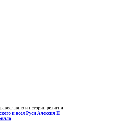
Православию и истории религии
кого и всея Руси Алексия II
рилла