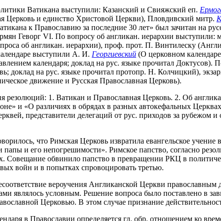
политики Ватикана выступили: Казанский и Свияжский еп.
Ермог
ая Церковь и единство Христовой Церкви), Пловдивский митр.
К
тикана к Православию за последние 30 лет» был зачитан на рус
рмян Геворг VI. По вопросу об англикан. иерархии выступили: 
роса об англикан. иерархии), проф. прот. П. Винтилеску (Англик
календаре выступили А. И.
Георгиевский
(О церковном календаре)
авлением календаря; доклад на рус. языке прочитал Доктусов). 
; доклад на рус. языке прочитал протопр. Н. Колчицкий), экз
ническое движение и Русская Православная Церковь).
 резолюций: 1. Ватикан и Православная Церковь. 2. Об англика
не» и «О различиях в обрядах в разных автокефальных Церквах
квей, представители делегаций от рус. приходов за рубежом и
ворилось, что Римская Церковь извратила евангельское учение
 папы и его непогрешимости». Римское папство, согласно резол
тах. Совещание обвинило папство в превращении РКЦ в политиче
овых войн и в попытках спровоцировать третью.
соответствие вероучения Англиканской Церкви православным до
и являлось условным. Решение вопроса было поставлено в зав
равославной Церковью. В этом случае признание действительно
лендаря в Православии определяется гл. обр. отношением ко вр