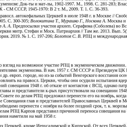
куменизм: Док-ты и мат-лы, 1902-1997. М., 1998. С. 281-283; Власт
 СМ СССР, 1945-1970: В 2 т. М., 2009. Т. 1. С. 36-393.
восл. автокефальных Церквей в июле 1948 г. в Москве // Свобода
05. С. 300-305;
Волокитина Т., Мурашко Г., Носкова А.
Москва и 
 А. А.
Предпосылки участия архиеп. Серафима (Соболева) во Всеп
еркви митр. Стефан и Моск. Патриархия // Там же. 2013. Вып. 5(5
ория. 2019. № 1. С. 197-206;
Болотов С. В.
РПЦ и международная по
ило взгляд на возможное участие РПЦ в экуменическом движении
деятелями экуменизма. В нач. 1957 г. СМ СССР и Президиум ЦК
р. европ. городе, но из-за событий Венгерского восстания осен
овлиять на правосл. Церкви, чтобы они осудили испытания яде
й совещания 1948 г. об отказе от контактов с ВСЦ, однако пат
главы и представители к-рых присутствовали на совещании 1948
 в Совете по делам РПЦ предложил перенести его на ноябрь, когд
Совещания глав и представителей Православных Церквей в Москв
бходимо перенести с ноября на более поздний срок, т. к. моро
елам РПЦ Карпов представил причиной переноса совещания на 
ния наметили на май 1958 г.
х Церквей, кроме Иерусалимской и Кипрской. От всех Церквей,