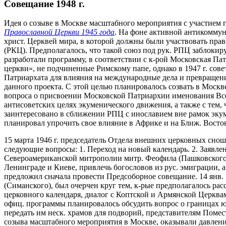
Совещание 1948 г.
Идея о созыве в Москве масштабного мероприятия с участием
Православной Церкви 1945 года
. На фоне активной антикомму
христ. Церквей мира, в которой должны были участвовать пра
(РКЦ). Предполагалось, что такой союз под рук. РПЦ заблокиру
разработали программу, в соответствии с к-рой Московская П
церкви», не подчиненные Римскому папе, однако в 1947 г. сове
Патриархата для влияния на международные дела и превращен
данного проекта. С этой целью планировалось созвать в Москв
вопроса о присвоении Московской Патриархии именования Все
антисоветских целях экуменического движения, а также с тем
заинтересовано в сближении РПЦ с инославием вне рамок эку
планировал упрочить свое влияние в Африке и на Ближ. Восток
15 марта 1946 г. председатель Отдела внешних церковных сно
следующие вопросы: 1. Переход на новый календарь. 2. Заявле
Североамериканской митрополии митр. Феофила (Пашковского).
Ленинграде и Киеве, привлечь богословов из рус. эмиграции, 
предложил сначала провести Предсоборное совещание. 14 янв. 
(Симанского), был очерчен круг тем, к-рые предполагалось р
церковного календаря, диалог с Коптской и Армянской Церкв
офиц. программы планировалось обсудить вопрос о границах ю
передать им неск. храмов для подворий, представителям Поме
созыва масштабного мероприятия в Москве, оказывали давлен