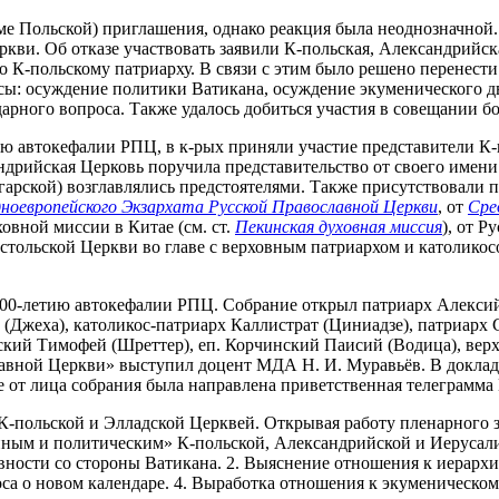
оме Польской) приглашения, однако реакция была неоднозначной
ркви. Об отказе участвовать заявили К-польская, Александрийс
о К-польскому патриарху. В связи с этим было решено перенести
: осуждение политики Ватикана, осуждение экуменического дв
арного вопроса. Также удалось добиться участия в совещании бо
 автокефалии РПЦ, в к-рых приняли участие представители К-п
ндрийская Церковь поручила представительство от своего имени
гарской) возглавлялись предстоятелями. Также присутствовали 
ноевропейского Экзархата Русской Православной Церкви
, от
Сре
овной миссии в Китае (см. ст.
Пекинская духовная миссия
), от 
стольской Церкви во главе с верховным патриархом и католико
500-летию автокефалии РПЦ. Собрание открыл патриарх Алексий
 (Джеха), католикос-патриарх Каллистрат (Циниадзе), патриар
ский Тимофей (Шреттер), еп. Корчинский Паисий (Водица), верх
вной Церкви» выступил доцент МДА Н. И. Муравьёв. В докладе
е от лица собрания была направлена приветственная телеграмма
 К-польской и Элладской Церквей. Открывая работу пленарного 
нным и политическим» К-польской, Александрийской и Иерусал
ивности со стороны Ватикана. 2. Выяснение отношения к иерарх
а о новом календаре. 4. Выработка отношения к экуменическо