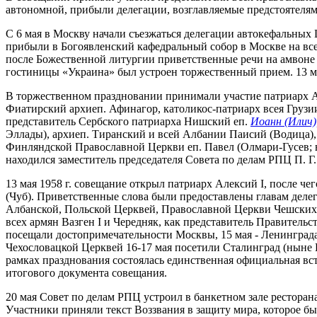
автономной, прибыли делегации, возглавляемые предстоятеля
С 6 мая в Москву начали съезжаться делегации автокефальных Ц
прибыли в Богоявленский кафедральный собор в Москве на все
после Божественной литургии приветственные речи на амвоне
гостиницы «Украина» был устроен торжественный прием. 13 м
В торжественном праздновании принимали участие патриарх 
Фиатирский архиеп. Афинагор, католикос-патриарх всея Груз
представитель Сербского патриарха Нишский еп.
Иоанн (Илич)
Эллады), архиеп. Тиранский и всей Албании Паисий (Водица)
Финляндской Православной Церкви еп. Павел (Олмари-Гусев; в
находился заместитель председателя Совета по делам РПЦ П. Г.
13 мая 1958 г. совещание открыл патриарх Алексий I, после 
(Чуб). Приветственные слова были предоставлены главам деле
Албанской, Польской Церквей, Православной Церкви Чешских 
всех армян Вазген I и Чередняк, как представитель Правител
посещали достопримечательности Москвы, 15 мая - Ленинграда
Чехословацкой Церквей 16-17 мая посетили Сталинград (ныне В
рамках празднования состоялась единственная официальная вс
итогового документа совещания.
20 мая Совет по делам РПЦ устроил в банкетном зале рестора
Участники приняли текст Воззвания в защиту мира, которое бы