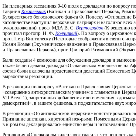
На пленарных заседаниях 9-10 июля с докладами по вопросу 
Гавриил
Костельник
(Ватикан и Православная Церковь, Римск
Бухарестского богословского фак-та Ф. Попеску «Отношение Ва
католичестве выступил верховный патриарх и католикос всех а
рукоположения), проф. МДА В. С.
Вертоградов
(К решению воп
прочитал протопр. Н. Ф.
Колчицкий
). По вопросу о церковном 
прот. Петр Винтилеску (Некоторые соображения в связи с испр
Иоанн Коман (Экуменическое движение и Православная Церковь
и Православная Церковь), прот. Григорий Разумовский (Экуме
Были созданы 4 комиссии для обсуждения докладов и вынесения
также были сделаны доклады «О славянском монашестве на Афо
состав были включены представители делегаций Поместных Цер
выработаны резолюции.
В резолюции по вопросу «Ватикан и Православная Церковь» го
«совершенно антихристианским учением о главенстве в Церкви
VII Всел. 1), запретивших добавления или изменения в догма
демократией», в защите фашизма, в поджигательстве двух мир
В резолюции «Об англиканской иерархии» констатировалось не
Признание англикан. хиротоний нек-рыми Поместными Церквам
в к-ром бы декларировалось единство веры и исповедания с П
Резолюция «О церковном календаре» гласила, что ценность ка