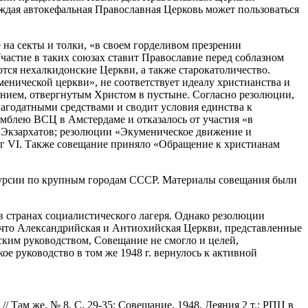
ждая автокефальная Православная Церковь может пользоваться
 на секты и толки, «в своем горделивом презрении
астие в таких союзах ставит Православие перед соблазном
тся нехалкидонские Церкви, а также старокатоличество.
енической церкви», не соответствует идеалу христианства и
нием, отвергнутым Христом в пустыне. Согласно резолюции,
лагодатными средствами и сводит условия единства к
амблею ВСЦ в Амстердаме и отказалось от участия «в
 Экзархатов; резолюции «Экуменическое движение и
рг VI. Также совещание приняло «Обращение к христианам
скурсии по крупным городам СССР. Материалы совещания были
 странах социалистического лагеря. Однако резолюции
м, что Александрийская и Антиохийская Церкви, представленные
тским руководством, Совещание не смогло и целей,
е руководство в том же 1948 г. вернулось к активной
/ Там же. № 8. С. 29-35; Совещание, 1948. Деяния 2 т.; РПЦ в