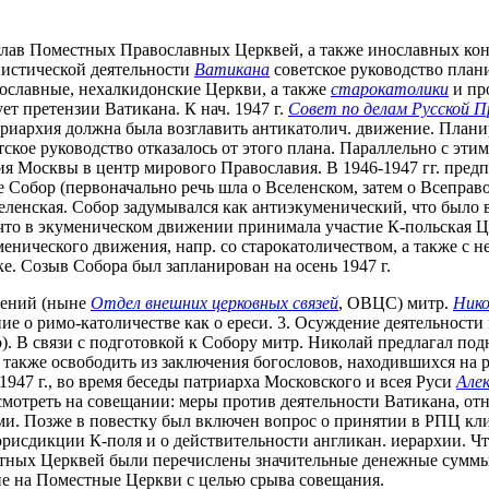
 глав Поместных Православных Церквей, а также инославных ко
нистической деятельности
Ватикана
советское руководство пла
вославные, нехалкидонские Церкви, а также
старокатолики
и пр
ет претензии Ватикана. К нач. 1947 г.
Совет по делам Русской П
атриархия должна была возглавить антикатолич. движение. План
тское руководство отказалось от этого плана. Параллельно с эт
ия Москвы в центр мирового Православия. В 1946-1947 гг. пред
е Собор (первоначально речь шла о Вселенском, затем о Всепра
ленская. Собор задумывался как антиэкуменический, что было 
, что в экуменическом движении принимала участие К-польская 
менического движения, напр. со старокатоличеством, а также 
е. Созыв Собора был запланирован на осень 1947 г.
шений (ныне
Отдел внешних церковных связей
, ОВЦС) митр.
Нико
ние о римо-католичестве как о ереси. 3. Осуждение деятельност
 В связи с подготовкой к Собору митр. Николай предлагал под
а также освободить из заключения богословов, находившихся на
1947 г., во время беседы патриарха Московского и всея Руси
Алек
ассмотреть на совещании: меры против деятельности Ватикана, 
ами. Позже в повестку был включен вопрос о принятии в РПЦ к
рисдикции К-поля и о действительности англикан. иерархии. Ч
стных Церквей были перечислены значительные денежные суммы.
ие на Поместные Церкви с целью срыва совещания.