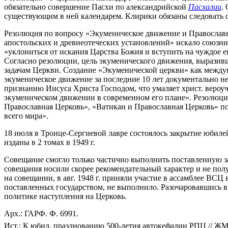
обязательно совершение Пасхи по александрийской
Пасхалии
.
существующим в ней календарем. Клирики обязаны следовать 
Резолюция по вопросу «Экуменическое движение и Православна
апостольских и древнеотеческих установлений» искало союзни
«уклониться от искания Царства Божия и вступить на чуждое е
Согласно резолюции, цель экуменического движения, выразивш
задачам Церкви. Создание «Экуменической церкви» как между
экуменическое движение за последние 10 лет документально н
признанию Иисуса Христа Господом, что умаляет христ. вероу
экуменическом движении в современном его плане». Резолюц
Православная Церковь», «Ватикан и Православная Церковь» по
всего мира».
18 июля в Троице-Сергиевой лавре состоялось закрытие юбил
изданы в 2 томах в 1949 г.
Совещание смогло только частично выполнить поставленную за
совещания носили скорее рекомендательный характер и не полу
на совещании, в авг. 1948 г. приняли участие в ассамблее ВС
поставленных государством, не выполнило. Разочаровавшись в 
политике наступления на Церковь.
Арх.: ГАРФ. Ф. 6991.
Ист.: К юбил. празднованию 500-летия автокефалии РПЦ // ЖМП.