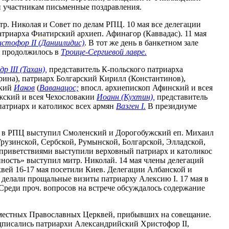
и участникам письменные поздравления.
тр. Николая и Совет по делам РПЦ. 10 мая все делегации
триарха Фиатирский архиеп. Афинагор (Каввадас). 11 мая
стофор II (Даниилидис)
. В тот же день в банкетном зале
Ц продолжилось в
Троице-Сергиевой лавре.
р III (Тахан),
представитель К-польского патриарха
на), патриарх Болгарский Кирилл (Константинов),
ский
Иаков
(
Ваванацос;
впосл. архиепископ Афинский и всея
жский и всея Чехословакии
Иоанн (Кухтин),
представитель
атриарх и католикос всех армян
Вазген I.
В президиуме
тва в РПЦ выступил Смоленский и Дорогобужский еп. Михаил
рузинской, Сербской, Румынской, Болгарской, Элладской,
приветствиями выступили верховный патриарх и католикос
нность» выступил митр. Николай. 14 мая члены делегаций
вей 16-17 мая посетили Киев. Делегации Албанской и
й делали прощальные визиты патриарху Алексию I. 17 мая в
Среди проч. вопросов на встрече обсуждалось содержание
Поместных Православных Церквей, прибывших на совещание.
одписались патриархи Александрийский Христофор II,