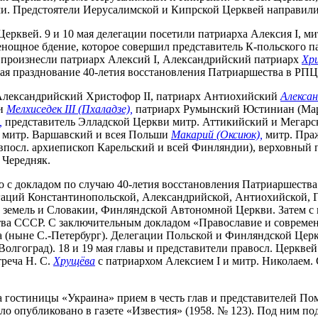
ми. Предстоятели Иерусалимской и Кипрской Церквей направил
ерквей. 9 и 10 мая делегации посетили патриарха Алексия I, ми
нощное бдение, которое совершил представитель К-польского па
 произнесли патриарх Алексий I, Александрийский патриарх
Хри
ая празднование 40-летия восстановления Патриаршества в РП
Александрийский Христофор II, патриарх Антиохийский
Александ
ии
Мелхиседек III (Пхаладзе),
патриарх Румынский Юстиниан (Мари
,
представитель Элладской Церкви митр. Аттикийский и Мегар
, митр. Варшавский и всея Польши
Макарий (Оксиюк),
митр. Пра
посл. архиепископ Карельский и всей Финляндии), верховный п
 Чередняк.
чего с докладом по случаю 40-летия восстановления Патриаршес
гаций Константинопольской, Александрийской, Антиохийской, Г
земель и Словакии, Финляндской Автономной Церкви. Затем с 
ьства СССР. С заключительным докладом «Православие и совреме
 (ныне С.-Петербург). Делегации Польской и Финляндской Церк
олгоград). 18 и 19 мая главы и представители правосл. Церкве
треча Н. С.
Хрущёва
с патриархом Алексием I и митр. Николаем. 
на гостиницы «Украина» прием в честь глав и представителей 
ло опубликовано в газете «Известия» (1958. № 123). Под ним п