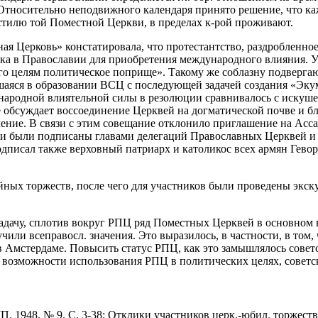
 Относительно неподвижного календаря принято решение, что ка
стилю той Поместной Церкви, в пределах к-рой проживают.
я Церковь» констатировала, что протестантство, раздробленное
ка в Православии для приобретения международного влияния. Уч
го целям политическое поприще». Такому же соблазну подвергаю
аяся в образовании ВСЦ с последующей задачей создания «Экум
народной влиятельной силы в резолюции сравнивалось с искуше
е обсуждает воссоединение Церквей на догматической почве и б
чение. В связи с этим совещание отклонило приглашение на Асс
ии были подписаны главами делегаций Православных Церквей и
дписал также верховный патриарх и католикос всех армян Гево
ейных торжеств, после чего для участников были проведены эк
дачу, сплотив вокруг РПЦ ряд Поместных Церквей в основном в
чили всеправосл. значения. Это выразилось, в частности, в то
Ц в Амстердаме. Повысить статус РПЦ, как это замышлялось сове
возможности использования РПЦ в политических целях, советско
 1948. № 9. С. 3-38; Отклики участников церк.-юбил. торжеств /