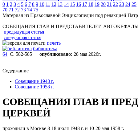
0
1
2
3
4
5
6
7
8
9
10
11
12
13
14
15
16
17
18
19
20
21
22
23
24
25
70
71
72
73
74
75
Материал из Православной Энциклопедии под редакцией Патр
СОВЕЩАНИЯ ГЛАВ И ПРЕДСТАВИТЕЛЕЙ АВТОКЕФАЛ
предыдущая статья
следующая статья
печать
библиотека
64
, С. 582-585
опубликовано:
28 мая 2026г.
Содержание
Совещание 1948 г.
Совещание 1958 г.
СОВЕЩАНИЯ ГЛАВ И ПРЕ
ЦЕРКВЕЙ
проходили в Москве 8-18 июля 1948 г. и 10-20 мая 1958 г.