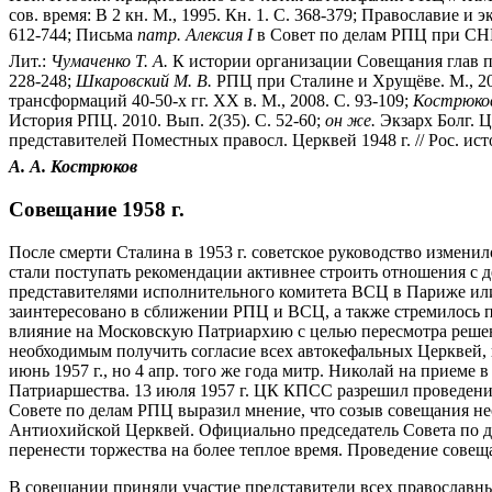
сов. время: В 2 кн. М., 1995. Кн. 1. С. 368-379; Православие и э
612-744; Письма
патр.
Алексия I
в Совет по делам РПЦ при СНК -
Лит.:
Чумаченко Т. А.
К истории организации Совещания глав пра
228-248;
Шкаровский М. В.
РПЦ при Сталине и Хрущёве. М., 20
трансформаций 40-50-х гг. ХХ в. М., 2008. С. 93-109;
Кострюков
История РПЦ. 2010. Вып. 2(35). С. 52-60;
он же.
Экзарх Болг. Ц
представителей Поместных правосл. Церквей 1948 г. // Рос. ист
А. А. Кострюков
Совещание 1958 г.
После смерти Сталина в 1953 г. советское руководство измен
стали поступать рекомендации активнее строить отношения с 
представителями исполнительного комитета ВСЦ в Париже или д
заинтересовано в сближении РПЦ и ВСЦ, а также стремилось п
влияние на Московскую Патриархию с целью пересмотра решени
необходимым получить согласие всех автокефальных Церквей, 
июнь 1957 г., но 4 апр. того же года митр. Николай на приеме
Патриаршества. 13 июля 1957 г. ЦК КПСС разрешил проведение 
Совете по делам РПЦ выразил мнение, что созыв совещания нео
Антиохийской Церквей. Официально председатель Совета по д
перенести торжества на более теплое время. Проведение совеща
В совещании приняли участие представители всех православны