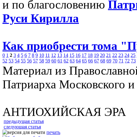
и по благословению
Патр
Руси Кирилла
Как приобрести тома "
0
1
2
3
4
5
6
7
8
9
10
11
12
13
14
15
16
17
18
19
20
21
22
23
24
25
52
53
54
55
56
57
58
59
60
61
62
63
64
65
66
67
68
69
70
71
72
73
Материал из Православно
Патриарха Московского и
АНТИОХИЙСКАЯ ЭРА
предыдущая статья
следующая статья
печать