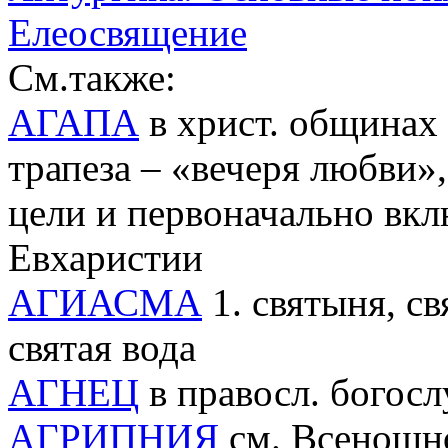
Елеосвящение
См.также:
АГАПА
в христ. общинах 
трапеза – «вечеря любви»
цели и первоначально вк
Евхаристии
АГИАСМА
1. святыня, св
святая вода
АГНЕЦ
в правосл. богосл
АГРИПНИЯ
см. Всенощн