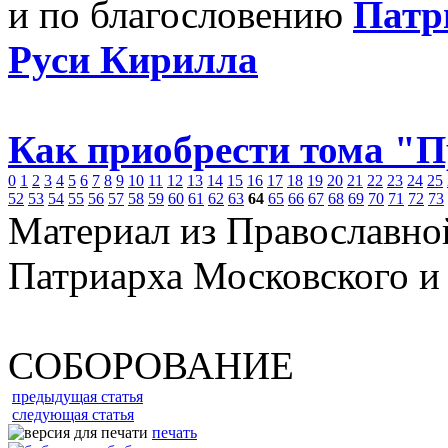
и по благословению
Патр
Руси Кирилла
Как приобрести тома "
0
1
2
3
4
5
6
7
8
9
10
11
12
13
14
15
16
17
18
19
20
21
22
23
24
25
52
53
54
55
56
57
58
59
60
61
62
63
64
65
66
67
68
69
70
71
72
73
Материал из Православно
Патриарха Московского и
СОБОРОВАНИЕ
предыдущая статья
следующая статья
печать