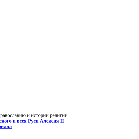
Православию и истории религии
кого и всея Руси Алексия II
рилла