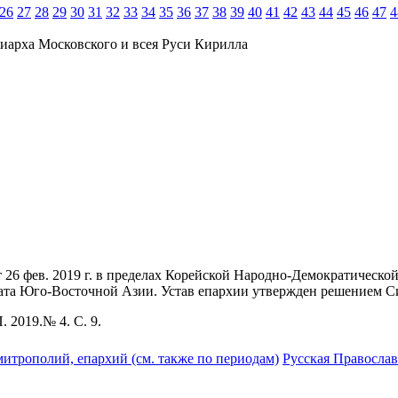
26
27
28
29
30
31
32
33
34
35
36
37
38
39
40
41
42
43
44
45
46
47
4
иарха Московского и всея Руси Кирилла
26 фев. 2019 г. в пределах Корейской Народно-Демократической
ата Юго-Восточной Азии. Устав епархии утвержден решением Син
 2019.№ 4. С. 9.
митрополий, епархий (см. также по периодам)
Русская Православ