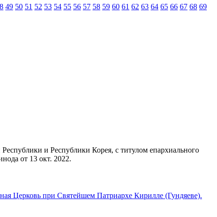
8
49
50
51
52
53
54
55
56
57
58
59
60
61
62
63
64
65
66
67
68
69
 Республики и Республики Корея, с титулом епархиального
ода от 13 окт. 2022.
ная Церковь при Святейшем Патриархе Кирилле (Гундяеве).