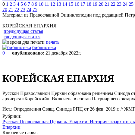
0
1
2
3
4
5
6
7
8
9
10
11
12
13
14
15
16
17
18
19
20
21
22
23
24
25
70
71
72
73
74
75
Материал из Православной Энциклопедии под редакцией Патр
КОРЕЙСКАЯ ЕПАРХИЯ
предыдущая статья
следующая статья
печать
библиотека
0
опубликовано:
21 декабря 2022г.
КОРЕЙСКАЯ ЕПАРХИЯ
Русской Православной Церкви образована решением Синода от 
архиерея «Корейский». Включена в состав Патриаршего экзарх
Ист.: Определения Свящ. Синода РПЦ от 26 фев. 2019 г. // ЖМП.
Рубрики:
Русская Православная Церковь. Епархии. История экзархатов, 
Епархии
Ключевые слова: