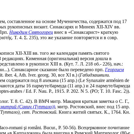
 нем, составленное на основе Мученичества, содержатся под 17
нек-рых рукописных визант. Синаксарях и Минеях XII-XIV вв.
 Прп.
Никодим Святогорец
внес в «Синаксарист» краткую
ιστής. Τ. 4. Σ. 235), это же указание повторяется и в совр.
укописи XII-XIII вв. того же календаря память святого
в 3 редакциях. Кименная (оригинальная) версия дошла в
ставлено в рукописи XIII в. (Кут. 7. Л. 218 об.- 226), нач.:
.). Синаксарное сказание было переведено прп.
Георгием
er. 4, Ath. Iver. georg. 30, все XI в.) (
Габидзашвили.
м содержатся под 8 ахекана (15 апр.) (Le Synaxaire arménien de
стречаются даты 16 пармуте/бармуда (11 апр.) и 24 пармуте/бармуда
ptes-arabes / Ed. F. Nau. P., 1915. P. 202. N 5. (PO; T. 10. Fasc. 2)).
ог. Т. 8. С. 42). В ВМЧ митр. Макария краткая заметка о С. Г.,
митрий (Савич (Туптало))
, митр. Ростовский, внес под 15 апр.
Туптало), свт. Ростовский.
Книга житий святых. К., 1764. Кн.
 daco-romani şi români. Bucur., P. 50-56). Всецерковное почитание
нием «в Каппадокии» была внесена в Римский Мартиролог (80-е