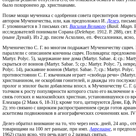
было похоронено др. христианами.
Позже мощи мученика с одобрения совета пресвитеров переве
автором Мученичества, или, как предположил И.
Делеэ
, письм
Г. упоминается в 3 письмах свт.
Василия Великого
(
Basil. Magn.
E
исследователей понимали Сорана (
Delehaye.
1912. P. 288), свт
(ныне Дунай). Из 2 др. писем Асхолию, еп. Фессалоники, ясно
Мученичество С. Г. во многом подражает Мученичеству сщмч. 
параллели с описанием кончины сщмч. Поликарпа: предложение язы
Martyr. Polyc. 5), задержание вне дома (Martyr. Sabae. 4; ср.: Mar
скрыться от воинов (Martyr. Sabae. 5; ср.: Martyr. Polyc. 7), невр
Polyc. 14), раскаяние воинов (Martyr. Sabae. 7; ср.: Martyr. Polyc.
противостоянии С. Г. язычникам играет «свобода речи» (Martyr. 
христианином, не оскорбляя гонителей, и дважды это послужил
пролог и эпилог были добавлены впосл. к Мученичеству С. Г. (
толчком к росту популярности которого стало его включение 
связь готских и малоазийских христиан, установившуюся со време
Елеазара (2 Макк 6, 18-31); кроме того, цитируются Деян, Еф, 
2); это связано с широким распространением среди готов арианс
аскетизма подвижников в агиографических сочинениях кон. IV 
Делеэ обратил внимание на то, что через неск. дней, 24 апр., о
товарищами на 100 лет раньше, при имп.
Аврелиане
, и предполо
1962) стало ясно, что речь идет о 2 разных святых.