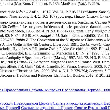
ролога (MartRom. Comment. P. 135; MartRom. (Vat.). P. 219).
race et de Mésie // AnBoll. 1912. Vol. 31. P. 216-221 (=Martyr. Sabae
ιμων.
Νέος Συναξ. Τ. 4. Σ. 165-167 (рус. пер.:
Макар. Симон.
Синакс
ачало христианства у готов и деятельность еп. Ульфилы;
Сергий (
 5-30;
Zeiller J.
Les origines chrétiennes dans les provinces danubiennes
ichte. Wiesbaden, 1955. Bd. 4. N 2/3. P. 331-338;
idem.
Early Visigothic
ol. 80. N 3/4. P. 249-307;
Sauget J.-M.
Saba il Goto // BiblSS. Vol. 11
. 229-250;
Rubin Z.
The Conversion of the Visigoths to Christianity //
s J.
The Goths in the 4th Century. Liverpool, 1991;
Zuckerman C.
Capp
luded Hypotheses // Historia: Zschr. f. Alte Geschichte. 1992. Bd. 41
H. C. Brennecke, E. L. Grasmück, C. Markschies. B.; N. Y., 1993. S. 3
Late Antiquity // Speculum. Camb. (Mass.), 1997. Vol. 72. N 3. P. 664
Пб., 2003;
Halsall G.
Barbarian Migrations and the Roman West. Cam
nges offerts à B. Gain / Ed. A. Canellis, M. Furno. Grenoble, 2008. P. 
 Classica et Christiana. Iasi, 2009. Vol. 4. N 1. P. 279-294;
Leemans J.
T
iscourse, Tradition and Religious Identity. B.; Boston, 2012. P. 201-2
я Православная Церковь, Кипрская Православная Церковь, Элла
Русской Православной Церкви
Святые Римско-католической Це
ных Церквей
Святые неразделенной Церкви
Святые Румынской 