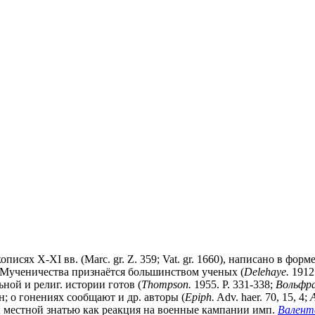
описях X-XI вв. (Marc. gr. Z. 359; Vat. gr. 1660), написано в ф
 Мученичества признаётся большинством ученых (
Delehaye.
1912.
ной и религ. истории готов (
Thompson.
1955. P. 331-338;
Вольфр
; о гонениях сообщают и др. авторы (
Epiph.
Adv. haer. 70, 15, 4;
A
ны местной знатью как реакция на военные кампании имп.
Валент