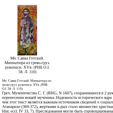
Мч. Савва Готский.
Миниатюра из греко-груз.
рукописи. XVв. (РНБ О.I.
58. Л. 110)
Мч. Савва Готский. Миниатюра из
греко-груз. рукописи. XVв. (РНБ
О.I. 58. Л. 110)
Греч. Мученичество С. Г. (BHG, N 1607), сохранившееся в 2 рук
перенесения мощей мученика. Надежность исторического ядра
чем этот текст является важным источником сведений о социаль
Атанарихе (369-372), жертвами к-рых стало множество христиан
Hist. eccl. IV 33, 7). Преследования могли быть спровоцирова