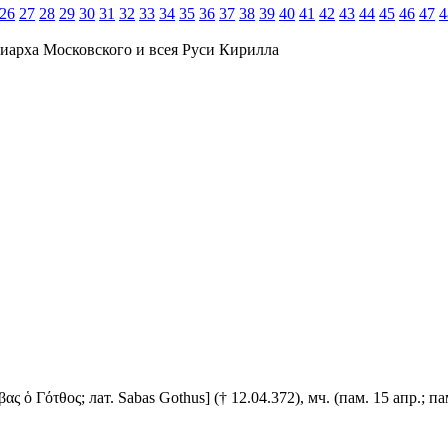
26
27
28
29
30
31
32
33
34
35
36
37
38
39
40
41
42
43
44
45
46
47
4
иарха Московского и всея Руси Кирилла
 Γότθος; лат. Sabas Gothus] († 12.04.372), мч. (пам. 15 апр.; пам.