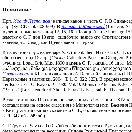
Почитание
Прп.
Иосиф Песнописец
написал канон в честь С. Г. В Синаксар
апр. (SynCP. Col. 608-609). В
Василия II Минологий
(1-я четв. XI
мученик поминается под 12, 15, 16 и 18 апр. (напр.: Paris. gr. 1575
заметку о С. Г. под 18 апр., ошибочно назвав его Стратилатом 
календарях Элладской Православной Церкви.
В палестино-груз. календаре X в. (Sinait. iber. 34) память С. Г
обозначена под 16 апр. (
Garitte.
Calendrier Palestino-Géorgien. 
рукописи Lond. Brit. Mus. 1890 (память С. Г. указана 16 апр.). М
კაპპადუკიას შინა და ყოველთა წმიდათა და კათოლიკეთა ეკლეს
Святогорцем
в XI в. и включено в сб. Великий Синаксарь (НЦРГ. А. 
Переводные памятники. 2004. Т. 1. С. 322-323). В средневековом
Ter Israël / Éd. G. Bayen. P., 1930. Vol. 9: Moins de Ahékan. P. 
(19 апр.) (Le Calendrier d'Abou'l- Barakât / Éd., trad. E. Tisserant. P
В слав. стишных Прологах, переведенных в Болгарии в XIV в., п
составленная на основе сказания из Минология имп. Василия II,
в Книгу житий святых сказание о С. Г., составленное на основе 
3. Л. 347 об.- 249 об.).
С. Г. (румын. Sava de la Buzău) особо почитается в Румынии, гд
было установлено на заседании Синода Румынской Православно