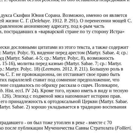
 дукса Скифии Юния Сорана. Возможно, именно он является
й жизни С. Г. (
Delehaye.
1912. P. 291). О перенесении мощей С.
направленном анонимному адресату, под к-рым часть
в, пострадавших в «варварской стране по ту сторону Истра»
ески дословными цитатами из этого текста, а также содержит
tyr. Polyc. 9), видение перед арестом (Martyr. Sabae. 4; ср.:
д (Martyr. Sabae. 4-5; ср.: Martyr. Polyc, 8), возможность
 15-16), молитва перед казнью (Martyr. Sabae. 7; ср.: Martyr.
: Martyr. Polyc. 18) (
Leemans.
2012. P. 211). Большую роль в
ечь С. Г. не провокационна, он отстаивает свое право быть
этих параллелей ставит под сомнение предположение, что
дение создавалось по образцу рассказа о сщмч. Поликарпе,
b.
Hist. eccl. IV 24). Кроме того, нужно иметь в виду и тесную
. 126). Эпизод с подменой мяса напоминает историю прав.
я его принадлежность к ортодоксальной Церкви (Martyr. Sabae.
artyr. Sabae. 2) хорошо укладывается в традицию воспевания
страдавшего - он был тоже утоплен в реке - вместе с 70
ко после публикации Мученичества Саввы Стратилата (
Follieri.