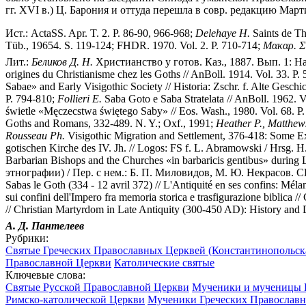
гг. XVI в.) Ц. Барония и оттуда перешла в совр. редакцию Марти
Ист.: ActaSS. Apr. T. 2. P. 86-90, 966-968;
Delehaye H.
Saints de Th
Tüb., 19654. S. 119-124; FHDR. 1970. Vol. 2. P. 710-714;
Μακαρ. Σ
Лит.:
Беликов Д. Н.
Христианство у готов. Каз., 1887. Вып. 1: Н
origines du Christianisme chez les Goths // AnBoll. 1914. Vol. 33. P.
Sabae» and Early Visigothic Society // Historia: Zschr. f. Alte Gesch
P. 794-810;
Follieri E.
Saba Goto e Saba Stratelata // AnBoll. 1962. V
świetle «Męczeсstwa świętego Saby» // Eos. Wash., 1980. Vol. 68. P
Goths and Romans, 332-489. N. Y.; Oxf., 1991;
Heather P., Matthew
Rousseau Ph.
Visigothic Migration and Settlement, 376-418: Some Exc
gotischen Kirche des IV. Jh. // Logos: FS f. L. Abramowski / Hrsg. 
Barbarian Bishops and the Churches «in barbaricis gentibus» during 
этнографии) / Пер. с нем.: Б. П. Миловидов, М. Ю. Некрасов. С
Sabas le Goth (334 - 12 avril 372) // L'Antiquité en ses confins: Méla
sui confini dell'Impero fra memoria storica e trasfigurazione biblica //
// Christian Martyrdom in Late Antiquity (300-450 AD): History and D
А. Д. Пантелеев
Рубрики:
Святые Греческих Православных Церквей (Константинопольска
Православной Церкви
Католические святые
Ключевые слова:
Святые Русской Православной Церкви
Мученики и мученицы 
Римско-католической Церкви
Мученики Греческих Православ