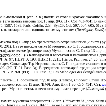
е К-польской ц. (сер. X в.) память святого и краткое сказание о
 в.) его память внесена под 15 апр. (PG. 117. Col. 403-404). В 
, 1587, 1589; Paris. Coislin. 223 - SynCP. Col. 597, 604, 605, 612).
и т. о. отождествив с одноименным мучеником (
Νικόδημος.
Συναξαρ
. отмечена под 15 апр.; во фрагментарно сохранившейся (2 листа) р
P. 60, 201). На грузинском языке Мученичество С. Г. сохранилось 
етафрастическое (расширенное) Мученичество С. Г. под 13 апр. пред
იათა... (В Каппадокии и всесвятой и кафолической Церкви..
97, НЦРГ. А 193, НЦРГ. Н 2211, Hieros. Patr. iver. 24-25, Sinait. ib
 арм. Синаксаре Тер-Исраэля память С. Г. и краткое сказание о не
301-303. (PO; T. 21. Fasc. 3)). В средневек. копто-араб. традиции в
., 1915. P. 268. (PO; T. 10. Fasc. 3); Les Ménologes des évangéliaires co
амять С. Г. обозначена под 18 апр. (
Петков, Спасова.
Стиш. Прол
 содержится под 15 апр. (ВМЧ. Апр. Дни 1-30. Стб. 454). Свт.
Ди
греч. Мученичества, известного ему в лат. переводе (
Димитрий (
е память мученика совершается 12 апр. (
P
ă
curariu M., preot.
Sfinţi
й Церкви 20-21 июня 1992 г. Также 12 апр. его память с указа