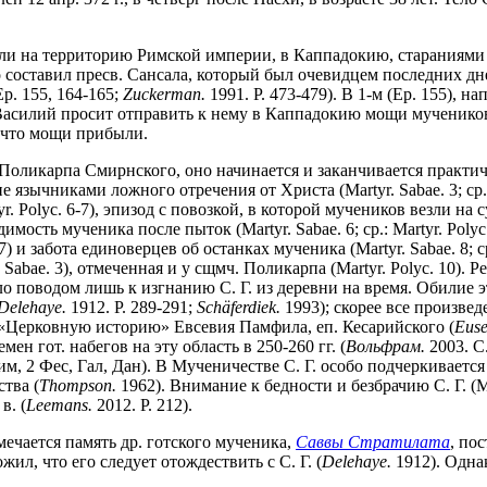
зли на территорию Римской империи, в Каппадокию, стараниями
о составил пресв. Сансала, который был очевидцем последних дне
p. 155, 164-165;
Zuckerman.
1991. P. 473-479). В 1-м (Ep. 155), 
. Василий просит отправить к нему в Каппадокию мощи мученико
, что мощи прибыли.
Поликарпа Смирнского, оно начинается и заканчивается практич
чниками ложного отречения от Христа (Martyr. Sabae. 3; ср.: Mar
tyr. Polyc. 6-7), эпизод с повозкой, в которой мучеников везли на су
едимость мученика после пыток (Martyr. Sabae. 6; ср.: Martyr. Polyc.
 7) и забота единоверцев об останках мученика (Martyr. Sabae. 8; ср.
Sabae. 3), отмеченная и у сщмч. Поликарпа (Martyr. Polyc. 10). Р
о поводом лишь к изгнанию С. Г. из деревни на время. Обилие 
Delehaye.
1912. P. 289-291;
Sch
ä
ferdiek.
1993); скорее все произве
в «Церковную историю» Евсевия Памфила, еп. Кесарийского (
Euse
н гот. набегов на эту область в 250-260 гг. (
Вольфрам.
2003. С
Рим, 2 Фес, Гал, Дан). В Мученичестве С. Г. особо подчеркиваетс
тва (
Thompson.
1962). Внимание к бедности и безбрачию С. Г. (M
в. (
Leemans.
2012. P. 212).
тмечается память др. готского мученика,
Саввы Стратилата
, по
жил, что его следует отождествить с С. Г. (
Delehaye.
1912). Одна