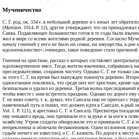
Мученичество
С. Г. род. ок. 334 г. в небольшой деревне и с юных лет обрат
(
Mansion.
1914. P. 12), другие утверждают, что он принадлежал 
Савва. Подавляющее большинство готов в те годы были язычни
жил в мире со всеми жителями родной деревни. Согласно Мучен
началу гонений у него не было ни семьи, ни имущества, к-рое м
идолопоклонство»; очевидно, такое поведение стало причиной 
Гонения на христиан, рассказ о которых составляет центральную
идоложертвенное мясо. Тогда жители-язычники, собравшись на
преследователями, сохранив чистоту. Однако С. Г. не только са
за этого С. Г. на время был вынужден покинуть деревню. Второе
односельчане поклялись, что среди них нет христиан, кроме одн
безопасным и удалил из деревни. Третья волна преследований в
чтобы вместе с ним встретить праздник. Однако по дороге ему 
Г. не внял совету, т. к. думал, что Сансала еще не приехал с т
намеченный путь и понял, что должен идти к Сансале, к-рый ок
Vol. 1. P. 121), и арестовал С. Г. и Сансалу. Пресвитера посад
ему никакого вреда, они привязали его за руки и за ноги к ос
хозяйству. Утром солдаты обнаружили это и привязали С. Г. к
непреклонны и обличали беззаконников. Один из воинов пронзил
судьбе ничего не известно), а С. Г. казнить. По дороге к месту 
солдаты решили отпустить его, он отказался бежать и был утопле