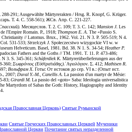
), 288-291; Ausgewählte Märtyrerakten / Hrsg. R. Knopf, G. Krüger.
арь. Т. 4. С. 558-561); ЖСв. Апр. С. 221-227.
Спасский).
Месяцеслов. Т. 2. С. 109; Т. 3. С. 142;
Mansion J.
Les
 de l'Empire Romain. P., 1918;
Thompson E. A.
The «Passio S.
 Christianity // Latomus. Brux., 1962. Vol. 21. N 3. P. 505-519; N 4.
. Col. 531-533;
Strzelczyk J.
Społeczeсstwo wizygockie VI w. w
 Museum Helveticum. Basel, 1981. Bd. 38. N 1. S. 34-54;
Heather P.
adocian Fathers and the Goths // TM. 1991. T. 11. P. 473-486;
. N 3. S. 345-361;
Sch
ä
ferdiek K.
Märtyrerüberlieferungen aus der
28-360;
Σωφρόνιος (Εὐστρατιάδης).
῾Αγιολόγιον. Σ. 412;
Mathisen R.
-697;
Вольфрам X.
Готы: От истоков до сер. VI в.: (Опыт ист.
b., 2007;
Duval Y.-M., Canellis A.
La passion d'un martyr de Mésie:
75-83;
Girardi M.
La passio del «goto» Saba: Ideologia universalistica
he Martyrdom of Sabas the Goth: History, Hagiography and Identity
24.
дская Православная Церковь)
Святые Румынской
ркви
Святые Греческих Православных Церквей
Мученики
Православной Церкви
Почитание святых неразделенной