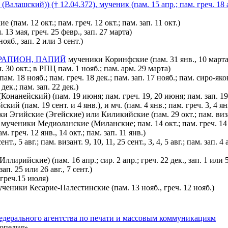
лашский)) († 12.04.372), мученик (пам. 15 апр.; пам. греч. 18 ап
 (пам. 12 окт.; пам. греч. 12 окт.; пам. зап. 11 окт.)
 13 мая, греч. 25 февр., зап. 27 марта)
яб., зап. 2 или 3 сент.)
ЕРАПИОН, ПАПИЙ
мученики Коринфские (пам. 31 янв., 10 марта, п
ч. 30 окт.; в РПЦ пам. 1 нояб.; пам. арм. 29 марта)
. 18 нояб.; пам. греч. 18 дек.; пам. зап. 17 нояб.; пам. сиро-яко
ек.; пам. зап. 22 дек.)
(Конанейский) (пам. 19 июня; пам. греч. 19, 20 июня; пам. зап. 1
ий (пам. 19 сент. и 4 янв.), и мч. (пам. 4 янв.; пам. греч. 3, 4 янв.
и Эгийские (Эгейские) или Киликийские (пам. 29 окт.; пам. визант. 
), мученики Медиоланские (Миланские; пам. 14 окт.; пам. греч. 14 
. греч. 12 янв., 14 окт.; пам. зап. 11 янв.)
., 5 авг.; пам. визант. 9, 10, 11, 25 сент., 3, 4, 5 авг.; пам. зап. 4 а
ирийские) (пам. 16 апр.; сир. 2 апр.; греч. 22 дек., зап. 1 или 5 
ап. 25 или 26 авг., 7 сент.)
 греч.15 июля)
ученики Кесарие-Палестинские (пам. 13 нояб., греч. 12 нояб.)
едерального агентства по печати и массовым коммуникациям
опедия».