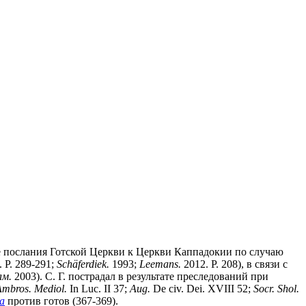
орме послания Готской Церкви к Церкви Каппадокии по случаю
 P. 289-291;
Sch
ä
ferdiek.
1993;
Leemans.
2012. P. 208), в связи с
ам.
2003). С. Г. пострадал в результате преследований при
mbros. Mediol.
In Luc. II 37;
Aug.
De civ. Dei. XVIII 52;
Socr. Shol.
а
против готов (367-369).