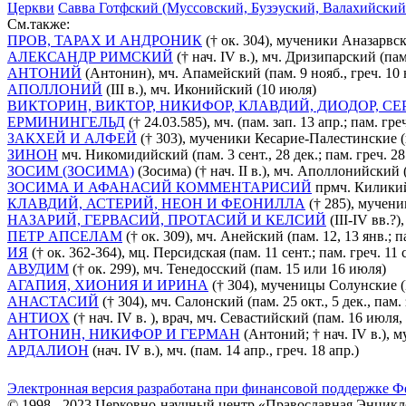
Церкви
Савва Готфский (Муссовский, Бузэуский, Валахийский (Ва
См.также:
ПРОВ, ТАРАХ И АНДРОНИК
(† ок. 304), мученики Аназарвские
АЛЕКСАНДР РИМСКИЙ
(† нач. IV в.), мч. Дризипарский (пам.
АНТОНИЙ
(Антонин), мч. Апамейский (пам. 9 нояб., греч. 10 но
АПОЛЛОНИЙ
(III в.), мч. Иконийский (10 июля)
ВИКТОРИН, ВИКТОР, НИКИФОР, КЛАВДИЙ, ДИОДОР, С
ЕРМИНИНГЕЛЬД
(† 24.03.585), мч. (пам. зап. 13 апр.; пам. гре
ЗАКХЕЙ И АЛФЕЙ
(† 303), мученики Кесарие-Палестинские (пам
ЗИНОН
мч. Никомидийский (пам. 3 сент., 28 дек.; пам. греч. 28 д
ЗОСИМ (ЗОСИМА)
(Зосима) († нач. II в.), мч. Аполлонийский 
ЗОСИМА И АФАНАСИЙ КОММЕНТАРИСИЙ
прмч. Киликийск
КЛАВДИЙ, АСТЕРИЙ, НЕОН И ФЕОНИЛЛА
(† 285), мученик
НАЗАРИЙ, ГЕРВАСИЙ, ПРОТАСИЙ И КЕЛСИЙ
(III-IV вв.?
ПЕТР АПСЕЛАМ
(† ок. 309), мч. Анейский (пам. 12, 13 янв.; пам
ИЯ
(† ок. 362-364), мц. Персидская (пам. 11 сент.; пам. греч. 11 сент
АВУДИМ
(† ок. 299), мч. Тенедосский (пам. 15 или 16 июля)
АГАПИЯ, ХИОНИЯ И ИРИНА
(† 304), мученицы Солунские (Илл
АНАСТАСИЙ
(† 304), мч. Салонский (пам. 25 окт., 5 дек., пам. з
АНТИОХ
(† нач. IV в. ), врач, мч. Севастийский (пам. 16 июля,
АНТОНИН, НИКИФОР И ГЕРМАН
(Антоний; † нач. IV в.), м
АРДАЛИОН
(нач. IV в.), мч. (пам. 14 апр., греч. 18 апр.)
Электронная версия разработана при финансовой поддержке Ф
© 1998 - 2023 Церковно-научный центр «Православная Энцикл