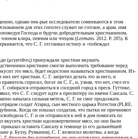
ождению, однако нек-рые исследователи сомневаются в этом
 Основанием для этих гипотез служит не готское, а арам. имя
проповедуя Господа и будучи добродетельным христианином,
 членом клира, певчим или чтецом (
Leemans.
2012. P. 205). К
еркивается, что С. Г. отстаивал истину и «побеждал
ожди (μεγιστᾶνες) принуждали христиан вкушать
одственники-христиане смогли выполнить требование перед
 вкусит это мясо, будет недостоин называться христианином. Из-
их нет христиан. С. Г. запретил делать это за него, и
витель спросил, богат ли С. Г., и, узнав, что нет, счел его
. собирался отправиться в соседний город к пресв. Гуттике,
ил, что С. Г. следует идти к пресвитеру по имени Сансала. С.
запно началась сильная метель, С. Г. не смог продолжать
с отрядом солдат Атарид, сын местного царька Ротестия (PLRE.
 и дубинок. Когда он показал солдатам, что пытки не причиняют
свободила С. Г. и он отправился к ней в дом помогать по
лял вкусить христиан идоложертвенное мясо, но они были
д приказал оставить Сансалу в темнице (о его дальнейшей
ныне р. Бузэу, Румыния), С. Г. возносил молитвы, а когда
о С. Г. бросили без погребения, но оно оставалось невредимым и