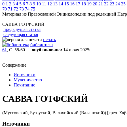
0
1
2
3
4
5
6
7
8
9
10
11
12
13
14
15
16
17
18
19
20
21
22
23
24
25
70
71
72
73
74
75
Материал из Православной Энциклопедии под редакцией Патр
САВВА ГОТФСКИЙ
предыдущая статья
следующая статья
печать
библиотека
61
, С. 58-60
опубликовано:
14 июля 2025г.
Содержание
Источники
Мученичество
Почитание
САВВА ГОТФСКИЙ
(Муссовский, Бузэуский, Валахийский (Валашский)) [греч. Σάββας ὁ
Источники