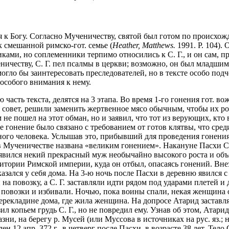
ился к Богу. Согласно Мученичеству, святой был готом по происх
к смешанной римско-гот. семье (
Heather, Matthews.
1991. P. 104).
ками, но соплеменники терпимо относились к С. Г., и он сам, 
ичеству, С. Г. пел псалмы в церкви; возможно, он был младшим
огло бы заинтересовать преследователей, но в тексте особо подч
особого внимания к нему.
 часть текста, делятся на 3 этапа. Во время 1-го гонения гот. в
 совет, решили заменить жертвенное мясо обычным, чтобы их р
м не пошел на этот обман, но и заявил, что тот из верующих, кто
 гонение было связано с требованием от готов клятвы, что среди н
ого человека. Услышав это, прибывший для проведения гонения пра
 Мученичестве названа «великим гонением». Накануне Пасхи С. Г
явился некий прекрасный муж необычайно высокого роста и объяв
ерритории Римской империи, куда он отбыл, опасаясь гонений. Вне
азался у себя дома. На 3-ю ночь после Пасхи в деревню явился 
или на повозку, а С. Г. заставляли идти рядом под ударами плетей
ям повозки и избивали. Ночью, пока воины спали, некая женщина о
 перекладине дома, где жила женщина. На допросе Атарид застав
 копьем грудь С. Г., но не повредил ему. Узнав об этом, Атари
казни, на берегу р. Мусей (или Муссова в источниках на рус. яз.; 
н 12 апр. 372 г., в четверг после Пасхи, в возрасте 38 лет. Тел