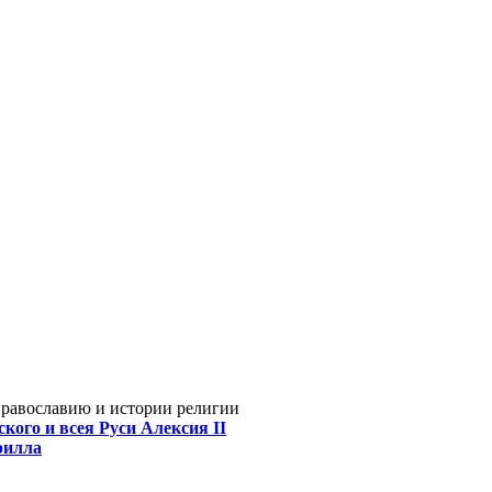
Православию и истории религии
кого и всея Руси Алексия II
рилла