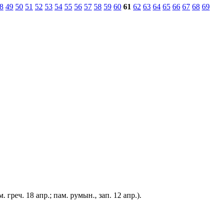
8
49
50
51
52
53
54
55
56
57
58
59
60
61
62
63
64
65
66
67
68
69
 греч. 18 апр.; пам. румын., зап. 12 апр.).