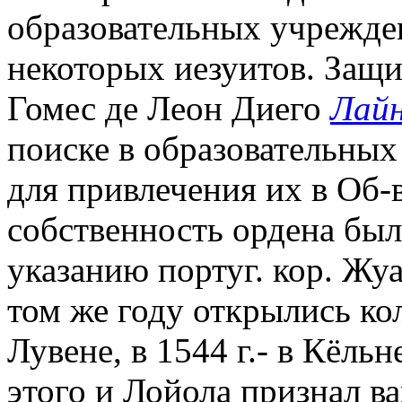
образовательных учрежде
некоторых иезуитов. Защ
Гомес де Леон Диего
Лайн
поиске в образовательны
для привлечения их в Об-в
собственность ордена был
указанию португ. кор. Жуа
том же году открылись ко
Лувене, в 1544 г.- в Кёль
этого и Лойола признал в