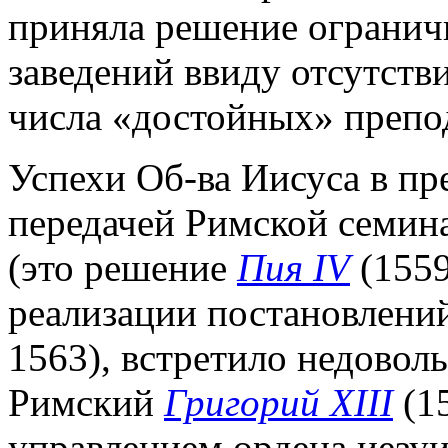
приняла решение огранич
заведений ввиду отсутств
числа «достойных» препод
Успехи Об-ва Иисуса в п
передачей Римской семин
(это решение
Пия IV
(1559
реализации постановлени
1563), встретило недоволь
Римский
Григорий XIII
(15
управлением ордена иезу