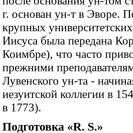
после основания ун-том ст
г. основан ун-т в Эворе. 
крупных университетских 
Иисуса была передана Кор
Коимбре), что часто прив
прежними преподавателями
Лувенского ун-та - начин
иезуитской коллегии в 154
в 1773).
Подготовка «R. S.»