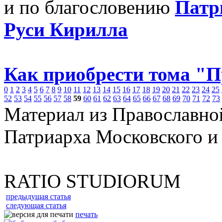
и по благословению
Патр
Руси Кирилла
Как приобрести тома "
0
1
2
3
4
5
6
7
8
9
10
11
12
13
14
15
16
17
18
19
20
21
22
23
24
25
52
53
54
55
56
57
58
59
60
61
62
63
64
65
66
67
68
69
70
71
72
73
Материал из Православно
Патриарха Московского и
RATIO STUDIORUM
предыдущая статья
следующая статья
печать