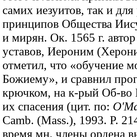
самих иезуитов, так и для
принципов Общества Иису
и мирян. Ок. 1565 г. авто
уставов, Иероним (Херони
отметил, что «обучение м
Божиему», и сравнил прог
крючком, на к-рый Об-во
их спасения (цит. по:
O'Ma
Camb. (Mass.), 1993. P. 21
время мн. члены ордена в