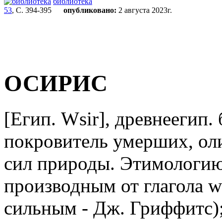
библиотека
53
, С. 394-395
опубликовано:
2 августа 2023г.
ОСИРИС
[Егип. Wsir], древнеегип.
покровитель умерших, ол
сил природы. Этимологию
производным от глагола w
сильным - Дж. Гриффитс); п