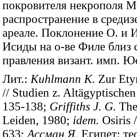
покровителя некрополя М
распространение в среди
ареале. Поклонение О. и 
Исиды на о-ве Филе близ 
правления визант. имп. Юс
Лит.:
Kuhlmann K.
Zur Ety
// Studien z. Altägyptischen
135-138;
Griffiths J. G.
The 
Leiden, 1980;
idem.
Osiris 
633;
Ассман Я.
Египет: те