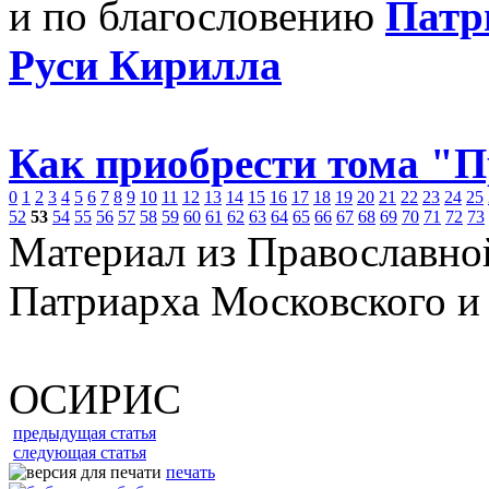
и по благословению
Патр
Руси Кирилла
Как приобрести тома "
0
1
2
3
4
5
6
7
8
9
10
11
12
13
14
15
16
17
18
19
20
21
22
23
24
25
52
53
54
55
56
57
58
59
60
61
62
63
64
65
66
67
68
69
70
71
72
73
Материал из Православно
Патриарха Московского и
ОСИРИС
предыдущая статья
следующая статья
печать