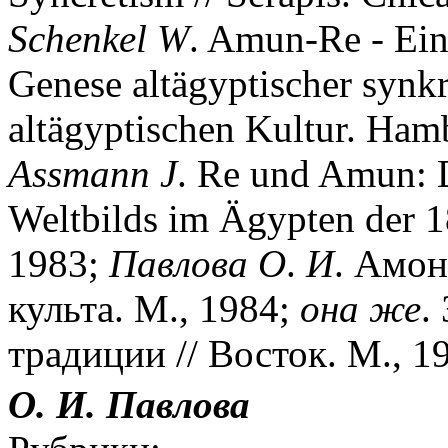
Schenkel
W
. Amun-Re - Ein
Genese altägyptischer synkre
altägyptischen Kultur. Ham
Assmann
J
. Re und Amun: D
Weltbilds im Ägypten der 18
1983;
Павлова
О
.
И
. Амон
культа. М., 1984;
она
же
.
традиции // Восток. М., 19
О. И. Павлова