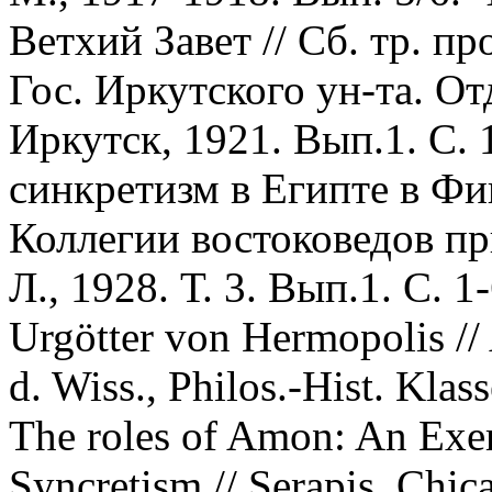
Ветхий Завет // Сб. тр. п
Гос. Иркутского ун-та. От
Иркутск, 1921. Вып.1. С.
синкретизм в Египте в Фив
Коллегии востоковедов п
Л., 1928. Т. 3. Вып.1. С. 1
Urgötter von Hermopolis //
d. Wiss., Philos.-Hist. Klas
The roles of Amon: An Exer
Syncretism // Serapis. Chica