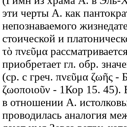
(Гимн из храма А. в Эль-Х
эти черты А. как пантокра
непознаваемого жизнедате
стоической и платоническ
τὸ πνεῦμα рассматриваетс
приобретает гл. обр. зна
(ср. с греч. πνεῦμα ζωῆς - 
ζωοποιοῦν - 1Кор 15. 45).
в отношении А. истолковы
проводилась аналогия м