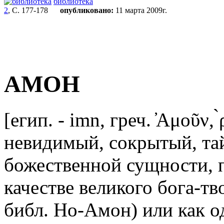
библиотека
2
, С. 177-178
опубликовано:
11 марта 2009г.
АМОН
[егип. - imn, греч. ̓Αμοῦν,
невидимый, сокрытый, та
божественной сущности, п
качестве великого бога-тв
библ. Но-Амон) или как 