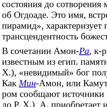
состояния до сотворения 
об Огдоаде. Это имя, вст
пирамид», характеризует 
трансцендентность божест
В сочетании Амон-
Ра
, к-
известным из егип. памятн
Х.), «невидимый» бог пол
Как
Мин
-Амон, или Камуте
ром сообщают источники н
до Р. Х.), А. приобретает