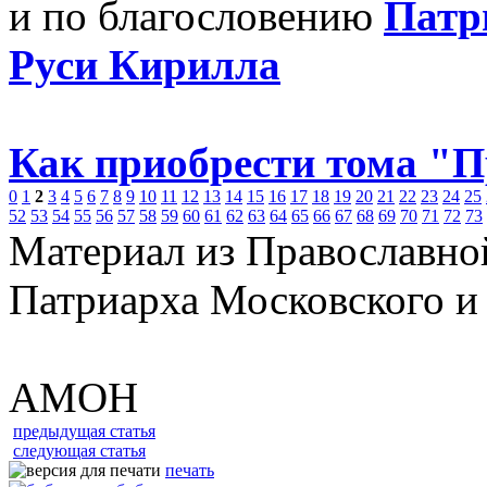
и по благословению
Патр
Руси Кирилла
Как приобрести тома "
0
1
2
3
4
5
6
7
8
9
10
11
12
13
14
15
16
17
18
19
20
21
22
23
24
25
52
53
54
55
56
57
58
59
60
61
62
63
64
65
66
67
68
69
70
71
72
73
Материал из Православно
Патриарха Московского и
АМОН
предыдущая статья
следующая статья
печать