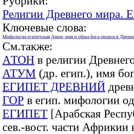
Рубрики:
Религии Древнего мира. 
Ключевые слова:
Мифология египетская
Амон, имя и образ бога-творца в Древн
См.также:
AТОН
в религии Древнего
АТУМ
(др. егип.), имя бо
ЕГИПЕТ ДРЕВНИЙ
древн
ГОР
в егип. мифологии о
ЕГИПЕТ
[Арабская Респуб
сев.-вост. части Африкии