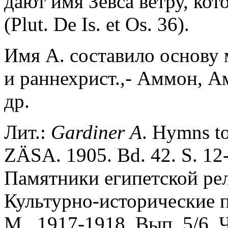
дают имя Зевса ветру, ко
(Plut. De Is. et Os. 36).
Имя А. составило основу 
и раннехрист.,- Аммон, 
др.
Лит.:
Gardiner
A
. Hymns t
ZÄSA. 1905. Bd. 42. S. 12
Памятники египетской рел
Культурно-исторические 
М., 1917-1918. Вып. 5/6. Ч