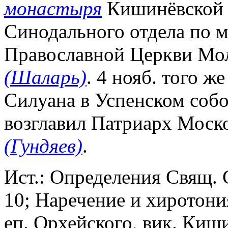
монастыря
Кишинёвской е
Синодального отдела по 
Православной Церкви Мо
(Шаларь)
. 4 нояб. того ж
Силуана в Успенском соб
возглавил Патриарх Моск
(Гундяев)
.
Ист.: Определения Свящ. 
10; Наречение и хиротони
еп. Орхейского, вик. Киши