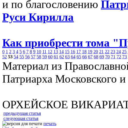
и по благословению
Патр
Руси Кирилла
Как приобрести тома "
0
1
2
3
4
5
6
7
8
9
10
11
12
13
14
15
16
17
18
19
20
21
22
23
24
25
52
53
54
55
56
57
58
59
60
61
62
63
64
65
66
67
68
69
70
71
72
73
Материал из Православно
Патриарха Московского и
ОРХЕЙСКОЕ ВИКАРИА
предыдущая статья
следующая статья
печать