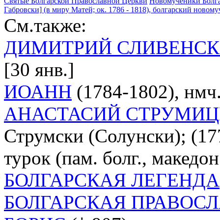
Святые Болгарской Православной Церкви
Новомученики Болг
Габровски] (в миру Матей; ок. 1786 - 1818), болгарский новомуч
См.также:
ДИМИТРИЙ СЛИВЕНС
[30 янв.]
ИОАНН
(1784-1802), нмч. 
АНАСТАСИЙ СТРУМИ
Струмски (Солунски); (177
турок (пам. болг., македон. 
БОЛГАРСКАЯ ЛЕГЕНДА
БОЛГАРСКАЯ ПРАВОС