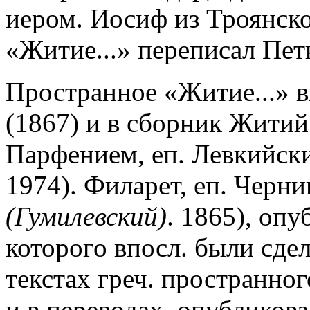
иером. Иосиф из Троянско
«Житие...» переписал Пет
Пространное «Житие...» 
(1867) и в сборник Житий
Парфением, еп. Левкийск
1974). Филарет, еп. Черни
(Гумилевский)
. 1865), опу
которого впосл. были сде
текстах греч. пространно
и в переводах, опубликов