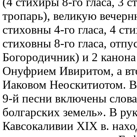
(4 стихиры 8-го гласа, 3 
тропарь), великую вечерню
стиховны 4-го гласа, 4 сти
стиховны 8-го гласа, отп
Богородичник) и 2 канона
Онуфрием Ивиритом, а вт
Иаковом Неоскитиотом. В 
9-й песни включены слова
болгарских земель». В ру
Кавсокаливии ХIХ в. нахо