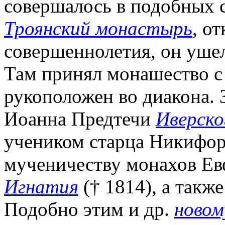
совершалось в подобных 
Троянский монастырь
, о
совершеннолетия, он уше
Там принял монашество с
рукоположен во диакона. З
Иоанна Предтечи
Иверско
учеником старца Никифора
мученичеству монахов Е
Игнатия
(† 1814), а такж
Подобно этим и др.
новом