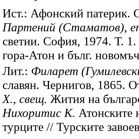
Ист.: Афонский патерик. С
Партений (Стаматов), еп
светии. София, 1974. Т. 1.
гора-Атон и бълг. новомъ
Лит.:
Филарет (Гумилевски
славян. Чернигов, 1865. От
Х., свещ.
Жития на българс
Нихоритис К.
Атонските н
турците // Турските завое