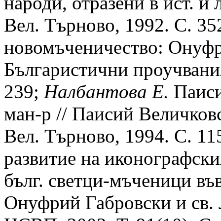
народи, отразени в ист. и
Вел. Търново, 1992. С. 35
новомъченичество: Онуфр
Българистични проучвания
239;
Налбантова Е.
Паиси
ман-р // Паисий Величков
Вел. Търново, 1994. С. 11
развитие на иконографски
бълг. светци-мъченици въ
Онуфрий Габровски и св. Л