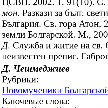
ЦСВП. 2002. Т. 91(10). С.
мон.
Разкази за бълг. свети
България. Св. гора Атон, 2
земли Болгарской. М., 2008
Д.
Служба и житие на св.
неизвестен препис. Габров
Д. Чешмеджиев
Рубрики:
Новомученики Болгарско
Ключевые слова: