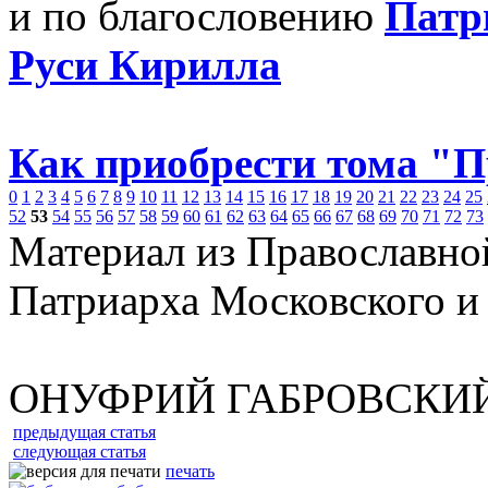
и по благословению
Патр
Руси Кирилла
Как приобрести тома "
0
1
2
3
4
5
6
7
8
9
10
11
12
13
14
15
16
17
18
19
20
21
22
23
24
25
52
53
54
55
56
57
58
59
60
61
62
63
64
65
66
67
68
69
70
71
72
73
Материал из Православно
Патриарха Московского и
ОНУФРИЙ ГАБРОВСКИ
предыдущая статья
следующая статья
печать