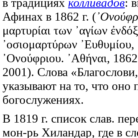
в традициях
колливадов
: 
Афинах в 1862 г. (
᾿Ονούφρι
μαρτυρίαι των ᾿αγίων ἐνδό
᾿οσιομαρτύρων ᾿Ευθυμίου, 
᾿Ονούφριου. ᾿Αθήναι, 1862
2001). Слова «Благослови,
указывают на то, что оно
богослужениях.
В 1819 г. список слав. пе
мон-рь Хиландар, где в с