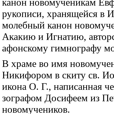
канон новомученикам Евф
рукописи, хранящейся в И
молебный канон новомуче
Акакию и Игнатию, авторс
афонскому гимнографу мо
В храме во имя новомуче
Никифором в скиту св. Ио
икона О. Г., написанная че
зографом Досифеем из Печ
новомучеников.