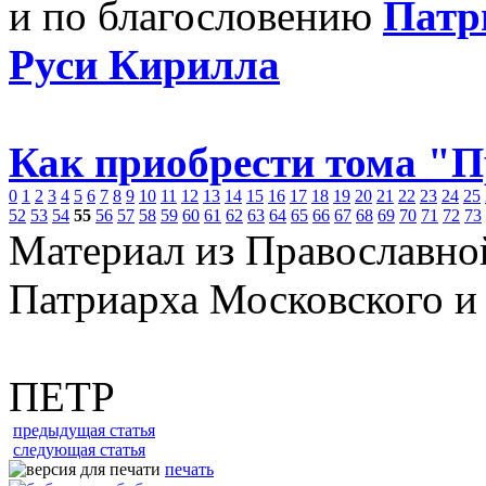
и по благословению
Патр
Руси Кирилла
Как приобрести тома "
0
1
2
3
4
5
6
7
8
9
10
11
12
13
14
15
16
17
18
19
20
21
22
23
24
25
52
53
54
55
56
57
58
59
60
61
62
63
64
65
66
67
68
69
70
71
72
73
Материал из Православно
Патриарха Московского и
ПЕТР
предыдущая статья
следующая статья
печать