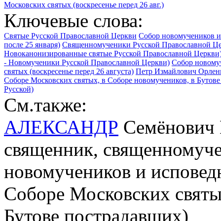
Московских святых (воскресенье перед 26 авг.)
Ключевые слова:
Святые Русской Православной Церкви
Собор новомучеников и
после 25 января)
Священномученики Русской Православной Ц
Новоканонизированные святые Русской Православной Церкви
- Новомученики Русской Православной Церкви)
Собор новомуч
святых (воскресенье перед 26 августа)
Петр Измайлович Орленко
Соборе Московских святых, в Соборе новомучеников, в Бутов
Русской)
См.также:
АЛЕКСАНДР
Семёнович П
священник, священномучен
новомучеников и исповедн
Соборе Московских святы
Бутове пострадавших)