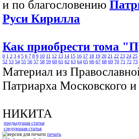
и по благословению
Патр
Руси Кирилла
Как приобрести тома "
0
1
2
3
4
5
6
7
8
9
10
11
12
13
14
15
16
17
18
19
20
21
22
23
24
25
52
53
54
55
56
57
58
59
60
61
62
63
64
65
66
67
68
69
70
71
72
73
Материал из Православно
Патриарха Московского и
НИКИТА
предыдущая статья
следующая статья
печать