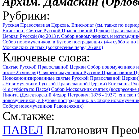
Архим. Дамаскин (Орлов
Рубрики:
Русская Православная Церковь. Епископат (см. также по перио
Епископат
Святые Русской Православной Церкви
Православны
Церкви Русской (до 2013 г. Собор новомучеников и исповедник
Собор новомучеников, в Бутове пострадавших (4-я суббота по 
Московских святых (воскресенье перед 26 авг.)
Ключевые слова:
Святые Русской Православной Церкви
Собор новомучеников и
после 25 января)
Священномученики Русской Православной Ц
Новоканонизированные святые Русской Православной Церкви
- Новомученики Русской Православной Церкви)
Епископы Рус
(4-я суббота по Пасхе)
Собор Московских святых (воскресенье п
Никита (Делекторский Федор Петрович; 1876 - 1937), епископ 
новомучеников, в Бутове пострадавших, в Соборе новомученик
Соборе новомучеников Радонежских)
См.также:
ПАВЕЛ
Платонович Преоб