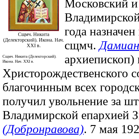
Московский и 
Владимирской
года назначен
Сщмч. Никита
(Делекторский). Икона. Нач.
сщмч.
Дамиан
XXI в.
архиепископ) 
Сщмч. Никита (Делекторский).
Икона. Нач. XXI в.
Христорождественского с
благочинным всех городски
получил увольнение за ш
Владимирской епархией З
(Добронравова)
. 7 мая 19