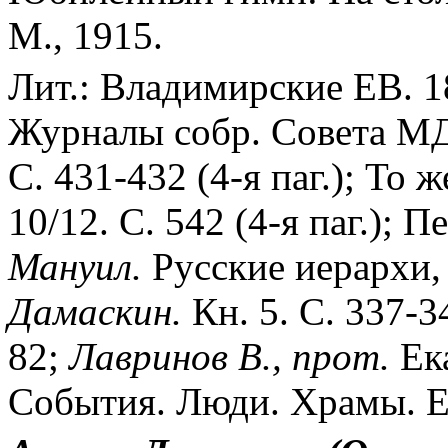
М., 1915.
Лит.: Владимирские ЕВ. 1
Журналы собр. Совета МДА 
С. 431-432 (4-я паг.); То ж
10/12. С. 542 (4-я паг.); 
Мануил.
Русские иерархи, 1
Дамаскин.
Кн. 5. С. 337-
82;
Лавринов В., прот.
Ека
События. Люди. Храмы. Ека