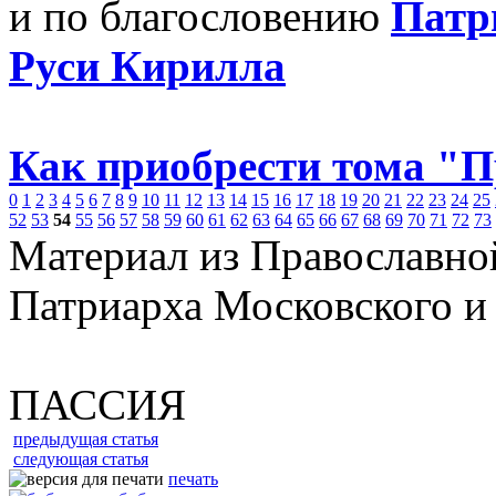
и по благословению
Патр
Руси Кирилла
Как приобрести тома "
0
1
2
3
4
5
6
7
8
9
10
11
12
13
14
15
16
17
18
19
20
21
22
23
24
25
52
53
54
55
56
57
58
59
60
61
62
63
64
65
66
67
68
69
70
71
72
73
Материал из Православно
Патриарха Московского и
ПАССИЯ
предыдущая статья
следующая статья
печать