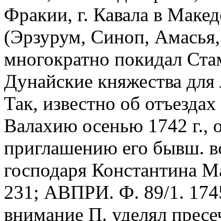
Фракии, г. Кавала в Макед
(Эрзурум, Синоп, Амасья, 
многократно покидал Стам
Дунайские княжества для 
Так, известно об отъезда
Валахию осенью 1742 г., о
приглашению его бывш. в
господаря Константина Мав
231; АВПРИ. Ф. 89/1. 1745
внимание П. уделял прес