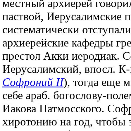
местный архиерей говорил
паствой, Иерусалимские п
систематически отступали
архиерейские кафедры грек
престол Акки иеродиак. 
Иерусалимский, впосл. К-
Софроний II
), тогда еще 
себе араб. богослову-пол
Иакова Патмосского. Соф
хиротонию на год, чтобы 