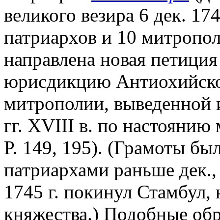
великого везира 6 дек. 17
патриархов и 10 митропо
направлена новая петиция
юрисдикцию Антиохийско
митрополии, выведенной и
гг. XVIII в. по настоянию
P. 149, 195). (Грамоты б
патриархами раньше дек., 
1745 г. покинул Стамбул,
княжества.) Подобные об