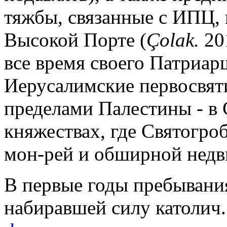
тяжбы, связанные с ИПЦ, 
Высокой Порте (
Ç
olak.
201
все время своего Патриарш
Иерусалимские первосвяти
пределами Палестины - в
княжествах, где Святогро
мон-рей и обширной нед
В первые годы пребывания
набиравшей силу католич