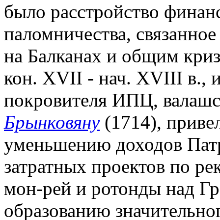
было расстройство фина
паломничества, связанно
на Балканах и общим кри
кон. XVII - нач. XVIII в.,
покровителя ИПЦ, валашс
Брынковяну
(1714), приве
уменьшению доходов Патр
затратных проектов по ре
мон-рей и ротонды над Г
образованию значительного