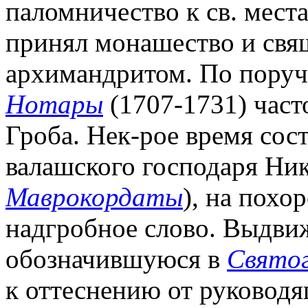
паломничество к св. места
принял монашество и свя
архимандритом. По пору
Нотары
(1707-1731) част
Гроба. Нек-рое время сос
валашского господаря Ник
Маврокордаты
), на похо
надгробное слово. Выдви
обозначившуюся в
Свято
к оттеснению от руковод