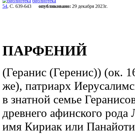
библиотека
54
, С. 639-643
опубликовано:
29 декабря 2023г.
ПАРФЕНИЙ
(Геранис (Геренис)) (ок. 
же), патриарх Иерусалимск
в знатной семье Геранисо
древнего афинского рода 
имя Кириак или Панайоти