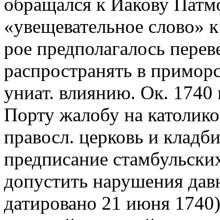
обращался к Иакову Патм
«увещевательное слово» к
рое предполагалось переве
распространять в примор
униат. влиянию. Ок. 1740
Порту жалобу на католико
правосл. церковь и кладб
предписание стамбульски
допустить нарушения давн
датировано 21 июня 1740)