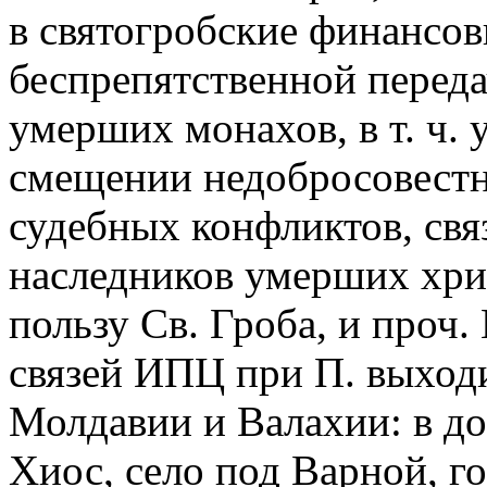
в святогробские финансо
беспрепятственной перед
умерших монахов, в т. ч.
смещении недобросовест
судебных конфликтов, св
наследников умерших хри
пользу Св. Гроба, и проч
связей ИПЦ при П. выходи
Молдавии и Валахии: в д
Хиос, село под Варной, г