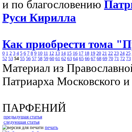
и по благословению
Патр
Руси Кирилла
Как приобрести тома "
0
1
2
3
4
5
6
7
8
9
10
11
12
13
14
15
16
17
18
19
20
21
22
23
24
25
52
53
54
55
56
57
58
59
60
61
62
63
64
65
66
67
68
69
70
71
72
73
Материал из Православно
Патриарха Московского и
ПАРФЕНИЙ
предыдущая статья
следующая статья
печать