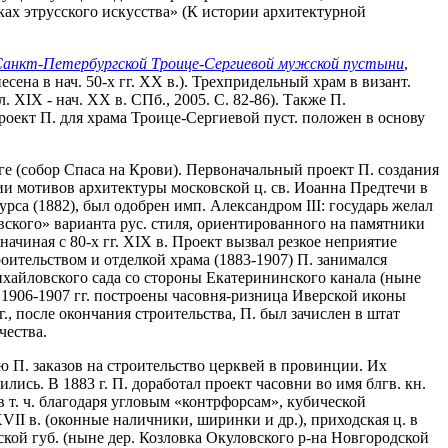
ах этрусского искусства» (К истории архитектурной
анкт-Петербургской Троице-Сергиевой мужской пустыни
,
сена в нач. 50-х гг. XX в.). Трехпридельный храм в визант.
. ХIХ - нач. ХХ в. СПб., 2005. С. 82-86). Также П.
роект П. для храма Троице-Сергиевой пуст. положен в основу
ге (собор Спаса на Крови). Первоначальный проект П. создания
ии мотивов архитектуры московской ц. св. Иоанна Предтечи в
рса (1882), был одобрен имп. Александром III: государь желал
вского» варианта рус. стиля, ориентированного на памятники
начиная с 80-х гг. XIX в. Проект вызвал резкое неприятие
ительством и отделкой храма (1883-1907) П. занимался
ихайловского сада со стороны Екатерининского канала (ныне
 1906-1907 гг. построены часовня-ризница Иверской иконы
 после окончания строительства, П. был зачислен в штат
чества.
ю П. заказов на строительство церквей в провинции. Их
лись. В 1883 г. П. доработал проект часовни во имя блгв. кн.
в т. ч. благодаря угловым «контрфорсам», кубической
VII в. (оконные наличники, ширинки и др.), приходская ц. в
кой губ. (ныне дер. Козловка Окуловского р-на Новгородской