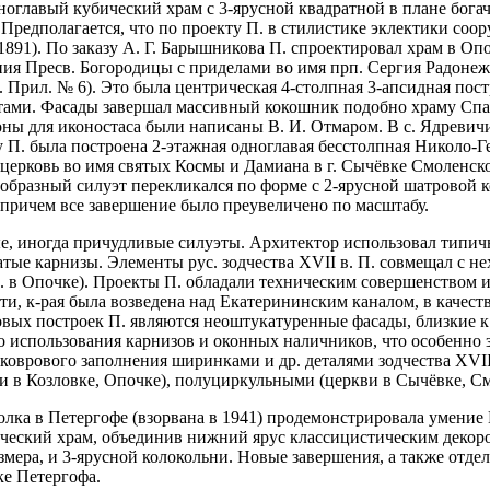
одноглавый кубический храм с 3-ярусной квадратной в плане бог
Предполагается, что по проекту П. в стилистике эклектики соо
1891). По заказу А. Г. Барышникова П. спроектировал храм в Опо
ния Пресв. Богородицы с приделами во имя прп. Сергия Радонежс
. 2. Прил. № 6). Это была центрическая 4-столпная 3-апсидная
ами. Фасады завершал массивный кокошник подобно храму Спас
коны для иконостаса были написаны В. И. Отмаром. В с. Ядревич
у П. была построена 2-этажная одноглавая бесстолпная Николо-
я церковь во имя святых Космы и Дамиана в г. Сычёвке Смоленско
лпообразный силуэт перекликался по форме с 2-ярусной шатрово
 причем все завершение было преувеличено по масштабу.
 иногда причудливые силуэты. Архитектор использовал типичны
ые карнизы. Элементы рус. зодчества XVII в. П. совмещал с не
 ц. в Опочке). Проекты П. обладали техническим совершенством
асти, к-рая была возведена над Екатерининским каналом, в каче
мовых построек П. являются неоштукатуренные фасады, близкие
о использования карнизов и оконных наличников, что особенно з
о коврового заполнения ширинками и др. деталями зодчества XVI
и в Козловке, Опочке), полуциркульными (церкви в Сычёвке, См
полка в Петергофе (взорвана в 1941) продемонстрировала умени
ический храм, объединив нижний ярус классицистическим декор
ера, и 3-ярусной колокольни. Новые завершения, а также отдел
е Петергофа.