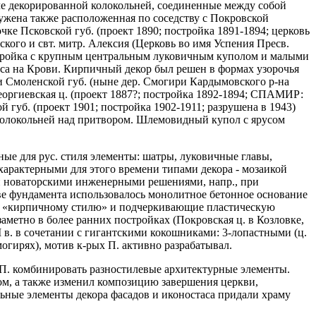
аче декорированной колокольней, соединенные между собой
ружена также расположенная по соседству с Покровской
чке Псковской губ. (проект 1890; постройка 1891-1894; церковь
кого и свт. митр. Алексия (Церковь во имя Успения Пресв.
 постройка с крупным центральным луковичным куполом и малыми
а на Крови. Кирпичный декор был решен в формах узорочья
и Смоленской губ. (ныне дер. Смогири Кардымовского р-на
Георгиевская ц. (проект 1887?; постройка 1892-1894; СПАМИР:
й губ. (проект 1901; постройка 1902-1911; разрушена в 1943)
й колокольней над притвором. Шлемовидный купол с ярусом
е для рус. стиля элементы: шатры, луковичные главы,
характерными для этого времени типами декора - мозаикой
 и новаторскими инженерными решениями, напр., при
стве фундамента использовалось монолитное бетонное основание
 к «кирпичному стилю» и подчеркивающие пластическую
аметно в более ранних постройках (Покровская ц. в Козловке,
I в. в сочетании с гигантскими кокошниками: 3-лопастными (ц.
огирях), мотив к-рых П. активно разрабатывал.
е П. комбинировать разностилевые архитектурные элементы.
ом, а также изменил композицию завершения церкви,
ьные элементы декора фасадов и иконостаса придали храму