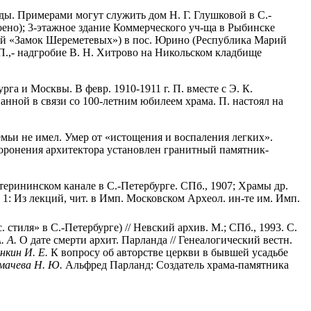
ы. Примерами могут служить дом Н. Г. Глушковой в С.-
оено); 3-этажное здание Коммерческого уч-ща в Рыбинске
кий «Замок Шереметевых») в пос. Юрино (Республика Марий
П.,- надгробие В. Н. Хитрово на Никольском кладбище
а и Москвы. В февр. 1910-1911 г. П. вместе с Э. К.
анной в связи со 100-летним юбилеем храма. П. настоял на
емьи не имел. Умер от «истощения и воспаления легких».
хоронения архитектора установлен гранитный памятник-
терининском канале в С.-Петербурге. СПб., 1907; Храмы др.
 1: Из лекций, чит. в Имп. Московском Археол. ин-те им. Имп.
стиля» в С.-Петербурге) // Невский архив. М.; СПб., 1993. С.
. А.
О дате смерти архит. Парланда // Генеалогический вестн.
нкин И. Е.
К вопросу об авторстве церкви в бывшей усадьбе
мачева Н. Ю.
Альфред Парланд: Создатель храма-памятника