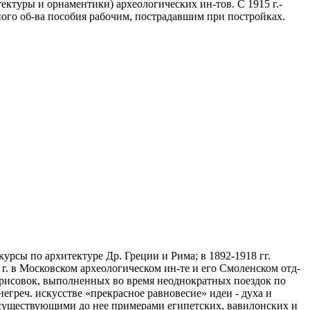
тектуры и орнаментики) археологических ин-тов. С 1915 г.-
ого об-ва пособия рабочим, пострадавшим при постройках.
курсы по архитектуре Др. Греции и Рима; в 1892-1918 гг.
. в Московском археологическом ин-те и его Смоленском отд-
зарисовок, выполненных во время неоднократных поездок по
негреч. искусстве «прекрасное равновесие» идеи - духа и
ь существующими до нее примерами египетских, вавилонских и