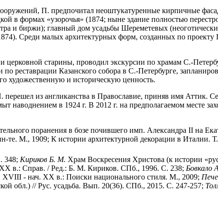
сооружений, П. предпочитал неоштукатуренные кирпичные фасад
дкой в формах «узорочья» (1874; ныне здание полностью перестр
еатра и биржи); главный дом усадьбы Шереметевых (неоготичес
1874). Среди малых архитектурных форм, созданных по проекту 
 церковной старины, проводил экскурсии по храмам С.-Петербург
 по реставрации Казанского собора в С.-Петербурге, запланиров
го художественную и историческую ценность.
 П. перешел из англиканства в Православие, приняв имя Аттик. С
т наводнением в 1924 г. В 2012 г. на предполагаемом месте за
ельного поранения в бозе почившего имп. Александра II на Ека
н-те. М., 1909; К истории архитектурной декорации в Италии. Т.
. 348;
Кириков Б. М.
Храм Воскресения Христова (к истории «рус. 
X в.: Справ. / Ред.: Б. М. Кириков. СПб., 1996. С. 238;
Бовкало А
XVIII - нач. XX в.: Поиски национального стиля. М., 2009;
Пече
обл.) // Рус. усадьба. Вып. 20(36). СПб., 2015. С. 247-257;
Тол