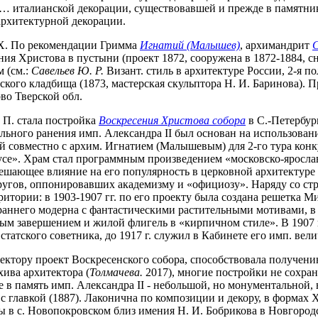
… италианской декорации, существовавшей и прежде в памятник
 архитектурной декорации.
АХ. По рекомендации Гримма
Игнатий (Малышев)
, архимандрит
С
ия Христова в пустыни (проект 1872, сооружена в 1872-1884, сне
 (см.:
Савельев Ю. Р.
Визант. стиль в архитектуре России, 2-я пол
ого кладбища (1873, мастерская скульптора Н. И. Баринова). П
во Тверской обл.
 П. стала постройка
Воскресения Христова собора
в С.-Петербур
ельного ранения имп. Александра II был основан на использован
й совместно с архим. Игнатием (Малышевым) для 2-го тура конку
кусе». Храм стал программным произведением «московско-яросла
 решающее влияние на его популярность в церковной архитектуре 
угов, оппонировавших академизму и «официозу». Наряду со стро
итории: в 1903-1907 гг. по его проекту была создана решетка М
 раннего модерна с фантастическими растительными мотивами, в
м завершением и жилой флигель в «кирпичном стиле». В 1907 г.,
татского советника, до 1917 г. служил в Кабинете его имп. вели
ектору проект Воскресенского собора, способствовала получени
хива архитектора (
Толмачева.
2017), многие постройки не сохрани
 в память имп. Александра II - небольшой, но монументальной, 
 главкой (1887). Лаконична по композиции и декору, в формах X
ы в с. Новопокровском близ имения Н. И. Бобрикова в Новгородс