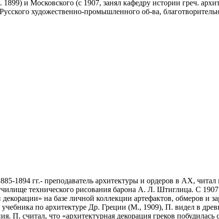
. 1899) и Московского (с 1907, занял кафедру истории греч. архи
Русского художественно-промышленного об-ва, благотворительн
885-1894 гг.- преподаватель архитектуры и ордеров в АХ, читал 
илище технического рисования барона А. Л. Штиглица. С 1907 г
й декорации» на базе личной коллекции артефактов, обмеров и 
 учебника по архитектуре Др. Греции (М., 1909), П. видел в древ
я. П. считал, что «архитектурная декорация греков побудилас