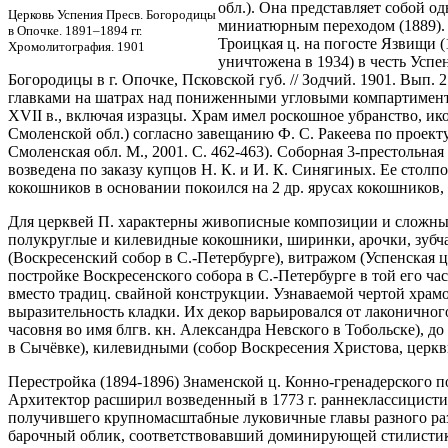
обл.). Она представляет собой 
Церковь Успения Пресв. Богородицы
миниатюрным переходом (1889). 
в Опочке. 1891–1894 гг.
Троицкая ц. на погосте Язвищи (
Хромолитография. 1901
уничтожена в 1934) в честь Успе
Богородицы в г. Опочке, Псковской губ. // Зодчий. 1901. Вып
главками на шатрах над пониженными угловыми компартимент
XVII в., включая изразцы. Храм имел роскошное убранство, и
Смоленской обл.) согласно завещанию Ф. С. Ракеева по проект
Смоленская обл. М., 2001. С. 462-463). Соборная 3-престольна
возведена по заказу купцов Н. К. и И. К. Синягиных. Ее сто
кокошников в основании покоился на 2 др. ярусах кокошников,
Для церквей П. характерны живописные композиции и сложные,
полукруглые и килевидные кокошники, ширинки, арочки, зубчат
(Воскресенский собор в С.-Петербурге), витражом (Успенская
постройке Воскресенского собора в С.-Петербурге в той его ч
вместо традиц. свайной конструкции. Узнаваемой чертой хра
выразительность кладки. Их декор варьировался от лаконичног
часовня во имя блгв. кн. Александра Невского в Тобольске), д
в Сычёвке), килевидными (собор Воскресения Христова, церкв
Перестройка (1894-1896) Знаменской ц. Конно-гренадерского 
Архитектор расширил возведенный в 1773 г. раннеклассицист
получившего крупномасштабные луковичные главы разного разм
барочный облик, соответствовавший доминирующей стилистик