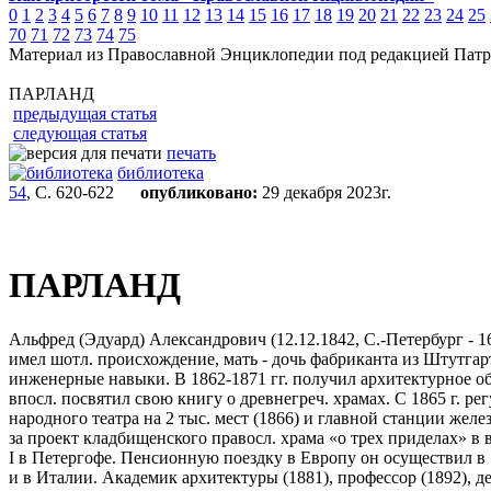
0
1
2
3
4
5
6
7
8
9
10
11
12
13
14
15
16
17
18
19
20
21
22
23
24
25
70
71
72
73
74
75
Материал из Православной Энциклопедии под редакцией Патр
ПАРЛАНД
предыдущая статья
следующая статья
печать
библиотека
54
, С. 620-622
опубликовано:
29 декабря 2023г.
ПАРЛАНД
Альфред (Эдуард) Александрович (12.12.1842, С.-Петербург - 16
имел шотл. происхождение, мать - дочь фабриканта из Штутгарт
инженерные навыки. В 1862-1871 гг. получил архитектурное об
впосл. посвятил свою книгу о древнегреч. храмах. С 1865 г. р
народного театра на 2 тыс. мест (1866) и главной станции жел
за проект кладбищенского правосл. храма «о трех приделах» в 
I в Петергофе. Пенсионную поездку в Европу он осуществил в 
и в Италии. Академик архитектуры (1881), профессор (1892), д