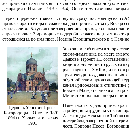
ассирийских памятников» и в свою очередь «дала новую жизнь
декорации в Италии. 1913. С. 3-4). Он систематизировал виды
Первый церковный заказ П. получил сразу после выпуска из 
привлек архитектора в соавторы для строительства ц. Воскресен
стиле сочетал 5-купольное завершение с прямоугольным планом
спроектировал 2 мраморные надгробные часовни для монастырск
строящейся ц. во имя прав. Иоанна Кронштадтского в г. Нелидо
Знаковым событием в творчестве
храма-памятника на месте смерт
Дьякове. Проект П., составленны
видеть храм «в чисто русском в
рус. зодчества XVII в., и оказал
архитектурно-художественных кр
обустройством прилегающей терр
канал Грибоедова) в стилистике
Божией Матери с низким шатровы
Министерства имп. двора в чине с
Известность, к-рую принес архит
Церковь Успения Пресв.
атрибуция затруднена утратой ар
Богородицы в Опочке. 1891–
Александра Невского в Тобольске
1894 гг. Хромолитография.
постройки, завершенной шатром с
1901
честь Покрова Пресв. Богородиц