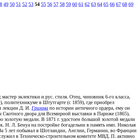
8
49
50
51
52
53
54
55
56
57
58
59
60
61
62
63
64
65
66
67
68
69
 мастер эклектики и рус. стиля. Отец, чиновник 6-го класса,
), политехникуме в Штутгарте (с 1859), где приобрел
и лекции Д. И.
Гримма
по истории античного ордера, ему он
ты Скотного двора для Всемирной выставки в Париже (1865),
ую золотую медали. В 1871 г. удостоен большой золотой медали
ук. Н. Л. Бенуа на постройке богадельни в память имп. Николая
. За 5 лет побывал в Шотландии, Англии, Германии, во Франции
. служил в Техническо-строительном комитете МВД. П. активно