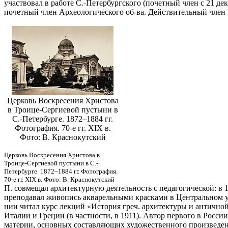
участвовал в работе С.-Петербургского (почетный член с 21 дек
почетный член Археологического об-ва. Действительный член 
Церковь Воскресения Христова
в Троице-Сергиевой пустыни в
С.-Петербурге. 1872–1884 гг.
Фотография. 70-е гг. XIX в.
Фото: В. Краснокутский
Церковь Воскресения Христова в
Троице-Сергиевой пустыни в С.-
Петербурге. 1872–1884 гг. Фотография.
70-е гг. XIX в. Фото: В. Краснокутский
П. совмещал архитектурную деятельность с педагогической: в 1
преподавал живопись акварельными красками в Центральном уч
нии читал курс лекций «История греч. архитектуры и антично
Италии и Греции (в частности, в 1911). Автор первого в России
материи, основных составляющих художественного произведени