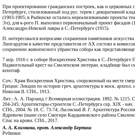
При проектировании гражданских построек, как и церковных 
Петербурге, стилизованный под рус. терем с декоративной кла
(1903-1905; в Рыбинске остались нереализоваными проекты т
Эл), для к-рого П. выполнил первоначальный проект фасадов (
Александро-Невской лавры в С.-Петербурге (1915).
П. интересовался вопросами сохранения памятников искусства и
Липгардтом в качестве представителя от АХ состоял в комиссии
сохранении живописного убранства собора как представляюще
7 апр. 1916 г. в соборе Воскресения Христова в С.-Петербурге
Надмогильный крест на Смоленском лютеран. кладбище был смы
кенотаф.
Соч.: Храм Воскресения Христова, сооруженный на месте смерт
Греции: Лекции по истории греч. архитектуры в моск. археол. и
Николая II. СПб., 1913.
Лит.: А. А. Парланд // Всемирная иллюстрация. 1892. № 1215. С
204-245; Архитекторы-строители С.-Петербурга сер. XIX - нач. X
СПб., 2004. № 18. С. 73-74;
Лисовский В. Г.
Архитектура России 
Ядревичи (ныне село Смогири Кардымовского района Смоленской 
Спас на крови. СПб., 2017.
А. А. Климкова, прот. Александр Берташ
Рубрики: