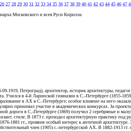
26
27
28
29
30
31
32
33
34
35
36
37
38
39
40
41
42
43
44
45
46
47
4
иарха Московского и всея Руси Кирилла
.09.1919, Петроград), архитектор, историк архитектуры, педагог;
а. Учился в 4-й Ларинской гимназии в С.-Петербурге (1855-1859
разование в АХ в С.-Петербурге; особое влияние на него оказал
егулярно принимал участие в академических конкурсах. За проек
езной дороги в С.-Петербурге (1869) получил 2 серебряные и мал
визант. стиле. В 1873 г. проходил архитектурную практику под р
1876-1881 гг., проявив особый интерес к античной архитектуре
ействительный член (1905) с.-петербургской АХ. В 1882-1913 гг