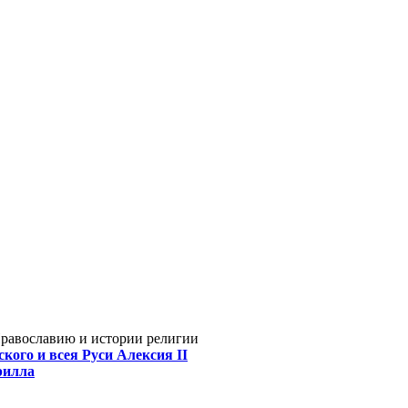
Православию и истории религии
кого и всея Руси Алексия II
рилла