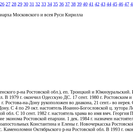
26
27
28
29
30
31
32
33
34
35
36
37
38
39
40
41
42
43
44
45
46
47
4
иарха Московского и всея Руси Кирилла
енского р-на Ростовской обл.), еп. Троицкий и Южноуральский. 
. В 1979 г. окончил Одесскую ДС. 17 сент. 1980 г. Ростовским 
 Ростова-на-Дону рукоположен во диакона, 21 сент.- во иерея. С
у. С 4 по 29 окт. настоятель Иоанно-Богословской ц. хутора Лен
й обл. С 10 сент. 1982 г. настоятель храма во имя вмч. Георгия
ие эконома Ростовской епархии. 1 дек. 1984 г. назначен настояте
оапостольных Константина и Елены г. Новочеркасска Ростовской о
. Каменоломни Октябрьского р-на Ростовской обл. В 1993 г. око