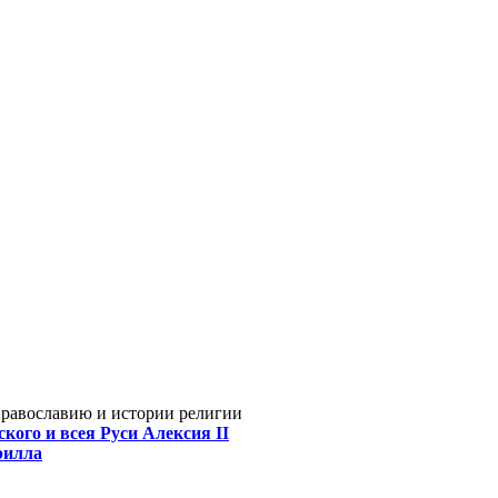
Православию и истории религии
кого и всея Руси Алексия II
рилла