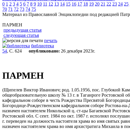
0
1
2
3
4
5
6
7
8
9
10
11
12
13
14
15
16
17
18
19
20
21
22
23
24
25
70
71
72
73
74
75
Материал из Православной Энциклопедии под редакцией Патр
ПАРМЕН
предыдущая статья
следующая статья
печать
библиотека
54
, С. 624
опубликовано:
26 декабря 2023г.
ПАРМЕН
(Щипелев Виктор Иванович; род. 1.05.1956, пос. Глубокий Кам
общеобразовательную школу № 13 г. в Таганроге Ростовской обл
кафедральном соборе в честь Рождества Пресвятой Богородицы г.
Богородице-Рождественском кафедральном соборе Ростова-на-Дон
назначен настоятелем Никольской ц. ст-цы Багаевской Ростовско
Ростовской обл. С сент. 1984 по окт. 1987 г. исполнял послушан
г. переведен на должность настоятеля храма во имя святых равн
назначен настоятелем храма во имя архистратига Михаила в пос