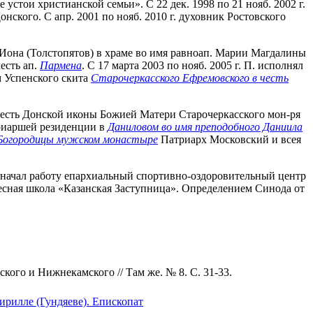
устои христианской семьи». С 22 дек. 1998 по 21 нояб. 2002 г.
нского. С апр. 2001 по нояб. 2010 г. духовник Ростовского
Иона (Толстопятов) в храме во имя равноап. Марии Магдалины
есть ап.
Пармена
. С 17 марта 2003 по нояб. 2005 г. П. исполнял
м Успенского скита
Старочеркасского Ефремовского в честь
 честь Донской иконы Божией Матери Старочеркасского мон-ря
триаршей резиденции в
Даниловом во имя преподобного Даниила
 Богородицы мужском монастыре
Патриарх Московский и всея
го начал работу епархиальный спортивно-оздоровительный центр
ресная школа «Казанская Заступница». Определением Синода от
кого и Нижнекамского // Там же. № 8. С. 31-33.
рилле (Гундяеве). Епископат