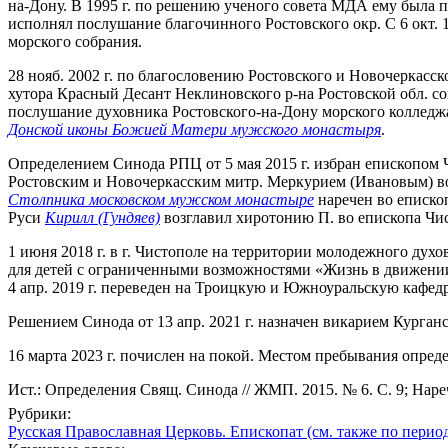
на-Дону. В 1995 г. по решению ученого совета МДА ему была пр
исполнял послушание благочинного Ростовского окр. С 6 окт. 1
морского собрания.
28 нояб. 2002 г. по благословению Ростовского и Новочеркасск
хутора Красный Десант Неклиновского р-на Ростовской обл. со
послушание духовника Ростовского-на-Дону морского колледжа 
Донской иконы Божией Матери мужского монастыря
.
Определением Синода РПЦ от 5 мая 2015 г. избран епископом 
Ростовским и Новочеркасским митр. Меркурием (Ивановым) воз
Столпника московском мужском монастыре
наречен во епископ
Руси
Кирилл (Гундяев)
возглавил хиротонию П. во епископа Чи
1 июня 2018 г. в г. Чистополе на территории молодежного дух
для детей с ограниченными возможностями «Жизнь в движении»
4 апр. 2019 г. переведен на Троицкую и Южноуральскую кафедр
Решением Синода от 13 апр. 2021 г. назначен викарием Курга
16 марта 2023 г. почислен на покой. Местом пребывания опреде
Ист.: Определения Свящ. Синода // ЖМП. 2015. № 6. С. 9; Наре
Рубрики:
Русская Православная Церковь. Епископат (см. также по перио