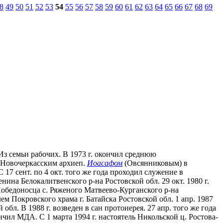
8
49
50
51
52
53
54
55
56
57
58
59
60
61
62
63
64
65
66
67
68
69
Из семьи рабочих. В 1973 г. окончил среднюю
и Новочеркасским архиеп.
Иоасафом
(Овсянниковым) в
 17 сент. по 4 окт. того же года проходил служение в
ина Белокалитвенского р-на Ростовской обл. 29 окт. 1980 г.
 Победоносца с. Ряженого Матвеево-Курганского р-на
лем Покровского храма г. Батайска Ростовской обл. 1 апр. 1987
бл. В 1988 г. возведен в сан протоиерея. 27 апр. того же года
нчил МДА. С 1 марта 1994 г. настоятель Никольской ц. Ростова-