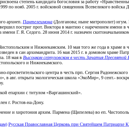
исвоена степень кандидата богословия за работу «Нравственные 
999 по нояб. 2005 г. войсковой священник Всевеликого войска До
ого архиеп.
Пантелеимона
(Долганова; ныне митрополит) игум. 
вершил постриг прот. Виктора в мантию с наречением имени в ч
имени Г. Я. Седого. 28 июня 2014 г. назначен скитоначальнико
Чистопольским и Нижнекамским. 10 мая того же года в храме в
веден в сан архимандрита. 16 мая 2015 г. в домовом храме Па
а. 18 мая в
Высоцком серпуховском в честь Зачатия Пресвятой
стопольского и Нижнекамского.
овно-просветительского центра в честь прп. Сергия Радонежско
, в авг. открыта экологическая школа «ЭкоМир», 9 сент.- воск
у.
нской епархии с титулом «Варгашинский».
лен г. Ростов-на-Дону.
чение и хиротония архим. Пармена (Щипелева) во еп. Чистопольс
дам)
Русская Православная Церковь при Святейшем Патриархе Ки