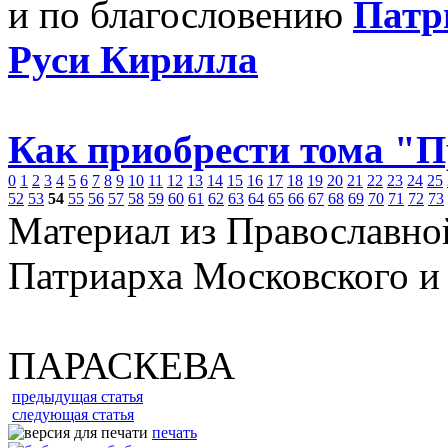
и по благословению
Патр
Руси Кирилла
Как приобрести тома "
0
1
2
3
4
5
6
7
8
9
10
11
12
13
14
15
16
17
18
19
20
21
22
23
24
25
52
53
54
55
56
57
58
59
60
61
62
63
64
65
66
67
68
69
70
71
72
73
Материал из Православно
Патриарха Московского и
ПАРАСКЕВА
предыдущая статья
следующая статья
печать