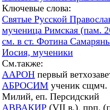
Ключевые слова:
Святые Русской Правосла
мученица Римская (пам. 20
см. в ст. Фотина Самарян
Иосия, мученики
См.также:
ААРОН
первый ветхозав
АБРОСИМ
ученик сщмч. М
Милий, еп. Персидский
АВВАКИР
(VII в.), прп. 