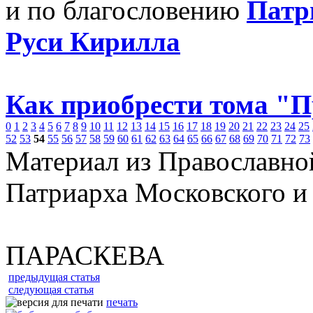
и по благословению
Патр
Руси Кирилла
Как приобрести тома "
0
1
2
3
4
5
6
7
8
9
10
11
12
13
14
15
16
17
18
19
20
21
22
23
24
25
52
53
54
55
56
57
58
59
60
61
62
63
64
65
66
67
68
69
70
71
72
73
Материал из Православно
Патриарха Московского и
ПАРАСКЕВА
предыдущая статья
следующая статья
печать