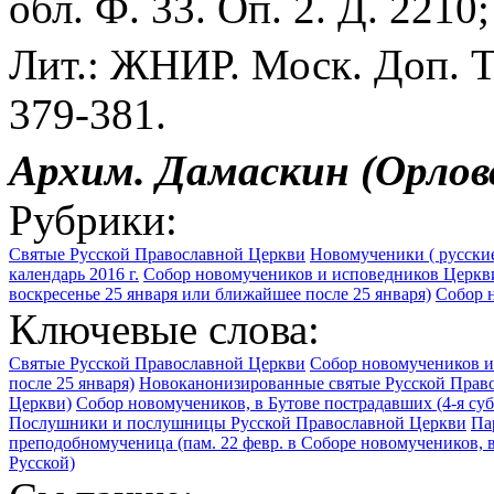
обл. Ф. 33. Оп. 2. Д. 2210
Лит.: ЖНИР. Моск. Доп. Т.
379-381.
Архим. Дамаскин (Орлов
Рубрики:
Святые Русской Православной Церкви
Новомученики ( русские
календарь 2016 г.
Собор новомучеников и исповедников Церкви
воскресенье 25 января или ближайшее после 25 января)
Собор н
Ключевые слова:
Святые Русской Православной Церкви
Собор новомучеников и
после 25 января)
Новоканонизированные святые Русской Право
Церкви)
Собор новомучеников, в Бутове пострадавших (4-я суб
Послушники и послушницы Русской Православной Церкви
Па
преподобномученица (пам. 22 февр. в Соборе новомучеников, 
Русской)