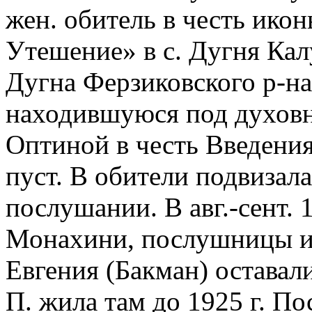
жен. обитель в честь ико
Утешение» в с. Дугня Калу
Дугна Ферзиковского р-на
находившуюся под духовн
Оптиной в честь Введени
пуст. В обители подвизал
послушании. В авг.-сент. 
Монахини, послушницы и 
Евгения (Бакман) оставали
П. жила там до 1925 г. По