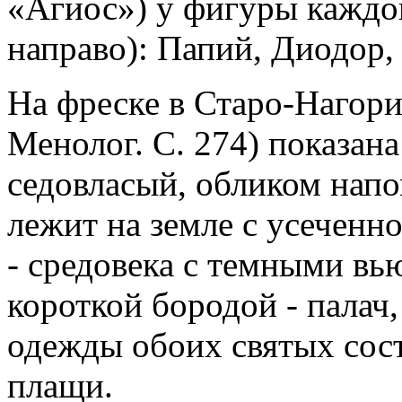
«Агиос») у фигуры каждог
направо): Папий, Диодор,
На фреске в Старо-Нагори
Менолог. С. 274) показана
седовласый, обликом нап
лежит на земле с усеченно
- средовека с темными в
короткой бородой - палач
одежды обоих святых сос
плащи.