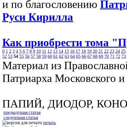
и по благословению
Патр
Руси Кирилла
Как приобрести тома "
0
1
2
3
4
5
6
7
8
9
10
11
12
13
14
15
16
17
18
19
20
21
22
23
24
25
52
53
54
55
56
57
58
59
60
61
62
63
64
65
66
67
68
69
70
71
72
73
Материал из Православно
Патриарха Московского и
ПАПИЙ, ДИОДОР, КОН
предыдущая статья
следующая статья
печать