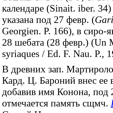
календаре (Sinait. iber. 34
указана под 27 февр. (
Gari
Georgien. P. 166), в сиро
28 шебата (28 февр.) (Un 
syriaques / Ed. F. Nau. P., 1
В древних зап. Мартироло
Кард. Ц. Бароний внес ее
добавив имя Конона, под 2
отмечается память сщмч.