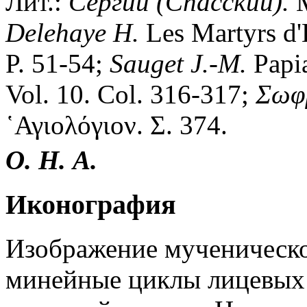
Лит.:
Сергий (Спасский).
М
Delehaye H.
Les Martyrs d'É
P. 51-54;
Sauget J.-M.
Papia
Vol. 10. Col. 316-317;
Σωφρ
῾Αγιολόγιον. Σ. 374.
О. Н. А.
Иконография
Изображение мученическо
минейные циклы лицевых 