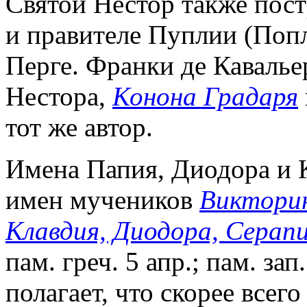
Святой Нестор также пос
и правителе Пуплии (Попли
Перге. Франки де Кавалье
Нестора,
Конона Градаря
тот же автор.
Имена Папия, Диодора и К
имен мучеников
Викторин
Клавдия, Диодора, Серап
пам. греч. 5 апр.; пам. за
полагает, что скорее всего