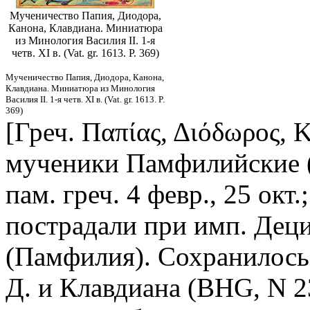
Мученичество Папия, Диодора,
Канона, Клавдиана. Миниатюра
из Минология Василия II. 1-я
четв. XI в. (Vat. gr. 1613. P. 369)
Мученичество Папия, Диодора, Канона,
Клавдиана. Миниатюра из Минология
Василия II. 1-я четв. XI в. (Vat. gr. 1613. P.
369)
[Греч. Παπίας, Διόδωρος, 
мученики Памфилийские 
пам. греч. 4 февр., 25 окт.;
пострадали при имп. Деции
(Памфилия). Сохранилось
Д. и Клавдиана (ВHG, N 2