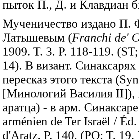
пыток П., Д. и Клавдиан 
Мученичество издано П. Ф
Латышевым (
Franchi de' C
1909. T. 3. P. 118-119. (ST
14). В визант. Синаксаря
пересказ этого текста (Syn
[Минологий Василия II]),
аратца) - в арм. Синаксар
arménien de Ter Israël / Éd.
d'Aratz. P. 140. (PO; T. 19