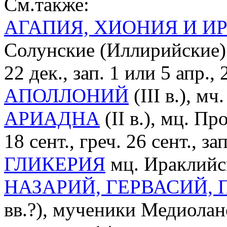
См.также:
АГАПИЯ, ХИОНИЯ И И
Солунские (Иллирийские) (п
22 дек., зап. 1 или 5 апр., 
АПОЛЛОНИЙ
(III в.), м
АРИАДНА
(II в.), мц. П
18 сент., греч. 26 сент., за
ГЛИКЕРИЯ
мц. Ираклийск
НАЗАРИЙ, ГЕРВАСИЙ,
вв.?), мученики Медиоланс