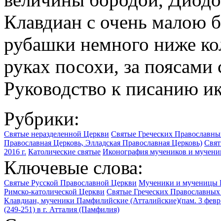
Клавдиан с очень малою 
рубашки немного ниже кол
руках посохи, за поясами 
Руководство к писанию ик
Рубрики:
Святые неразделенной Церкви
Святые Греческих Православны
Православная Церковь, Элладская Православная Церковь)
Свят
2016 г.
Католические святые
Иконография мучеников и мучени
Ключевые слова:
Святые Русской Православной Церкви
Мученики и мученицы 
Римско-католической Церкви
Святые Греческих Православных
Клавдиан, мученики Памфилийские (Атталийские)(пам. 3 февр.; п
(249-251) в г. Атталия (Памфилия)